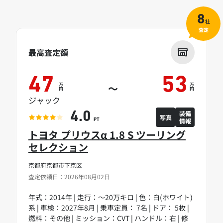
8
社
査定
最高査定額
47
53
万
万
～
円
円
ジャック
装備
4.0
写真
情報
PT
トヨタ プリウスα 1.8 S ツーリング
セレクション
京都府京都市下京区
査定依頼日：2026年08月02日
年式：2014年 | 走行：～20万キロ | 色：白(ホワイト)
系 | 車検：2027年8月 | 乗車定員： 7名 | ドア： 5枚 |
燃料：その他 | ミッション：CVT | ハンドル：右 | 修