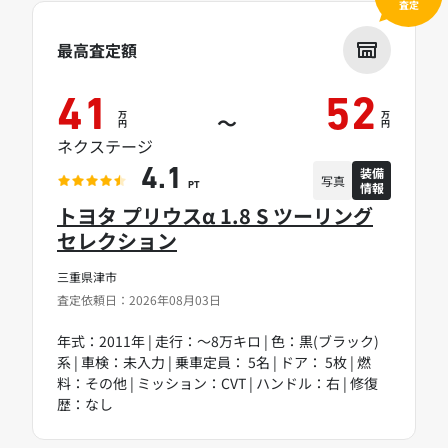
査定
最高査定額
41
52
万
万
～
円
円
ネクステージ
装備
4.1
写真
情報
PT
トヨタ プリウスα 1.8 S ツーリング
セレクション
三重県津市
査定依頼日：2026年08月03日
年式：2011年 | 走行：～8万キロ | 色：黒(ブラック)
系 | 車検：未入力 | 乗車定員： 5名 | ドア： 5枚 | 燃
料：その他 | ミッション：CVT | ハンドル：右 | 修復
歴：なし