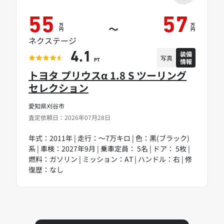
55
57
万
万
～
円
円
ネクステージ
装備
4.1
写真
情報
PT
トヨタ プリウスα 1.8 S ツーリング
セレクション
愛知県刈谷市
査定依頼日：2026年07月28日
年式：2011年 | 走行：～7万キロ | 色：黒(ブラック)
系 | 車検：2027年9月 | 乗車定員： 5名 | ドア： 5枚 |
燃料：ガソリン | ミッション：AT | ハンドル：右 | 修
復歴：なし