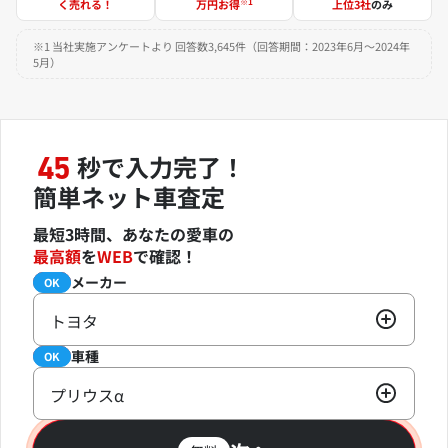
※1
く売れる！
万円お得
上位3社
のみ
※1 当社実施アンケートより 回答数3,645件（回答期間：2023年6月～2024年
5月）
秒で入力完了！
45
簡単ネット車査定
最短3時間、あなたの愛車の
最高額
を
WEB
で確認！
メーカー
必須
OK
トヨタ
車種
必須
OK
プリウスα