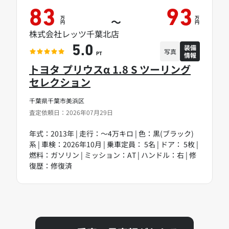
83
93
万
万
～
円
円
株式会社レッツ千葉北店
装備
5.0
写真
情報
PT
トヨタ プリウスα 1.8 S ツーリング
セレクション
千葉県千葉市美浜区
査定依頼日：2026年07月29日
年式：2013年 | 走行：～4万キロ | 色：黒(ブラック)
系 | 車検：2026年10月 | 乗車定員： 5名 | ドア： 5枚 |
燃料：ガソリン | ミッション：AT | ハンドル：右 | 修
復歴：修復済