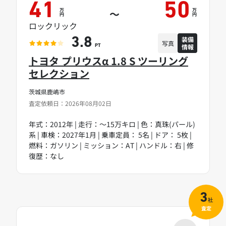
41
50
万
万
～
円
円
ロックリック
装備
3.8
写真
情報
PT
トヨタ プリウスα 1.8 S ツーリング
セレクション
茨城県鹿嶋市
査定依頼日：2026年08月02日
年式：2012年 | 走行：～15万キロ | 色：真珠(パール)
系 | 車検：2027年1月 | 乗車定員： 5名 | ドア： 5枚 |
燃料：ガソリン | ミッション：AT | ハンドル：右 | 修
復歴：なし
3
社
査定