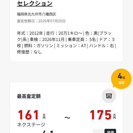
セレクション
福岡県北九州市八幡西区
査定依頼日：2026年07月29日
年式：2012年 | 走行：20万1キロ～ | 色：黒(ブラッ
ク)系 | 車検：2026年11月 | 乗車定員： 5名 | ドア： 5
枚 | 燃料：ガソリン | ミッション：AT | ハンドル：右 |
修復歴：なし
4
社
査定
最高査定額
161
175
万
万
～
円
円
ネクステージ
装備