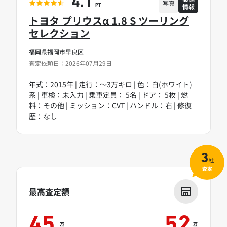
4.1
写真
情報
PT
トヨタ プリウスα 1.8 S ツーリング
セレクション
福岡県福岡市早良区
査定依頼日：2026年07月29日
年式：2015年 | 走行：～3万キロ | 色：白(ホワイト)
系 | 車検：未入力 | 乗車定員： 5名 | ドア： 5枚 | 燃
料：その他 | ミッション：CVT | ハンドル：右 | 修復
歴：なし
3
社
査定
最高査定額
45
52
万
万