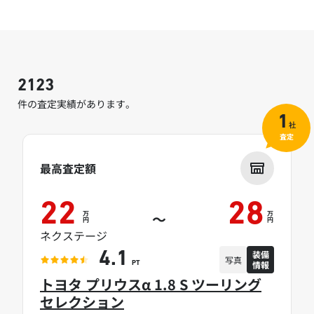
2123
件の査定実績があります。
1
社
査定
最高査定額
22
28
万
万
～
円
円
ネクステージ
装備
4.1
写真
情報
PT
トヨタ プリウスα 1.8 S ツーリング
セレクション