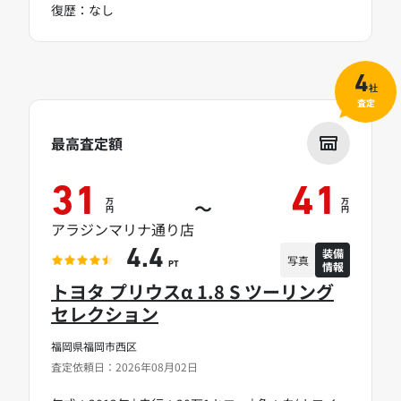
復歴：なし
4
社
査定
最高査定額
31
41
万
万
～
円
円
アラジンマリナ通り店
装備
4.4
写真
情報
PT
トヨタ プリウスα 1.8 S ツーリング
セレクション
福岡県福岡市西区
査定依頼日：2026年08月02日