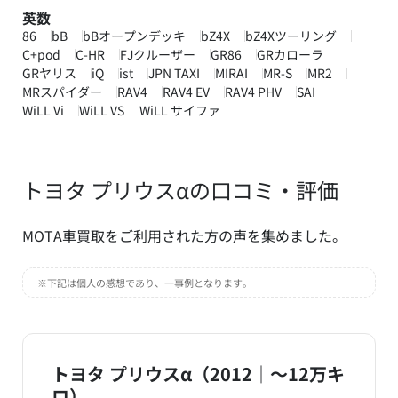
英数
86
bB
bBオープンデッキ
bZ4X
bZ4Xツーリング
C+pod
C-HR
FJクルーザー
GR86
GRカローラ
GRヤリス
iQ
ist
JPN TAXI
MIRAI
MR-S
MR2
MRスパイダー
RAV4
RAV4 EV
RAV4 PHV
SAI
WiLL Vi
WiLL VS
WiLL サイファ
トヨタ プリウスαの口コミ・評価
MOTA車買取をご利用された方の声を集めました。
※下記は個人の感想であり、一事例となります。
トヨタ プリウスα（2012｜～12万キ
ロ）