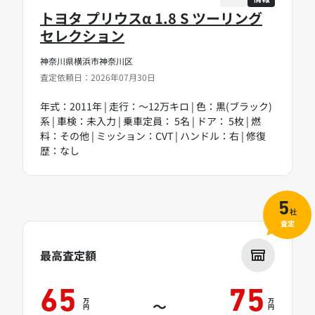
トヨタ プリウスα 1.8 S ツーリング
セレクション
神奈川県横浜市神奈川区
査定依頼日：2026年07月30日
年式：2011年 | 走行：～12万キロ | 色：黒(ブラック)
系 | 車検：未入力 | 乗車定員： 5名 | ドア： 5枚 | 燃
料：その他 | ミッション：CVT | ハンドル：右 | 修復
歴：なし
5
社
査定
最高査定額
65
75
万
万
～
円
円