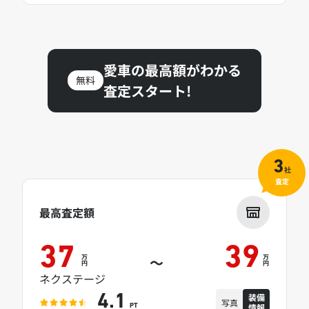
愛車の最高額がわかる
無料
査定スタート!
3
社
査定
最高査定額
37
39
万
万
～
円
円
ネクステージ
装備
4.1
写真
情報
PT