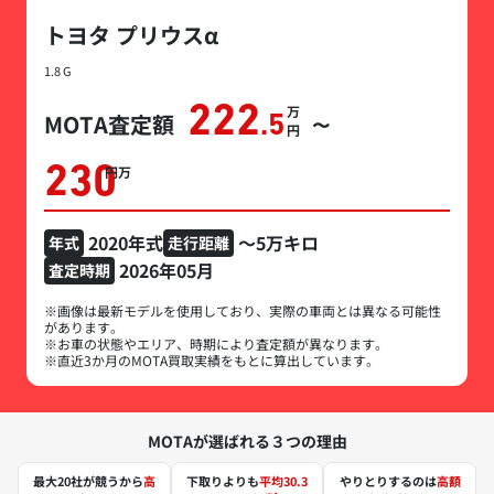
トヨタ プリウスα
1.8 G
222
万円
MOTA査定額
.5
〜
230
万円
2020年式
～5万キロ
年式
走行距離
2026年05月
査定時期
※画像は最新モデルを使用しており、実際の車両とは異なる可能性
があります。
※お車の状態やエリア、時期により査定額が異なります。
※直近3か月のMOTA買取実績をもとに算出しています。
MOTAが選ばれる３つの理由
最大20社が競うから
高
下取りよりも
平均30.3
やりとりするのは
高額