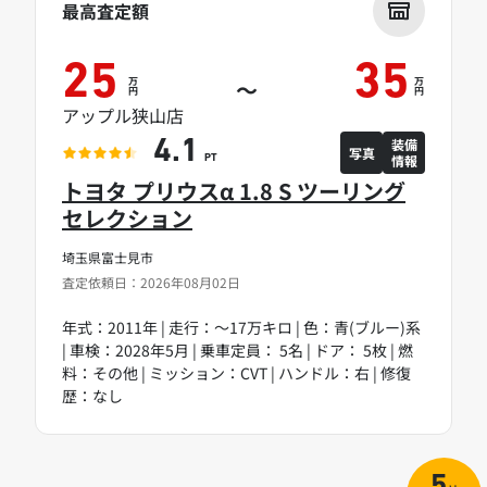
最高査定額
25
35
万
万
～
円
円
アップル狭山店
装備
4.1
写真
情報
PT
トヨタ プリウスα 1.8 S ツーリング
セレクション
埼玉県富士見市
査定依頼日：2026年08月02日
年式：2011年 | 走行：～17万キロ | 色：青(ブルー)系
| 車検：2028年5月 | 乗車定員： 5名 | ドア： 5枚 | 燃
料：その他 | ミッション：CVT | ハンドル：右 | 修復
歴：なし