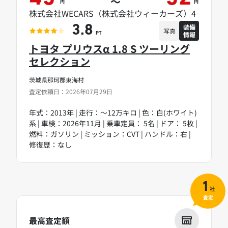
～
円
円
株式会社WECARS（株式会社ウィーカーズ）4
装備
3.8
写真
情報
PT
トヨタ プリウスα 1.8 S ツーリング
セレクション
茨城県那珂郡東海村
査定依頼日：2026年07月29日
年式：2013年 | 走行：～12万キロ | 色：白(ホワイト)
系 | 車検：2026年11月 | 乗車定員： 5名 | ドア： 5枚 |
燃料：ガソリン | ミッション：CVT | ハンドル：右 |
修復歴：なし
1
社
査定
最高査定額