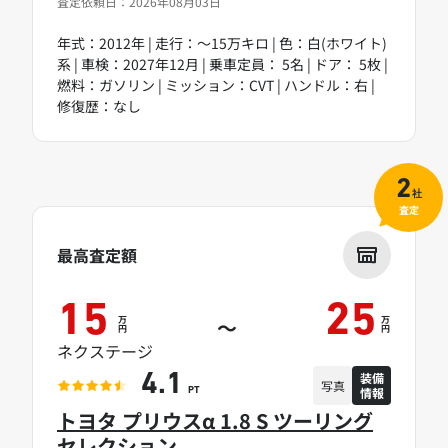
査定依頼日：2026年08月03日
年式：2012年 | 走行：～15万キロ | 色：白(ホワイト)
系 | 車検：2027年12月 | 乗車定員： 5名 | ドア： 5枚 |
燃料：ガソリン | ミッション：CVT | ハンドル：右 |
修復歴：なし
2
社
査定
最高査定額
15
25
万
万
～
円
円
ネクステージ
装備
4.1
写真
情報
PT
トヨタ プリウスα 1.8 S ツーリング
セレクション