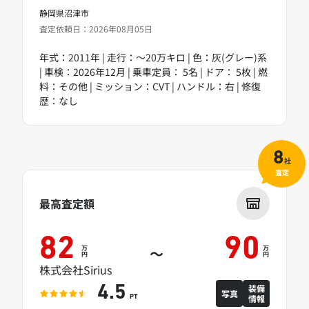
静岡県沼津市
査定依頼日：2026年08月05日
年式：2011年 | 走行：～20万キロ | 色：灰(グレー)系
| 車検：2026年12月 | 乗車定員： 5名 | ドア： 5枚 | 燃
料：その他 | ミッション：CVT | ハンドル：右 | 修復
歴：なし
8
社
査定
最高査定額
82
90
万
万
～
円
円
株式会社Sirius
装備
4.5
写真
情報
PT