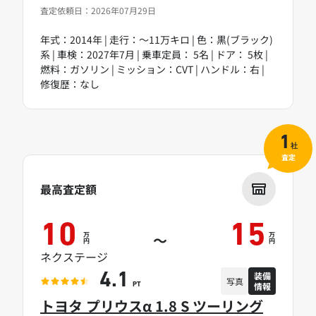
査定依頼日：2026年07月29日
年式：2014年 | 走行：～11万キロ | 色：黒(ブラック)
系 | 車検：2027年7月 | 乗車定員： 5名 | ドア： 5枚 |
燃料：ガソリン | ミッション：CVT | ハンドル：右 |
修復歴：なし
1
社
査定
最高査定額
10
15
万
万
～
円
円
ネクステージ
装備
4.1
写真
情報
PT
トヨタ プリウスα 1.8 S ツーリング