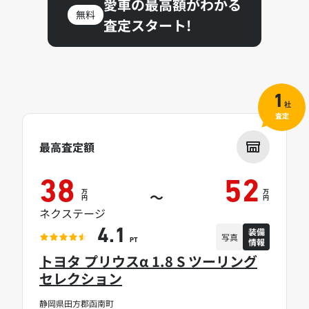
愛車の最高額がわかる
無料
査定スタート!
1
社
査定
最高査定額
38
52
万
万
～
円
円
ネクステージ
装備
4.1
写真
情報
PT
トヨタ プリウスα 1.8 S ツーリング
セレクション
静岡県田方郡函南町