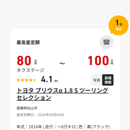
1
社
査定
最高査定額
80
100
万
万
～
円
円
ネクステージ
装備
4.1
写真
情報
PT
トヨタ プリウスα 1.8 S ツーリング
セレクション
愛媛県松山市
査定依頼日：2026年08月04日
年式：2016年 | 走行：～8万キロ | 色：黒(ブラック)