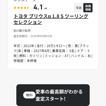
装備
4.1
写真
情報
PT
トヨタ プリウスα 1.8 S ツーリング
セレクション
石川県小松市
査定依頼日：2026年08月04日
年式：2012年 | 走行：20万1キロ～ | 色：黒(ブラッ
ク)系 | 車検：2027年8月 | 乗車定員： 5名 | ドア： 5
枚 | 燃料：ガソリン | ミッション：AT | ハンドル：右 |
修復歴：未修復
愛車の最高額がわかる
無料
査定スタート!