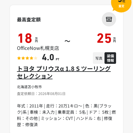
5
社
査定
最高査定額
18
25
万
万
～
円
円
OfficeNow札幌支店
装備
4.0
写真
情報
PT
トヨタ プリウスα 1.8 S ツーリング
セレクション
北海道苫小牧市
査定依頼日：2026年08月01日
年式：2011年 | 走行：20万1キロ～ | 色：黒(ブラッ
ク)系 | 車検：未入力 | 乗車定員： 5名 | ドア： 5枚 | 燃
料：その他 | ミッション：CVT | ハンドル：右 | 修復
歴：修復済