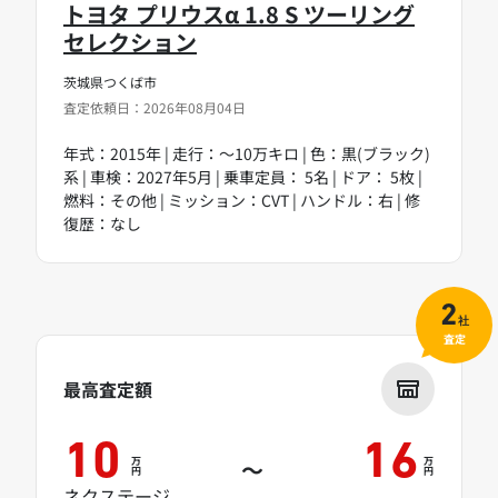
トヨタ プリウスα 1.8 S ツーリング
セレクション
茨城県つくば市
査定依頼日：2026年08月04日
年式：2015年 | 走行：～10万キロ | 色：黒(ブラック)
系 | 車検：2027年5月 | 乗車定員： 5名 | ドア： 5枚 |
燃料：その他 | ミッション：CVT | ハンドル：右 | 修
復歴：なし
2
社
査定
最高査定額
10
16
万
万
～
円
円
ネクステージ