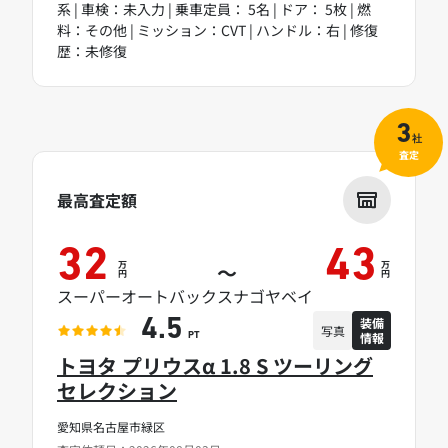
系 | 車検：未入力 | 乗車定員： 5名 | ドア： 5枚 | 燃
料：その他 | ミッション：CVT | ハンドル：右 | 修復
歴：未修復
3
社
査定
最高査定額
32
43
万
万
～
円
円
スーパーオートバックスナゴヤベイ
装備
4.5
写真
情報
PT
トヨタ プリウスα 1.8 S ツーリング
セレクション
愛知県名古屋市緑区