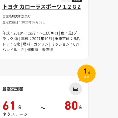
トヨタ カローラスポーツ 1.2 G Z
宮城県加美郡加美町
査定依頼日：2026年07月09日
年式：2018年 | 走行：～13万キロ | 色：黒(ブ
ラック)系 | 車検：2027年10月 | 乗車定員： 5名 |
ドア： 5枚 | 燃料：ガソリン | ミッション：CVT |
ハンドル：右 | 修復歴：未修復
1
社
査定
最高査定額
61
80
万
万
～
円
円
ネクステージ