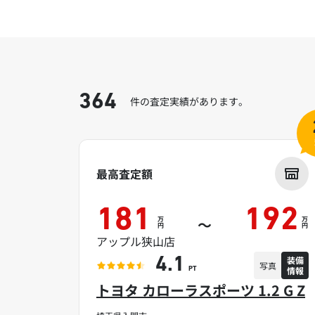
364
件の査定実績があります。
最高査定額
181
192
万
万
～
円
円
アップル狭山店
装備
4.1
写真
情報
PT
トヨタ カローラスポーツ 1.2 G Z