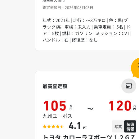
埼玉県入間市
査定依頼日：2026年08月03日
年式：2021年 | 走行：～3万キロ | 色：黒(ブ
ラック)系 | 車検：未入力 | 乗車定員： 5名 | ド
ア： 5枚 | 燃料：ガソリン | ミッション：CVT |
ハンドル：右 | 修復歴：なし
最高査定額
105
120
万
万
～
円
円
九州ユーポス
装備
4.1
写真
情報
PT
トヨタ カローラスポーツ 1.2 G Z