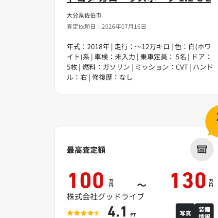
大分県佐伯市
査定依頼日：2026年07月16日
年式：2018年 | 走行：～12万キロ | 色：白(ホワ
イト)系 | 車検：未入力 | 乗車定員： 5名 | ドア：
5枚 | 燃料：ガソリン | ミッション：CVT | ハンド
ル：右 | 修復歴：なし
最高査定額
100
130
万
万
～
円
円
株式会社グッドライブ
装備
4.1
写真
情報
PT