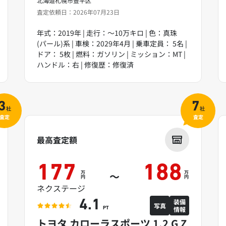
北海道札幌市豊平区
査定依頼日：2026年07月23日
年式：2019年 | 走行：～10万キロ | 色：真珠
(パール)系 | 車検：2029年4月 | 乗車定員： 5名 |
ドア： 5枚 | 燃料：ガソリン | ミッション：MT |
ハンドル：右 | 修復歴：修復済
3
7
社
社
査定
査定
最高査定額
177
188
万
万
～
円
円
ネクステージ
装備
4.1
写真
情報
PT
トヨタ カローラスポーツ 1.2 G Z