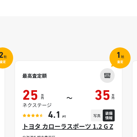
2
1
社
社
査定
査定
最高査定額
25
35
万
万
～
円
円
ネクステージ
装備
4.1
写真
情報
PT
トヨタ カローラスポーツ 1.2 G Z