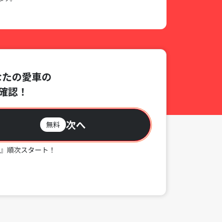
なたの愛車の
確認！
次へ
無料
』順次スタート！