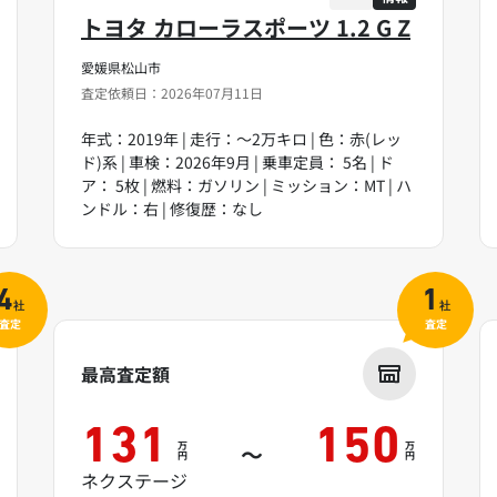
トヨタ カローラスポーツ 1.2 G Z
愛媛県松山市
査定依頼日：2026年07月11日
年式：2019年 | 走行：～2万キロ | 色：赤(レッ
ド)系 | 車検：2026年9月 | 乗車定員： 5名 | ド
ア： 5枚 | 燃料：ガソリン | ミッション：MT | ハ
ンドル：右 | 修復歴：なし
4
1
社
社
査定
査定
最高査定額
131
150
万
万
～
円
円
ネクステージ