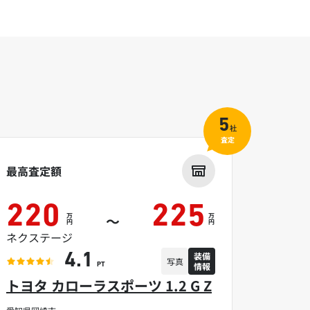
5
社
査定
最高査定額
220
225
万
万
～
円
円
ネクステージ
装備
4.1
写真
情報
PT
トヨタ カローラスポーツ 1.2 G Z