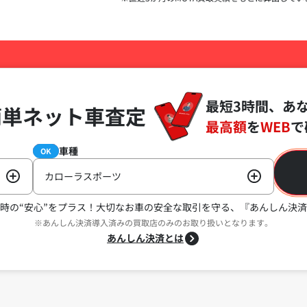
最短3時間、あ
簡単ネット車査定
最高額
を
WEB
で
車種
必須
OK
カローラスポーツ
時の“安心”をプラス！
大切なお車の安全な取引を守る、『あんしん決済
※あんしん決済導入済みの買取店のみのお取り扱いとなります。
あんしん決済とは