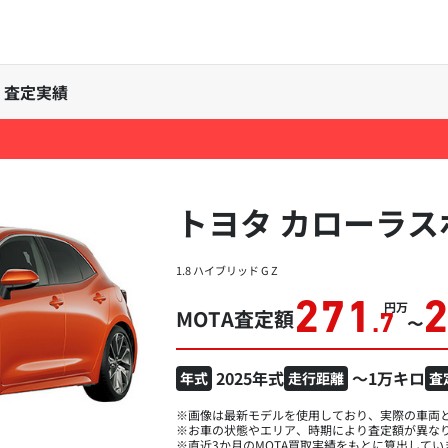
場・査定実績
トヨタ カローラス
1.8 ハイブリッド G Z
271
万円
MOTA査定額
.7
〜
2025年式
～1万キロ
年式
走行距離
査
※画像は最新モデルを使用しており、実際の車両
※お車の状態やエリア、時期により査定額が異な
※直近3か月のMOTA買取実績をもとに算出してい