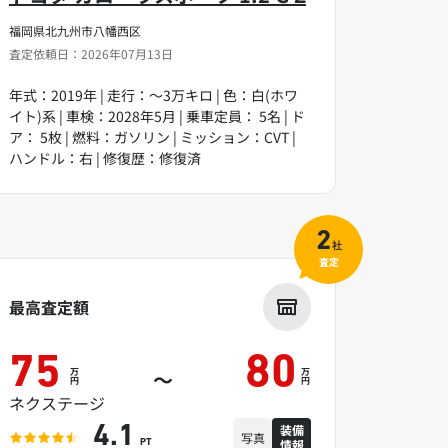
福岡県北九州市八幡西区
査定依頼日：2026年07月13日
年式：2019年 | 走行：～3万キロ | 色：白(ホワ
イト)系 | 車検：2028年5月 | 乗車定員： 5名 | ド
ア： 5枚 | 燃料：ガソリン | ミッション：CVT |
ハンドル：右 | 修復歴：修復済
2
社
査定
最高査定額
75
80
万
万
～
円
円
ネクステージ
装備
4.1
写真
情報
PT