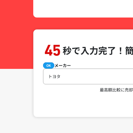
45
秒で入力完了！
メーカー
必須
OK
トヨタ
最高額比較に売却