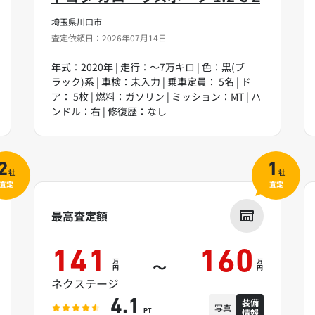
埼玉県川口市
査定依頼日：2026年07月14日
年式：2020年 | 走行：～7万キロ | 色：黒(ブ
ラック)系 | 車検：未入力 | 乗車定員： 5名 | ド
ア： 5枚 | 燃料：ガソリン | ミッション：MT | ハ
ンドル：右 | 修復歴：なし
2
1
社
社
査定
査定
最高査定額
141
160
万
万
～
円
円
ネクステージ
装備
4.1
写真
情報
PT