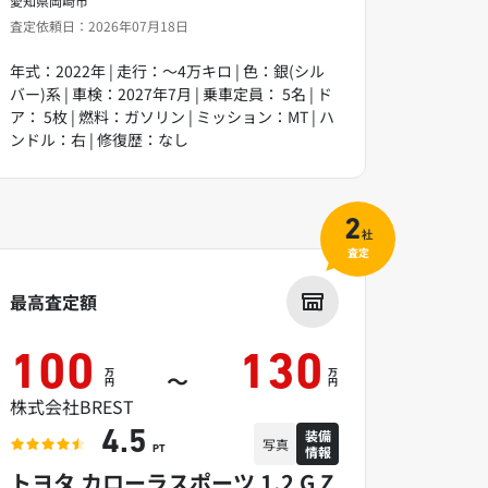
愛知県岡崎市
査定依頼日：2026年07月18日
年式：2022年 | 走行：～4万キロ | 色：銀(シル
バー)系 | 車検：2027年7月 | 乗車定員： 5名 | ド
ア： 5枚 | 燃料：ガソリン | ミッション：MT | ハ
ンドル：右 | 修復歴：なし
2
社
査定
最高査定額
100
130
万
万
～
円
円
株式会社BREST
装備
4.5
写真
情報
PT
トヨタ カローラスポーツ 1.2 G Z