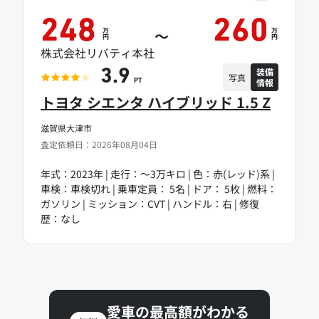
248
260
万
万
～
円
円
株式会社リバティ本社
装備
3.9
写真
情報
PT
トヨタ シエンタ ハイブリッド 1.5 Z
滋賀県大津市
査定依頼日：2026年08月04日
年式：2023年 | 走行：～3万キロ | 色：赤(レッド)系 |
車検：車検切れ | 乗車定員： 5名 | ドア： 5枚 | 燃料：
ガソリン | ミッション：CVT | ハンドル：右 | 修復
歴：なし
愛車の最高額がわかる