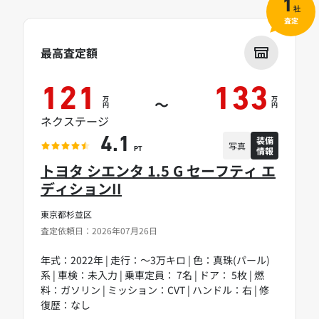
1
社
査定
最高査定額
121
133
万
万
～
円
円
ネクステージ
装備
4.1
写真
情報
PT
トヨタ シエンタ 1.5 G セーフティ エ
ディションII
東京都杉並区
査定依頼日：2026年07月26日
年式：2022年 | 走行：～3万キロ | 色：真珠(パール)
系 | 車検：未入力 | 乗車定員： 7名 | ドア： 5枚 | 燃
料：ガソリン | ミッション：CVT | ハンドル：右 | 修
復歴：なし