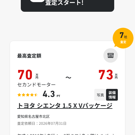
査定スタート!
7
社
査定
最高査定額
70
73
万
万
～
円
円
セカンドモーター
装備
4.3
写真
情報
PT
トヨタ シエンタ 1.5 X Vパッケージ
愛知県名古屋市北区
査定依頼日：2026年07月31日