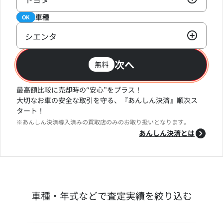
車種
必須
OK
シエンタ
次へ
無料
最高額比較に売却時の“安心”をプラス！
大切なお車の安全な取引を守る、『あんしん決済』順次ス
タート！
※あんしん決済導入済みの買取店のみのお取り扱いとなります。
あんしん決済とは
車種・年式などで査定実績を絞り込む