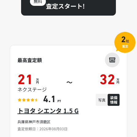
無料
査定スタート!
2
社
査定
最高査定額
21
32
万
万
～
円
円
ネクステージ
装備
4.1
写真
情報
PT
トヨタ シエンタ 1.5 G
兵庫県神戸市須磨区
査定依頼日：2026年08月03日