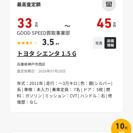
最高査定額
33
45
万
万
～
円
円
GOOD SPEED買取事業部
装備
3.5
写真
情報
PT
トヨタ シエンタ 1.5 G
兵庫県神戸市西区
査定依頼日：2026年07月28日
年式：2011年 | 走行：～3万キロ | 色：銀(シルバー)
系 | 車検：未入力 | 乗車定員： 7名 | ドア： 5枚 | 燃
料：ガソリン | ミッション：CVT | ハンドル：右 | 修
復歴：なし
10
社
査定