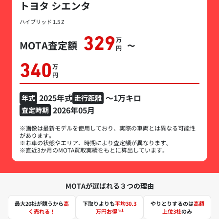
トヨタ シエンタ
ハイブリッド 1.5 Z
329
万円
MOTA査定額
〜
340
万円
2025年式
～1万キロ
年式
走行距離
2026年05月
査定時期
※画像は最新モデルを使用しており、実際の車両とは異なる可能性
があります。
※お車の状態やエリア、時期により査定額が異なります。
※直近3か月のMOTA買取実績をもとに算出しています。
MOTAが選ばれる３つの理由
最大20社が競うから
高
下取りよりも
平均30.3
やりとりするのは
高額
※1
く売れる！
万円お得
上位3社
のみ