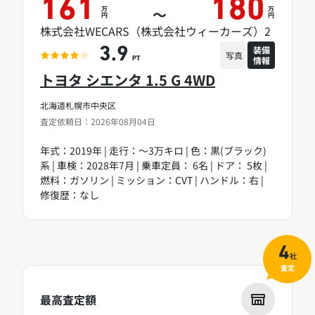
161
180
万
万
～
円
円
株式会社WECARS（株式会社ウィーカーズ）2
装備
3.9
写真
情報
PT
トヨタ シエンタ 1.5 G 4WD
北海道札幌市中央区
査定依頼日：2026年08月04日
年式：2019年 | 走行：～3万キロ | 色：黒(ブラック)
系 | 車検：2028年7月 | 乗車定員： 6名 | ドア： 5枚 |
燃料：ガソリン | ミッション：CVT | ハンドル：右 |
修復歴：なし
4
社
査定
最高査定額