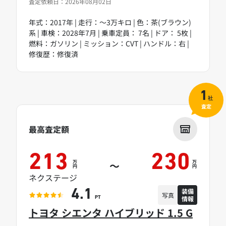
査定依頼日：2026年08月02日
年式：2017年 | 走行：～3万キロ | 色：茶(ブラウン)
系 | 車検：2028年7月 | 乗車定員： 7名 | ドア： 5枚 |
燃料：ガソリン | ミッション：CVT | ハンドル：右 |
修復歴：修復済
1
社
査定
最高査定額
213
230
万
万
～
円
円
ネクステージ
装備
4.1
写真
情報
PT
トヨタ シエンタ ハイブリッド 1.5 G