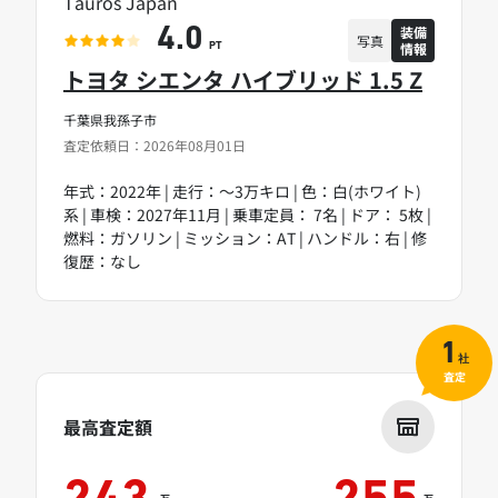
Tauros Japan
装備
4.0
写真
情報
PT
トヨタ シエンタ ハイブリッド 1.5 Z
千葉県我孫子市
査定依頼日：2026年08月01日
年式：2022年 | 走行：～3万キロ | 色：白(ホワイト)
系 | 車検：2027年11月 | 乗車定員： 7名 | ドア： 5枚 |
燃料：ガソリン | ミッション：AT | ハンドル：右 | 修
復歴：なし
1
社
査定
最高査定額
万
万