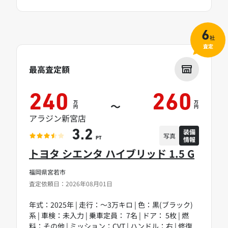
6
社
査定
最高査定額
240
260
万
万
～
円
円
アラジン新宮店
装備
3.2
写真
情報
PT
トヨタ シエンタ ハイブリッド 1.5 G
福岡県宮若市
査定依頼日：2026年08月01日
年式：2025年 | 走行：～3万キロ | 色：黒(ブラック)
系 | 車検：未入力 | 乗車定員： 7名 | ドア： 5枚 | 燃
料：その他 | ミッション：CVT | ハンドル：右 | 修復