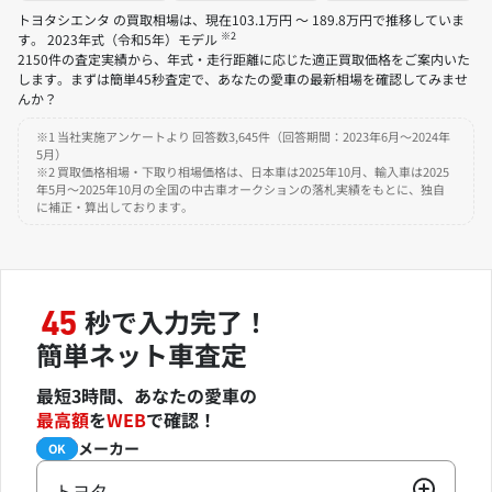
トヨタシエンタ の買取相場は、現在103.1万円 ～ 189.8万円で推移していま
※2
す。 2023年式（令和5年）モデル
2150件の査定実績から、年式・走行距離に応じた適正買取価格をご案内いた
します。まずは簡単45秒査定で、あなたの愛車の最新相場を確認してみませ
んか？
※1 当社実施アンケートより 回答数3,645件（回答期間：2023年6月～2024年
5月）
※2 買取価格相場・下取り相場価格は、日本車は2025年10月、輸入車は2025
年5月～2025年10月の全国の中古車オークションの落札実績をもとに、独自
に補正・算出しております。
秒で入力完了！
45
簡単ネット車査定
最短3時間、あなたの愛車の
最高額
を
WEB
で確認！
メーカー
必須
OK
トヨタ