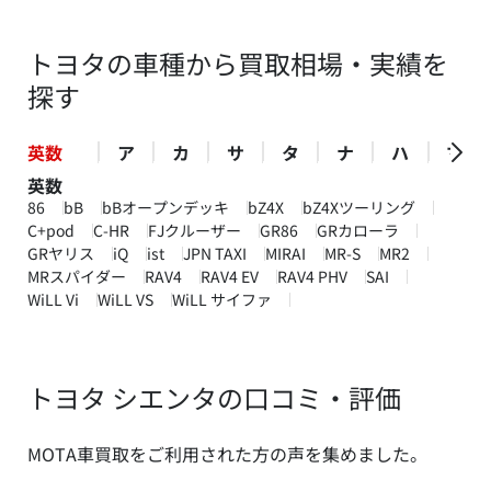
トヨタの車種から買取相場・実績を
探す
英数
ア
カ
サ
タ
ナ
ハ
マ
英数
86
bB
bBオープンデッキ
bZ4X
bZ4Xツーリング
C+pod
C-HR
FJクルーザー
GR86
GRカローラ
GRヤリス
iQ
ist
JPN TAXI
MIRAI
MR-S
MR2
MRスパイダー
RAV4
RAV4 EV
RAV4 PHV
SAI
WiLL Vi
WiLL VS
WiLL サイファ
トヨタ シエンタの口コミ・評価
MOTA車買取をご利用された方の声を集めました。