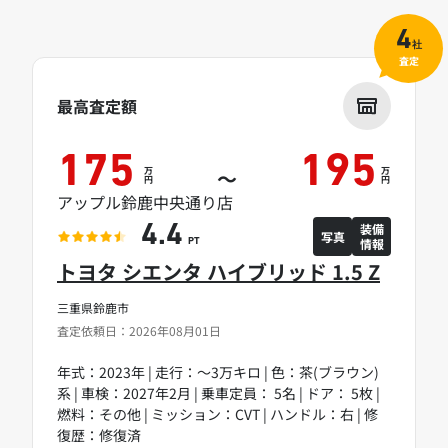
4
社
査定
最高査定額
175
195
万
万
～
円
円
アップル鈴鹿中央通り店
装備
4.4
写真
情報
PT
トヨタ シエンタ ハイブリッド 1.5 Z
三重県鈴鹿市
査定依頼日：2026年08月01日
年式：2023年 | 走行：～3万キロ | 色：茶(ブラウン)
系 | 車検：2027年2月 | 乗車定員： 5名 | ドア： 5枚 |
燃料：その他 | ミッション：CVT | ハンドル：右 | 修
復歴：修復済