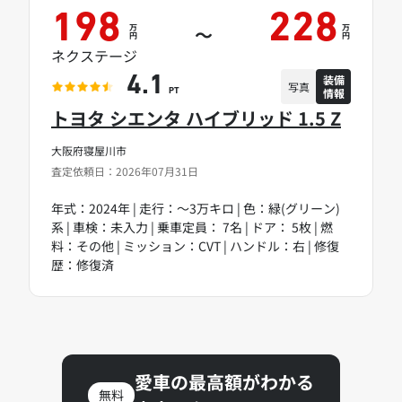
198
228
万
万
～
円
円
ネクステージ
装備
4.1
写真
情報
PT
トヨタ シエンタ ハイブリッド 1.5 Z
大阪府寝屋川市
査定依頼日：2026年07月31日
年式：2024年 | 走行：～3万キロ | 色：緑(グリーン)
系 | 車検：未入力 | 乗車定員： 7名 | ドア： 5枚 | 燃
料：その他 | ミッション：CVT | ハンドル：右 | 修復
歴：修復済
愛車の最高額がわかる
無料