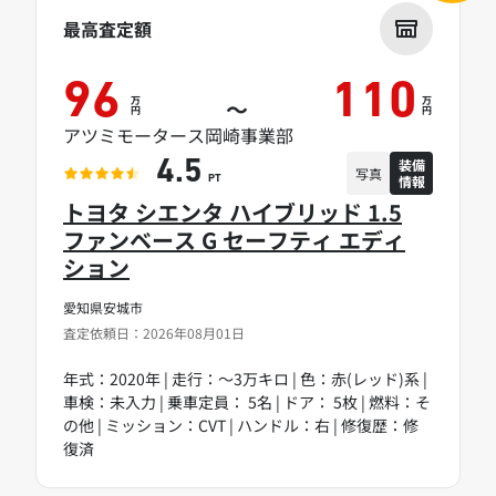
最高査定額
96
110
万
万
～
円
円
アツミモータース岡崎事業部
装備
4.5
写真
情報
PT
トヨタ シエンタ ハイブリッド 1.5
ファンベース G セーフティ エディ
ション
愛知県安城市
査定依頼日：2026年08月01日
年式：2020年 | 走行：～3万キロ | 色：赤(レッド)系 |
車検：未入力 | 乗車定員： 5名 | ドア： 5枚 | 燃料：そ
の他 | ミッション：CVT | ハンドル：右 | 修復歴：修
復済