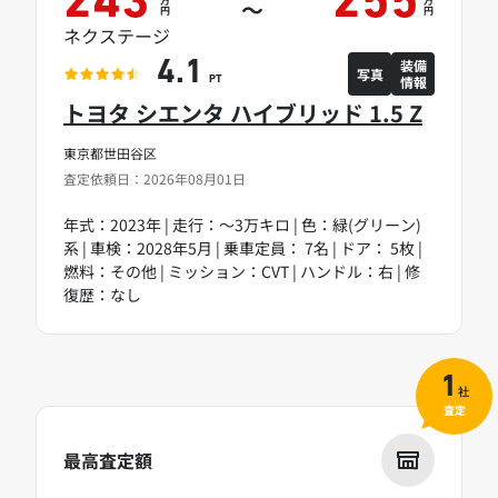
243
255
～
円
円
ネクステージ
装備
4.1
写真
情報
PT
トヨタ シエンタ ハイブリッド 1.5 Z
東京都世田谷区
査定依頼日：2026年08月01日
年式：2023年 | 走行：～3万キロ | 色：緑(グリーン)
系 | 車検：2028年5月 | 乗車定員： 7名 | ドア： 5枚 |
燃料：その他 | ミッション：CVT | ハンドル：右 | 修
復歴：なし
1
社
査定
最高査定額