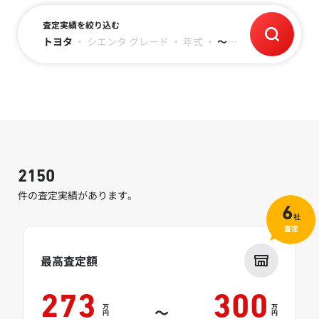
査定実績を絞り込む
トヨタ
・
シエンタ
グレード
・
年式
・
～3万キロ
2150
件の査定実績があります。
6
社
査定
最高査定額
273
300
万
万
～
円
円