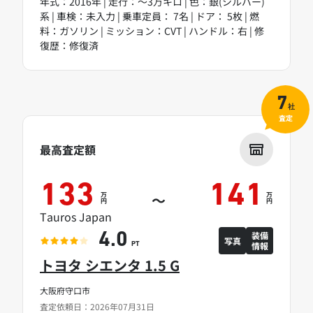
年式：2016年 | 走行：～3万キロ | 色：銀(シルバー)
系 | 車検：未入力 | 乗車定員： 7名 | ドア： 5枚 | 燃
料：ガソリン | ミッション：CVT | ハンドル：右 | 修
復歴：修復済
7
社
査定
最高査定額
133
141
万
万
～
円
円
Tauros Japan
装備
4.0
写真
情報
PT
トヨタ シエンタ 1.5 G
大阪府守口市
査定依頼日：2026年07月31日