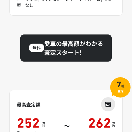
歴：なし
愛車の最高額がわかる
無料
査定スタート!
7
社
査定
最高査定額
252
262
万
万
～
円
円