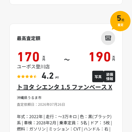
5
社
査定
最高査定額
170
190
万
万
～
円
円
ユーポス登川店
装備
4.2
写真
情報
PT
トヨタ シエンタ 1.5 ファンベース X
沖縄県うるま市
査定依頼日：2026年07月26日
年式：2022年 | 走行：～3万キロ | 色：黒(ブラック)
系 | 車検：2028年2月 | 乗車定員： 5名 | ドア： 5枚 |
燃料：ガソリン | ミッション：CVT | ハンドル：右 |