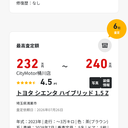
修復歴：なし
6
社
査定
最高査定額
232
240
万
万
～
円
円
CityMotor桶川店
装備
4.5
写真
情報
PT
トヨタ シエンタ ハイブリッド 1.5 Z
埼玉県鴻巣市
査定依頼日：2026年07月26日
年式：2023年 | 走行：～3万キロ | 色：茶(ブラウン)
系 | 車検：2028年7月 | 乗車定員： 5名 | ドア： 5枚 |