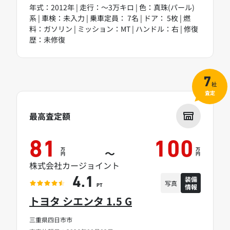
年式：2012年 | 走行：～3万キロ | 色：真珠(パール)
系 | 車検：未入力 | 乗車定員： 7名 | ドア： 5枚 | 燃
料：ガソリン | ミッション：MT | ハンドル：右 | 修復
歴：未修復
7
社
査定
最高査定額
81
100
万
万
～
円
円
株式会社カージョイント
装備
4.1
写真
情報
PT
トヨタ シエンタ 1.5 G
三重県四日市市