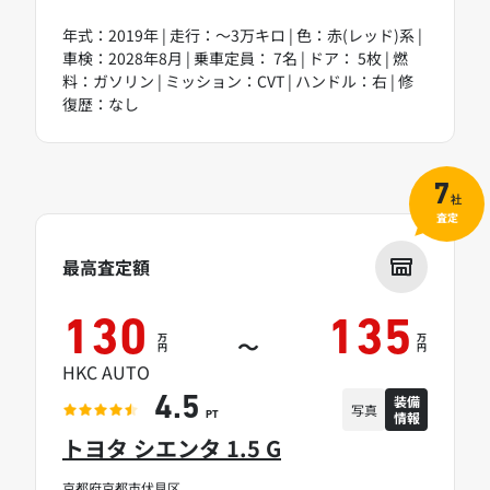
年式：2019年 | 走行：～3万キロ | 色：赤(レッド)系 |
車検：2028年8月 | 乗車定員： 7名 | ドア： 5枚 | 燃
料：ガソリン | ミッション：CVT | ハンドル：右 | 修
復歴：なし
7
社
査定
最高査定額
130
135
万
万
～
円
円
HKC AUTO
装備
4.5
写真
情報
PT
トヨタ シエンタ 1.5 G
京都府京都市伏見区