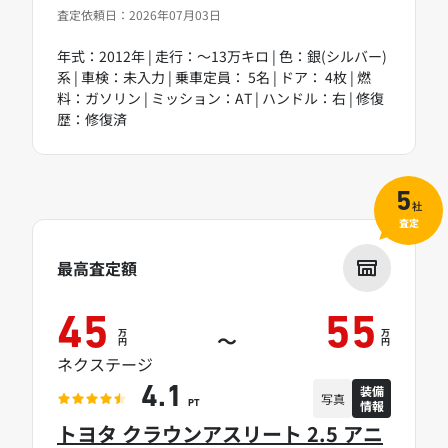
査定依頼日：2026年07月03日
年式：2012年 | 走行：～13万キロ | 色：銀(シルバー)
系 | 車検：未入力 | 乗車定員： 5名 | ドア： 4枚 | 燃
料：ガソリン | ミッション：AT | ハンドル：右 | 修復
歴：修復済
5
社
査定
最高査定額
45
55
万
万
～
円
円
ネクステージ
装備
4.1
写真
情報
PT
トヨタ クラウンアスリート 2.5 アニ