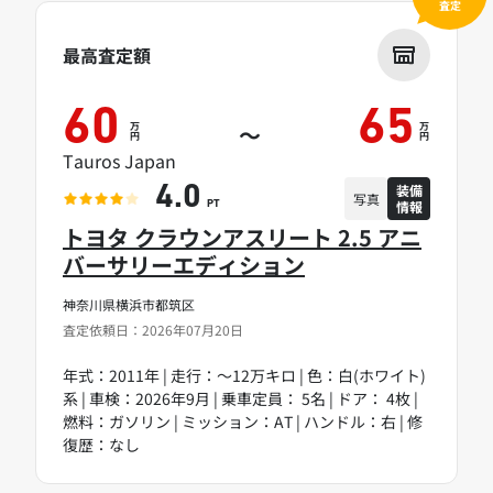
査定
最高査定額
60
65
万
万
～
円
円
Tauros Japan
装備
4.0
写真
情報
PT
トヨタ クラウンアスリート 2.5 アニ
バーサリーエディション
神奈川県横浜市都筑区
査定依頼日：2026年07月20日
年式：2011年 | 走行：～12万キロ | 色：白(ホワイト)
系 | 車検：2026年9月 | 乗車定員： 5名 | ドア： 4枚 |
燃料：ガソリン | ミッション：AT | ハンドル：右 | 修
復歴：なし