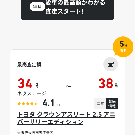
愛車の最高額がわかる
無料
査定スタート!
5
社
査定
最高査定額
34
38
万
万
～
円
円
ネクステージ
装備
4.1
写真
情報
PT
トヨタ クラウンアスリート 2.5 アニ
バーサリーエディション
大阪府大阪市天王寺区