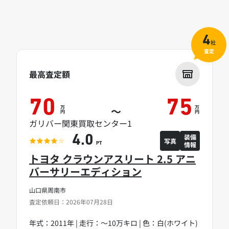
4
社
査定
最高査定額
70
75
万
万
～
円
円
ガリバー関東買取センター1
装備
4.0
写真
情報
PT
トヨタ クラウンアスリート 2.5 アニ
バーサリーエディション
山口県周南市
査定依頼日：2026年07月28日
年式：2011年 | 走行：～10万キロ | 色：白(ホワイト)