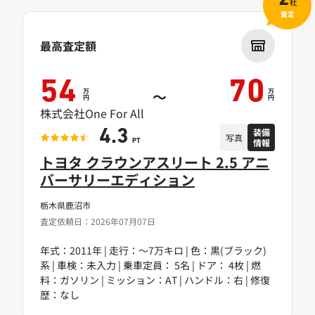
2
社
査定
最高査定額
54
70
万
万
～
円
円
株式会社One For All
装備
4.3
写真
情報
PT
トヨタ クラウンアスリート 2.5 アニ
バーサリーエディション
栃木県鹿沼市
査定依頼日：2026年07月07日
年式：2011年 | 走行：～7万キロ | 色：黒(ブラック)
系 | 車検：未入力 | 乗車定員： 5名 | ドア： 4枚 | 燃
料：ガソリン | ミッション：AT | ハンドル：右 | 修復
歴：なし