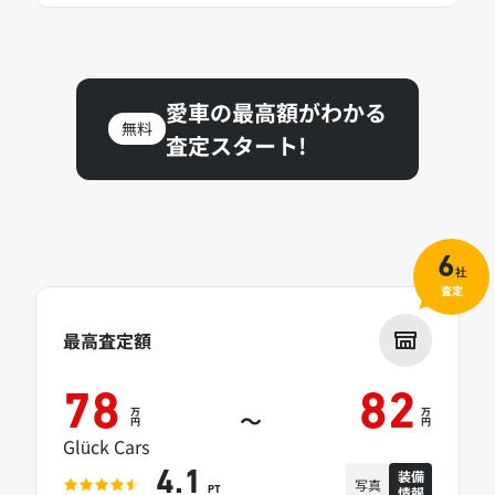
愛車の最高額がわかる
無料
査定スタート!
6
社
査定
最高査定額
78
82
万
万
～
円
円
Glück Cars
装備
4.1
写真
情報
PT