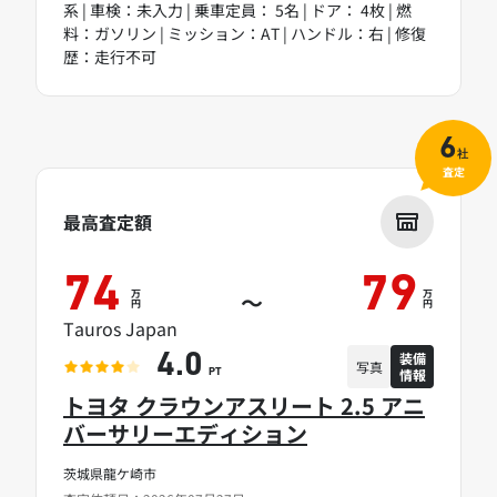
系 | 車検：未入力 | 乗車定員： 5名 | ドア： 4枚 | 燃
料：ガソリン | ミッション：AT | ハンドル：右 | 修復
歴：走行不可
6
社
査定
最高査定額
74
79
万
万
～
円
円
Tauros Japan
装備
4.0
写真
情報
PT
トヨタ クラウンアスリート 2.5 アニ
バーサリーエディション
茨城県龍ケ崎市