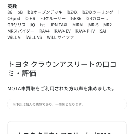
英数
86
bB
bBオープンデッキ
bZ4X
bZ4Xツーリング
C+pod
C-HR
FJクルーザー
GR86
GRカローラ
GRヤリス
iQ
ist
JPN TAXI
MIRAI
MR-S
MR2
MRスパイダー
RAV4
RAV4 EV
RAV4 PHV
SAI
WiLL Vi
WiLL VS
WiLL サイファ
トヨタ クラウンアスリートの口コ
ミ・評価
MOTA車買取をご利用された方の声を集めました。
※下記は個人の感想であり、一事例となります。