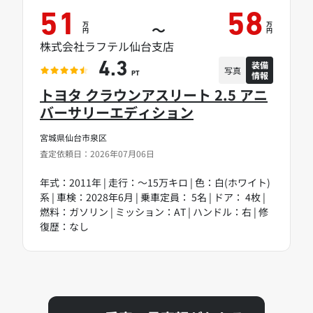
51
58
万
万
～
円
円
株式会社ラフテル仙台支店
装備
4.3
写真
情報
PT
トヨタ クラウンアスリート 2.5 アニ
バーサリーエディション
宮城県仙台市泉区
査定依頼日：2026年07月06日
年式：2011年 | 走行：～15万キロ | 色：白(ホワイト)
系 | 車検：2028年6月 | 乗車定員： 5名 | ドア： 4枚 |
燃料：ガソリン | ミッション：AT | ハンドル：右 | 修
復歴：なし