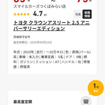
～
円
円
スマイルカーズつくばみらい店
装備
4.7
写真
情報
PT
トヨタ クラウンアスリート 2.5 アニ
バーサリーエディション
茨城県守谷市
査定依頼日：2026年06月24日
年式：2010年 | 走行：～10万キロ | 色：真珠(パール)
系 | 車検：未入力 | 乗車定員： 5名 | ドア： 4枚 | 燃
料：ガソリン | ミッション：AT | ハンドル：右 | 修復
歴：修復済
1
社
査定
最高査定額