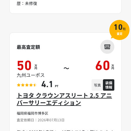
歴：未修復
10
社
査定
最高査定額
50
60
万
万
～
円
円
九州ユーポス
装備
4.1
写真
情報
PT
トヨタ クラウンアスリート 2.5 アニ
バーサリーエディション
福岡県福岡市博多区
査定依頼日：2026年07月13日