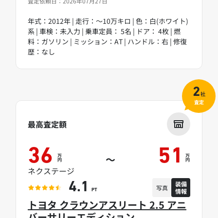
査定依頼日：2026年07月27日
年式：2012年 | 走行：～10万キロ | 色：白(ホワイト)
系 | 車検：未入力 | 乗車定員： 5名 | ドア： 4枚 | 燃
料：ガソリン | ミッション：AT | ハンドル：右 | 修復
歴：なし
2
社
査定
最高査定額
36
51
万
万
～
円
円
ネクステージ
装備
4.1
写真
情報
PT
トヨタ クラウンアスリート 2.5 アニ
バーサリーエディション