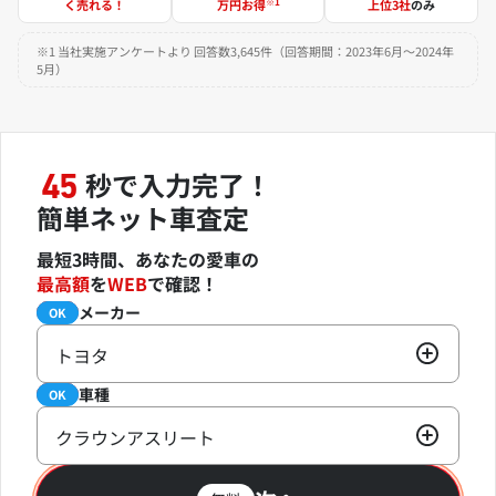
※1
く売れる！
万円お得
上位3社
のみ
※1 当社実施アンケートより 回答数3,645件（回答期間：2023年6月～2024年
5月）
秒で入力完了！
45
簡単ネット車査定
最短3時間、あなたの愛車の
最高額
を
WEB
で確認！
メーカー
必須
OK
トヨタ
車種
必須
OK
クラウンアスリート