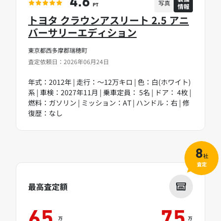
4.6
写真
情報
PT
トヨタ クラウンアスリート 2.5 アニ
バーサリーエディション
東京都西多摩郡瑞穂町
査定依頼日：2026年06月24日
年式：2012年 | 走行：～12万キロ | 色：白(ホワイト)
系 | 車検：2027年11月 | 乗車定員： 5名 | ドア： 4枚 |
燃料：ガソリン | ミッション：AT | ハンドル：右 | 修
復歴：なし
8
社
査定
最高査定額
65
75
万
万