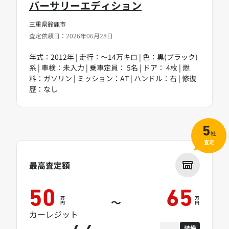
バーサリーエディション
三重県鈴鹿市
査定依頼日：2026年06月28日
年式：2012年 | 走行：～14万キロ | 色：黒(ブラック)
系 | 車検：未入力 | 乗車定員： 5名 | ドア： 4枚 | 燃
料：ガソリン | ミッション：AT | ハンドル：右 | 修復
歴：なし
5
社
査定
最高査定額
50
65
万
万
～
円
円
カーレジット
装備