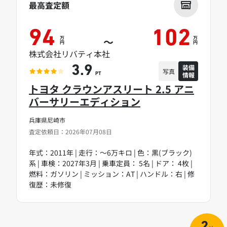
最高査定額
94
102
万
万
～
円
円
株式会社リバティ本社
装備
3.9
写真
情報
PT
トヨタ クラウンアスリート 2.5 アニ
バーサリーエディション
兵庫県尼崎市
査定依頼日：2026年07月08日
年式：2011年 | 走行：～6万キロ | 色：黒(ブラック)
系 | 車検：2027年3月 | 乗車定員： 5名 | ドア： 4枚 |
燃料：ガソリン | ミッション：AT | ハンドル：右 | 修
復歴：未修復