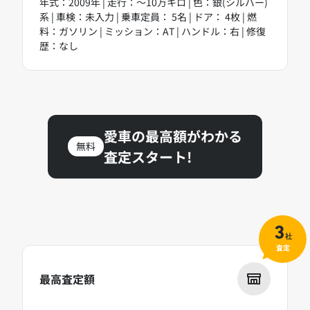
年式：2009年 | 走行：～10万キロ | 色：銀(シルバー)
系 | 車検：未入力 | 乗車定員： 5名 | ドア： 4枚 | 燃
料：ガソリン | ミッション：AT | ハンドル：右 | 修復
歴：なし
愛車の最高額がわかる
無料
査定スタート!
3
社
査定
最高査定額