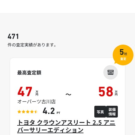
471
件の査定実績があります。
5
社
査定
最高査定額
47
58
万
万
～
円
円
オーパーツ古川店
装備
4.2
写真
情報
PT
トヨタ クラウンアスリート 2.5 アニ
バーサリーエディション