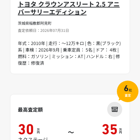
トヨタ クラウンアスリート 2.5 アニ
バーサリーエディション
茨城県稲敷郡阿見町
査定依頼日：2026年07月31日
年式：2010年 | 走行：～12万キロ | 色：黒(ブラック)
系 | 車検：2026年9月 | 乗車定員： 5名 | ドア： 4枚 |
燃料：ガソリン | ミッション：AT | ハンドル：右 | 修
復歴：修復済
6
社
査定
最高査定額
30
35
万
万
～
円
円
ネクステージ