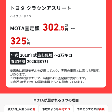
トヨタ クラウンアスリート
ハイブリッド 2.5
302
万円
MOTA査定額
.5
〜
325
万円
2018年式
～2万キロ
年式
走行距離
2026年07月
査定時期
※画像は最新モデルを使用しており、実際の車両とは異なる可能性
があります。
※お車の状態やエリア、時期により査定額が異なります。
※直近3か月のMOTA買取実績をもとに算出しています。
MOTAが選ばれる３つの理由
最大20社が競うから
高
下取りよりも
平均30.3
やりとりするのは
高額