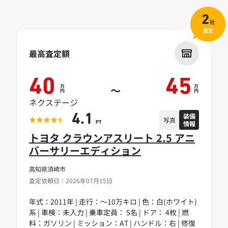
2
社
査定
最高査定額
40
45
万
万
～
円
円
ネクステージ
装備
4.1
写真
情報
PT
トヨタ クラウンアスリート 2.5 アニ
バーサリーエディション
高知県須崎市
査定依頼日：2026年07月15日
年式：2011年 | 走行：～10万キロ | 色：白(ホワイト)
系 | 車検：未入力 | 乗車定員： 5名 | ドア： 4枚 | 燃
料：ガソリン | ミッション：AT | ハンドル：右 | 修復