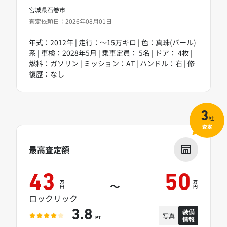
宮城県石巻市
査定依頼日：2026年08月01日
年式：2012年 | 走行：～15万キロ | 色：真珠(パール)
系 | 車検：2028年5月 | 乗車定員： 5名 | ドア： 4枚 |
燃料：ガソリン | ミッション：AT | ハンドル：右 | 修
復歴：なし
3
社
査定
最高査定額
43
50
万
万
～
円
円
ロックリック
装備
3.8
写真
情報
PT