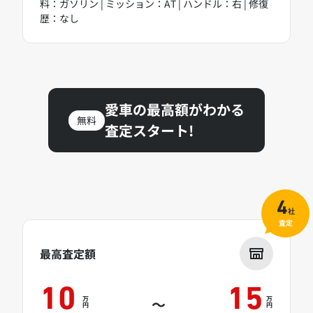
料：ガソリン | ミッション：AT | ハンドル：右 | 修復
歴：なし
愛車の最高額がわかる
無料
査定スタート!
4
社
査定
最高査定額
10
15
万
万
～
円
円