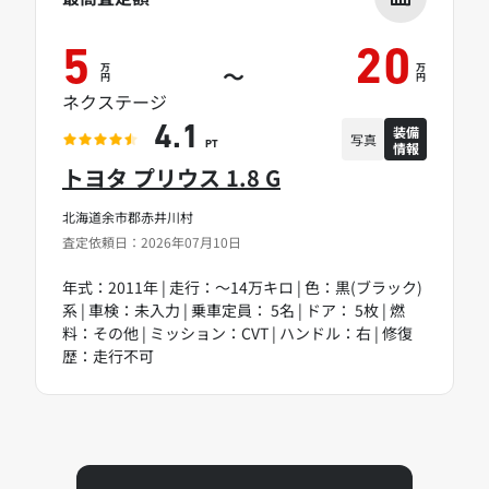
5
20
万
万
～
円
円
ネクステージ
装備
4.1
写真
情報
PT
トヨタ プリウス 1.8 G
北海道余市郡赤井川村
査定依頼日：2026年07月10日
年式：2011年 | 走行：～14万キロ | 色：黒(ブラック)
系 | 車検：未入力 | 乗車定員： 5名 | ドア： 5枚 | 燃
料：その他 | ミッション：CVT | ハンドル：右 | 修復
歴：走行不可