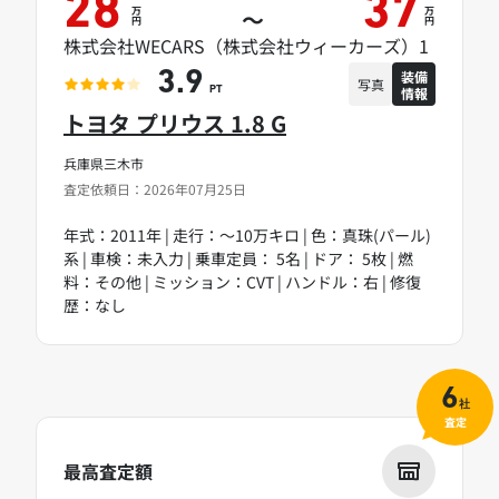
28
37
万
万
～
円
円
株式会社WECARS（株式会社ウィーカーズ）1
装備
3.9
写真
情報
PT
トヨタ プリウス 1.8 G
兵庫県三木市
査定依頼日：2026年07月25日
年式：2011年 | 走行：～10万キロ | 色：真珠(パール)
系 | 車検：未入力 | 乗車定員： 5名 | ドア： 5枚 | 燃
料：その他 | ミッション：CVT | ハンドル：右 | 修復
歴：なし
6
社
査定
最高査定額