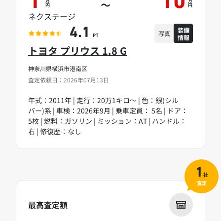
1
10
万
万
～
円
円
ネクステージ
装備
4.1
写真
情報
PT
トヨタ プリウス 1.8 G
神奈川県横浜市港南区
査定依頼日：2026年07月13日
年式：2011年 | 走行：20万1キロ～ | 色：銀(シル
バー)系 | 車検：2026年9月 | 乗車定員： 5名 | ドア：
5枚 | 燃料：ガソリン | ミッション：AT | ハンドル：
右 | 修復歴：なし
1
社
査定
最高査定額