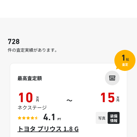
728
件の査定実績があります。
1
社
査定
最高査定額
10
15
万
万
～
円
円
ネクステージ
装備
4.1
写真
情報
PT
トヨタ プリウス 1.8 G