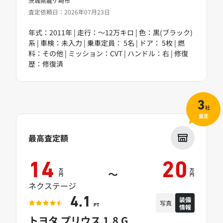
茨城県龍ケ崎市
査定依頼日：2026年07月23日
年式：2011年 | 走行：～12万キロ | 色：黒(ブラック)
系 | 車検：未入力 | 乗車定員： 5名 | ドア： 5枚 | 燃
料：その他 | ミッション：CVT | ハンドル：右 | 修復
歴：修復済
3
社
査定
最高査定額
14
20
万
万
～
円
円
ネクステージ
装備
4.1
写真
情報
PT
トヨタ プリウス 1.8 G