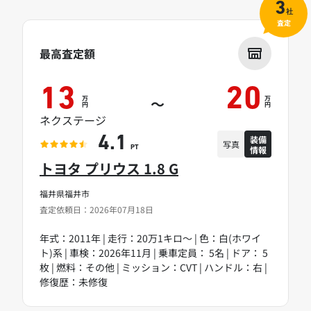
3
社
査定
最高査定額
13
20
万
万
～
円
円
ネクステージ
装備
4.1
写真
情報
PT
トヨタ プリウス 1.8 G
福井県福井市
査定依頼日：2026年07月18日
年式：2011年 | 走行：20万1キロ～ | 色：白(ホワイ
ト)系 | 車検：2026年11月 | 乗車定員： 5名 | ドア： 5
枚 | 燃料：その他 | ミッション：CVT | ハンドル：右 |
修復歴：未修復