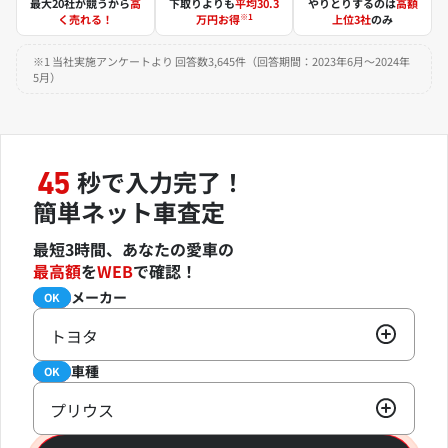
最大20社が競うから
高
下取りよりも
平均30.3
やりとりするのは
高額
※1
く売れる！
万円お得
上位3社
のみ
※1 当社実施アンケートより 回答数3,645件（回答期間：2023年6月～2024年
5月）
秒で入力完了！
45
簡単ネット車査定
最短3時間、あなたの愛車の
最高額
を
WEB
で確認！
メーカー
必須
OK
トヨタ
車種
必須
OK
プリウス