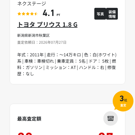
ネクステージ
装備
4.1
写真
情報
PT
トヨタ プリウス 1.8 G
新潟県新潟市秋葉区
査定依頼日：2026年07月27日
年式：2011年 | 走行：～14万キロ | 色：白(ホワイト)
系 | 車検：車検切れ | 乗車定員： 5名 | ドア： 5枚 | 燃
料：ガソリン | ミッション：AT | ハンドル：右 | 修復
歴：なし
3
社
査定
最高査定額