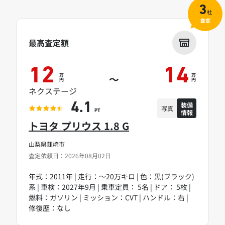
3
社
査定
最高査定額
12
14
万
万
～
円
円
ネクステージ
装備
4.1
写真
情報
PT
トヨタ プリウス 1.8 G
山梨県韮崎市
査定依頼日：2026年08月02日
年式：2011年 | 走行：～20万キロ | 色：黒(ブラック)
系 | 車検：2027年9月 | 乗車定員： 5名 | ドア： 5枚 |
燃料：ガソリン | ミッション：CVT | ハンドル：右 |
修復歴：なし