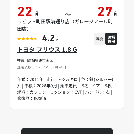
22
27
万
万
～
円
円
ラビット町田駅前通り店（ガレージアール町
田店）
装備
4.2
写真
情報
PT
トヨタ プリウス 1.8 G
神奈川県相模原市南区
査定依頼日：2026年07月24日
年式：2011年 | 走行：～8万キロ | 色：銀(シルバー)
系 | 車検：2028年9月 | 乗車定員： 5名 | ドア： 5枚 |
燃料：ガソリン | ミッション：CVT | ハンドル：右 |
修復歴：修復済