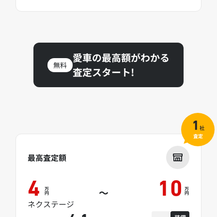
愛車の最高額がわかる
無料
査定スタート!
1
社
査定
最高査定額
4
10
万
万
～
円
円
ネクステージ