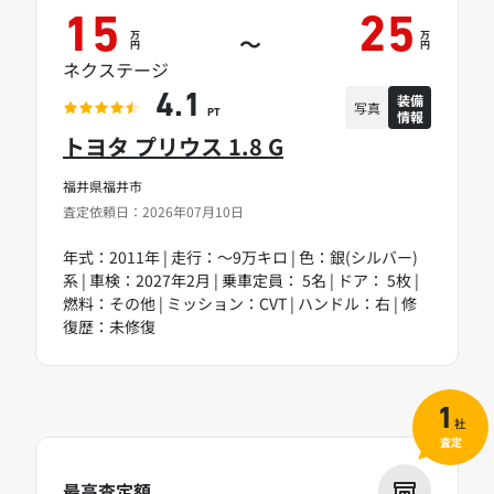
15
25
万
万
～
円
円
ネクステージ
装備
4.1
写真
情報
PT
トヨタ プリウス 1.8 G
福井県福井市
査定依頼日：2026年07月10日
年式：2011年 | 走行：～9万キロ | 色：銀(シルバー)
系 | 車検：2027年2月 | 乗車定員： 5名 | ドア： 5枚 |
燃料：その他 | ミッション：CVT | ハンドル：右 | 修
復歴：未修復
1
社
査定
最高査定額