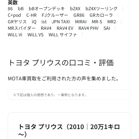
英数
86
bB
bBオープンデッキ
bZ4X
bZ4Xツーリング
C+pod
C-HR
FJクルーザー
GR86
GRカローラ
GRヤリス
iQ
ist
JPN TAXI
MIRAI
MR-S
MR2
MRスパイダー
RAV4
RAV4 EV
RAV4 PHV
SAI
WiLL Vi
WiLL VS
WiLL サイファ
トヨタ プリウスの口コミ・評価
MOTA車買取をご利用された方の声を集めました。
※下記は個人の感想であり、一事例となります。
トヨタ プリウス（2010｜20万1キロ
～）