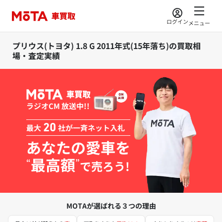
ログイン
メニュー
プリウス(トヨタ) 1.8 G 2011年式(15年落ち)の買取相
場・査定実績
ラジオCM 放送中!!
最大
20
社が一斉ネット入札
あなたの愛車を
最高額
“
”
で売ろう!
MOTAが選ばれる３つの理由