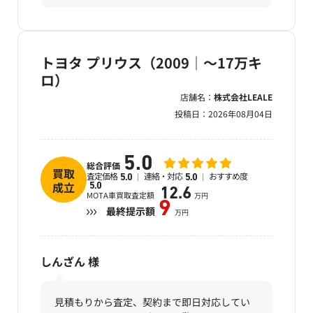
トヨタ プリウス（2009｜～17万キ
ロ）
店舗名：
株式会社LEALE
投稿日：
2026年08月04日
5.0
総合評価
買取
査定価格
連絡・対応
おすすめ度
5.0
5.0
成立
5.0
12.6
MOTA車買取査定額
万円
9
最終提示額
万円
しんざん
様
見積もりから査定、契約まで即日対応してい