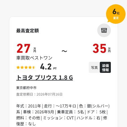
6
社
査定
最高査定額
27
35
万
万
～
円
円
車買取ベストワン
装備
4.2
写真
情報
PT
トヨタ プリウス 1.8 G
東京都府中市
査定依頼日：2026年07月16日
年式：2011年 | 走行：～17万キロ | 色：銀(シルバー)
系 | 車検：2026年9月 | 乗車定員： 5名 | ドア： 5枚 |
燃料：その他 | ミッション：CVT | ハンドル：右 | 修
復歴：なし