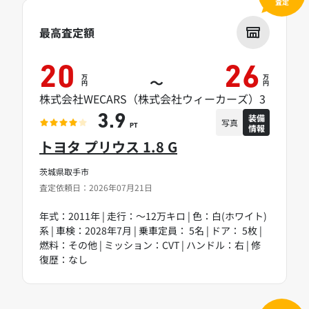
査定
最高査定額
20
26
万
万
～
円
円
株式会社WECARS（株式会社ウィーカーズ）3
装備
3.9
写真
情報
PT
トヨタ プリウス 1.8 G
茨城県取手市
査定依頼日：2026年07月21日
年式：2011年 | 走行：～12万キロ | 色：白(ホワイト)
系 | 車検：2028年7月 | 乗車定員： 5名 | ドア： 5枚 |
燃料：その他 | ミッション：CVT | ハンドル：右 | 修
復歴：なし