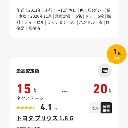
年式：2011年 | 走行：～12万キロ | 色：灰(グレー)系
| 車検：2026年11月 | 乗車定員： 5名 | ドア： 5枚 | 燃
料：ディーゼル | ミッション：AT | ハンドル：右 | 修
復歴：修復済
1
社
査定
最高査定額
15
20
万
万
～
円
円
ネクステージ
装備
4.1
写真
情報
PT
トヨタ プリウス 1.8 G