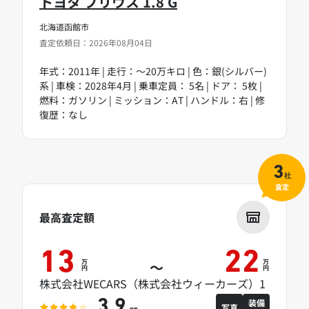
トヨタ プリウス 1.8 G
北海道函館市
査定依頼日：2026年08月04日
年式：2011年 | 走行：～20万キロ | 色：銀(シルバー)
系 | 車検：2028年4月 | 乗車定員： 5名 | ドア： 5枚 |
燃料：ガソリン | ミッション：AT | ハンドル：右 | 修
復歴：なし
3
社
査定
最高査定額
13
22
万
万
～
円
円
株式会社WECARS（株式会社ウィーカーズ）1
装備
3.9
写真