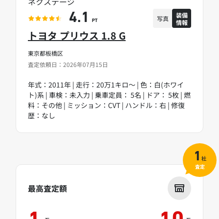
ネクステージ
装備
4.1
写真
情報
PT
トヨタ プリウス 1.8 G
東京都板橋区
査定依頼日：2026年07月15日
年式：2011年 | 走行：20万1キロ～ | 色：白(ホワイ
ト)系 | 車検：未入力 | 乗車定員： 5名 | ドア： 5枚 | 燃
料：その他 | ミッション：CVT | ハンドル：右 | 修復
歴：なし
1
社
査定
最高査定額