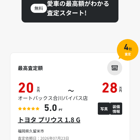
愛車の最高額がわかる
無料
査定スタート!
4
社
査定
最高査定額
20
28
万
万
～
円
円
オートバックス合川バイパス店
装備
5.0
写真
情報
PT
トヨタ プリウス 1.8 G
福岡県久留米市
査定依頼日：2026年07月23日