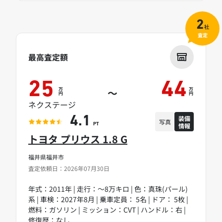
2
社
査定
最高査定額
25
44
万
万
～
円
円
ネクステージ
装備
4.1
写真
情報
PT
トヨタ プリウス 1.8 G
福井県福井市
査定依頼日：2026年07月30日
年式：2011年 | 走行：～8万キロ | 色：真珠(パール)
系 | 車検：2027年8月 | 乗車定員： 5名 | ドア： 5枚 |
燃料：ガソリン | ミッション：CVT | ハンドル：右 |
修復歴：なし