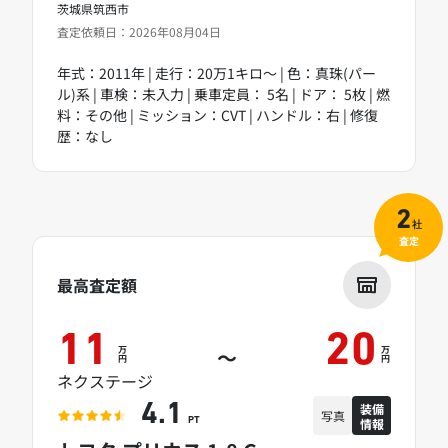
茨城県筑西市
査定依頼日：2026年08月04日
年式：2011年 | 走行：20万1キロ～ | 色：真珠(パー
ル)系 | 車検：未入力 | 乗車定員： 5名 | ドア： 5枚 | 燃
料：その他 | ミッション：CVT | ハンドル：右 | 修復
歴：なし
2
社
査定
最高査定額
11
20
万
万
～
円
円
ネクステージ
装備
4.1
写真
情報
PT