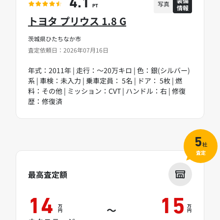
装備
4.1
写真
情報
PT
トヨタ プリウス 1.8 G
茨城県ひたちなか市
査定依頼日：2026年07月16日
年式：2011年 | 走行：～20万キロ | 色：銀(シルバー)
系 | 車検：未入力 | 乗車定員： 5名 | ドア： 5枚 | 燃
料：その他 | ミッション：CVT | ハンドル：右 | 修復
歴：修復済
5
社
査定
最高査定額
14
15
万
万
～
円
円