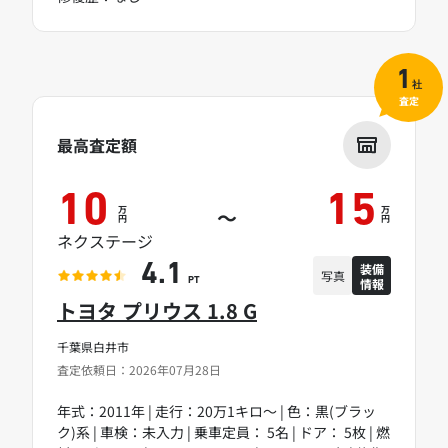
1
社
査定
最高査定額
10
15
万
万
～
円
円
ネクステージ
装備
4.1
写真
情報
PT
トヨタ プリウス 1.8 G
千葉県白井市
査定依頼日：2026年07月28日
年式：2011年 | 走行：20万1キロ～ | 色：黒(ブラッ
ク)系 | 車検：未入力 | 乗車定員： 5名 | ドア： 5枚 | 燃