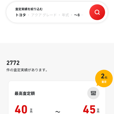
査定実績を絞り込む
トヨタ
・
アクア
グレード
・
年式
・
～8万キロ
2772
件の査定実績があります。
2
社
査定
最高査定額
40
45
万
万
～
円
円