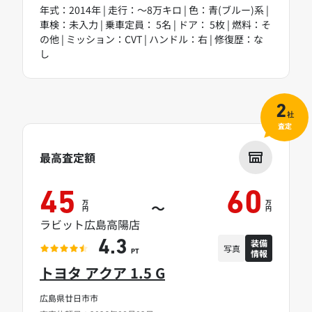
年式：2014年 | 走行：～8万キロ | 色：青(ブルー)系 |
車検：未入力 | 乗車定員： 5名 | ドア： 5枚 | 燃料：そ
の他 | ミッション：CVT | ハンドル：右 | 修復歴：な
し
2
社
査定
最高査定額
45
60
万
万
～
円
円
ラビット広島高陽店
装備
4.3
写真
情報
PT
トヨタ アクア 1.5 G
広島県廿日市市