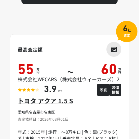
6
社
査定
最高査定額
55
60
万
万
～
円
円
株式会社WECARS（株式会社ウィーカーズ）2
装備
3.9
写真
情報
PT
トヨタ アクア 1.5 S
愛知県名古屋市名東区
査定依頼日：2026年08月01日
年式：2015年 | 走行：～8万キロ | 色：黒(ブラック)
系 | 車検：2027年4月 | 乗車定員： 5名 | ドア： 5枚 |