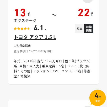
13
22
万
万
～
円
円
ネクステージ
装備
4.1
写真
情報
PT
トヨタ アクア 1.5 L
山形県南陽市
査定依頼日：2026年07月30日
年式：2017年 | 走行：～8万キロ | 色：茶(ブラウン)
系 | 車検：未入力 | 乗車定員： 5名 | ドア： 5枚 | 燃
料：その他 | ミッション：CVT | ハンドル：右 | 修復
歴：修復済
4
社
査定