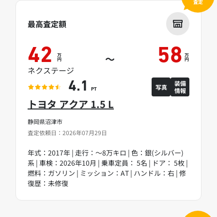
査定
最高査定額
42
58
万
万
～
円
円
ネクステージ
装備
4.1
写真
情報
PT
トヨタ アクア 1.5 L
静岡県沼津市
査定依頼日：2026年07月29日
年式：2017年 | 走行：～8万キロ | 色：銀(シルバー)
系 | 車検：2026年10月 | 乗車定員： 5名 | ドア： 5枚 |
燃料：ガソリン | ミッション：AT | ハンドル：右 | 修
復歴：未修復