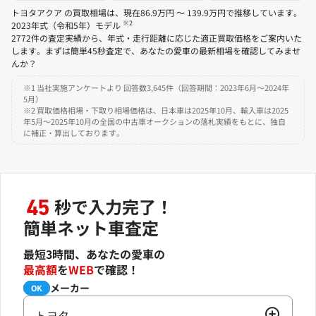
トヨタアクア の買取相場は、現在86.9万円 ～ 139.9万円で推移しています。
※2
2023年式（令和5年）モデル
2772件の査定実績から、年式・走行距離に応じた適正買取価格をご案内いた
します。まずは簡単45秒査定で、あなたの愛車の最新相場を確認してみませ
んか？
※1 当社実施アンケートより 回答数3,645件（回答期間：2023年6月～2024年
5月）
※2 買取価格相場・下取り相場価格は、日本車は2025年10月、輸入車は2025
年5月～2025年10月の全国の中古車オークションの落札実績をもとに、独自
に補正・算出しております。
秒で入力完了！
45
簡単ネット車査定
最短3時間、あなたの愛車の
最高額
を
WEB
で確認！
メーカー
必須
OK
トヨタ