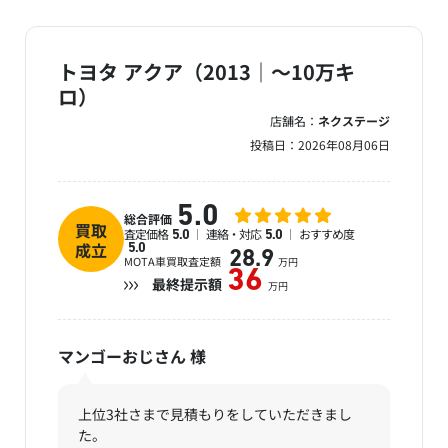
トヨタ アクア（2013｜～10万キ
ロ）
店舗名：
ネクステージ
投稿日：
2026年08月06日
5.0
総合評価
買取
査定価格
連絡・対応
おすすめ度
5.0
5.0
成立
5.0
28.9
MOTA車買取査定額
万円
36
最終提示額
万円
マンゴーおじさん
様
上位3社さまで見積もりをしていただきまし
た。