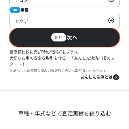
車種
必須
OK
アクア
次へ
無料
最高額比較に売却時の“安心”をプラス！
大切なお車の安全な取引を守る、『あんしん決済』順次ス
タート！
※あんしん決済導入済みの買取店のみのお取り扱いとなります。
あんしん決済とは
車種・年式などで査定実績を絞り込む