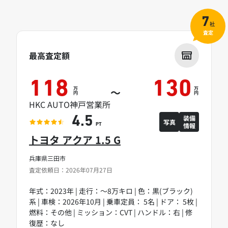
7
社
査定
最高査定額
118
130
万
万
～
円
円
HKC AUTO神戸営業所
装備
4.5
写真
情報
PT
トヨタ アクア 1.5 G
兵庫県三田市
査定依頼日：2026年07月27日
年式：2023年 | 走行：～8万キロ | 色：黒(ブラック)
系 | 車検：2026年10月 | 乗車定員： 5名 | ドア： 5枚 |
燃料：その他 | ミッション：CVT | ハンドル：右 | 修
復歴：なし