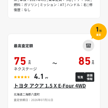
燃料：ガソリン | ミッション：AT | ハンドル：右 | 修
復歴：なし
1
社
査定
最高査定額
75
85
万
万
～
円
円
ネクステージ
装備
4.1
写真
情報
PT
トヨタ アクア 1.5 X E-Four 4WD
北海道二海郡八雲町
査定依頼日：2026年07月31日