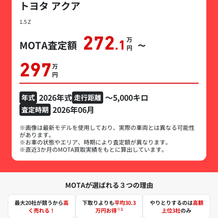
トヨタ アクア
1.5 Z
272
万円
MOTA査定額
.1
〜
297
万円
2026年式
～5,000キロ
年式
走行距離
2026年06月
査定時期
※画像は最新モデルを使用しており、実際の車両とは異なる可能性
があります。
※お車の状態やエリア、時期により査定額が異なります。
※直近3か月のMOTA買取実績をもとに算出しています。
MOTAが選ばれる３つの理由
最大20社が競うから
高
下取りよりも
平均30.3
やりとりするのは
高額
※1
く売れる！
万円お得
上位3社
のみ