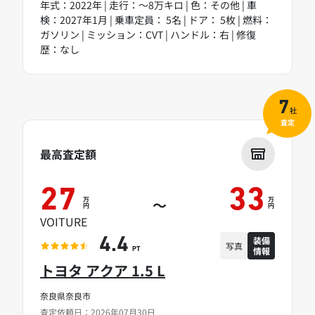
年式：2022年 | 走行：～8万キロ | 色：その他 | 車
検：2027年1月 | 乗車定員： 5名 | ドア： 5枚 | 燃料：
ガソリン | ミッション：CVT | ハンドル：右 | 修復
歴：なし
7
社
査定
最高査定額
27
33
万
万
～
円
円
VOITURE
装備
4.4
写真
情報
PT
トヨタ アクア 1.5 L
奈良県奈良市
査定依頼日：2026年07月30日