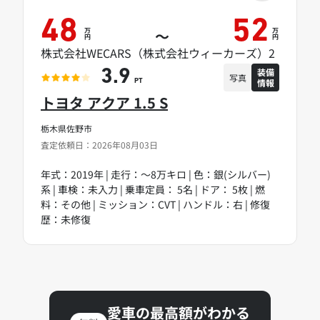
48
52
万
万
～
円
円
株式会社WECARS（株式会社ウィーカーズ）2
装備
3.9
写真
情報
PT
トヨタ アクア 1.5 S
栃木県佐野市
査定依頼日：2026年08月03日
年式：2019年 | 走行：～8万キロ | 色：銀(シルバー)
系 | 車検：未入力 | 乗車定員： 5名 | ドア： 5枚 | 燃
料：その他 | ミッション：CVT | ハンドル：右 | 修復
歴：未修復
愛車の最高額がわかる