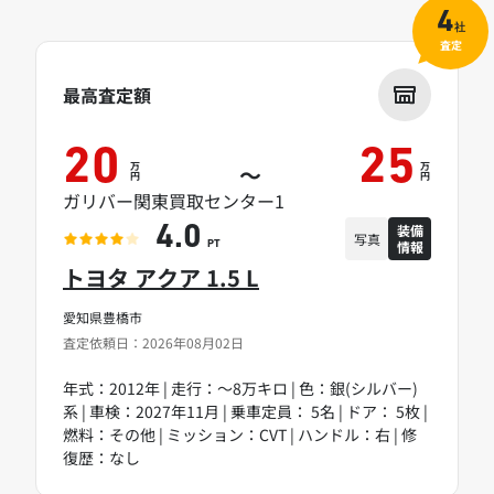
4
社
査定
最高査定額
20
25
万
万
～
円
円
ガリバー関東買取センター1
装備
4.0
写真
情報
PT
トヨタ アクア 1.5 L
愛知県豊橋市
査定依頼日：2026年08月02日
年式：2012年 | 走行：～8万キロ | 色：銀(シルバー)
系 | 車検：2027年11月 | 乗車定員： 5名 | ドア： 5枚 |
燃料：その他 | ミッション：CVT | ハンドル：右 | 修
復歴：なし