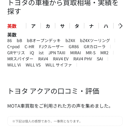
トヨタの車種から買取相場・実績を
探す
英数
ア
カ
サ
タ
ナ
ハ
マ
英数
86
bB
bBオープンデッキ
bZ4X
bZ4Xツーリング
C+pod
C-HR
FJクルーザー
GR86
GRカローラ
GRヤリス
iQ
ist
JPN TAXI
MIRAI
MR-S
MR2
MRスパイダー
RAV4
RAV4 EV
RAV4 PHV
SAI
WiLL Vi
WiLL VS
WiLL サイファ
トヨタ アクアの口コミ・評価
MOTA車買取をご利用された方の声を集めました。
※下記は個人の感想であり、一事例となります。