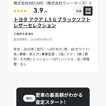
株式会社WECARS（株式会社ウィーカーズ）3
装備
3.9
写真
情報
PT
トヨタ アクア 1.5 G ブラックソフト
レザーセレクション
千葉県木更津市
査定依頼日：2026年08月01日
年式：2015年 | 走行：～8万キロ | 色：白(ホワイト)
系 | 車検：未入力 | 乗車定員： 5名 | ドア： 5枚 | 燃
料：その他 | ミッション：CVT | ハンドル：右 | 修復
歴：なし
愛車の最高額がわかる
無料
査定スタート!