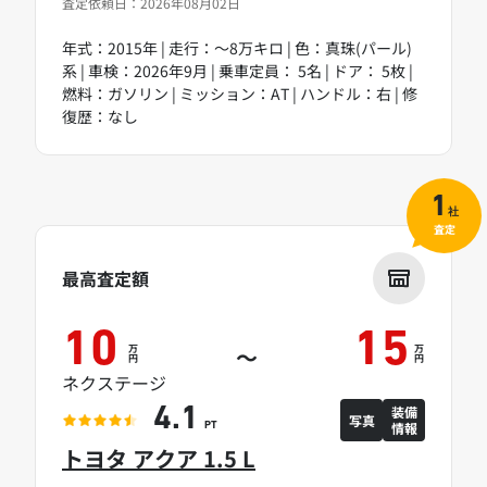
査定依頼日：2026年08月02日
年式：2015年 | 走行：～8万キロ | 色：真珠(パール)
系 | 車検：2026年9月 | 乗車定員： 5名 | ドア： 5枚 |
燃料：ガソリン | ミッション：AT | ハンドル：右 | 修
復歴：なし
1
社
査定
最高査定額
10
15
万
万
～
円
円
ネクステージ
装備
4.1
写真
情報
PT
トヨタ アクア 1.5 L