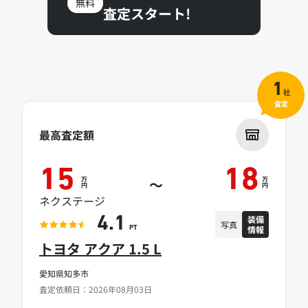
無料
査定スタート!
1
社
査定
最高査定額
15
18
万
万
～
円
円
ネクステージ
装備
4.1
写真
情報
PT
トヨタ アクア 1.5 L
愛知県知多市
査定依頼日：2026年08月03日