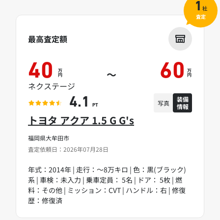
1
社
査定
最高査定額
40
60
万
万
～
円
円
ネクステージ
装備
4.1
写真
情報
PT
トヨタ アクア 1.5 G G's
福岡県大牟田市
査定依頼日：2026年07月28日
年式：2014年 | 走行：～8万キロ | 色：黒(ブラック)
系 | 車検：未入力 | 乗車定員： 5名 | ドア： 5枚 | 燃
料：その他 | ミッション：CVT | ハンドル：右 | 修復
歴：修復済