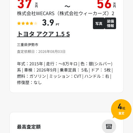
37
56
万
万
～
円
円
株式会社WECARS（株式会社ウィーカーズ）2
装備
3.9
写真
情報
PT
トヨタ アクア 1.5 S
三重県伊勢市
査定依頼日：2026年08月03日
年式：2015年 | 走行：～8万キロ | 色：銀(シルバー)
系 | 車検：2026年9月 | 乗車定員： 5名 | ドア： 5枚 |
燃料：ガソリン | ミッション：CVT | ハンドル：右 |
修復歴：なし
4
社
査定
最高査定額