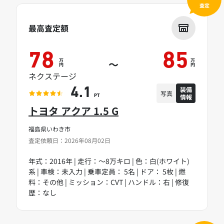
査定
最高査定額
78
85
万
万
～
円
円
ネクステージ
装備
4.1
写真
情報
PT
トヨタ アクア 1.5 G
福島県いわき市
査定依頼日：2026年08月02日
年式：2016年 | 走行：～8万キロ | 色：白(ホワイト)
系 | 車検：未入力 | 乗車定員： 5名 | ドア： 5枚 | 燃
料：その他 | ミッション：CVT | ハンドル：右 | 修復
歴：なし