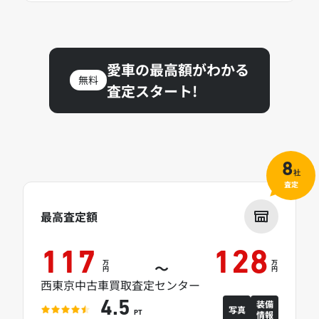
愛車の最高額がわかる
無料
査定スタート!
8
社
査定
最高査定額
117
128
万
万
～
円
円
西東京中古車買取査定センター
装備
4.5
写真
情報
PT