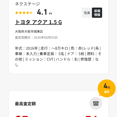
ネクステージ
装備
4.1
写真
情報
PT
トヨタ アクア 1.5 G
大阪府大阪市城東区
査定依頼日：2026年08月03日
年式：2016年 | 走行：～8万キロ | 色：赤(レッド)系 |
車検：未入力 | 乗車定員： 5名 | ドア： 5枚 | 燃料：そ
の他 | ミッション：CVT | ハンドル：右 | 修復歴：な
し
4
社
査定
最高査定額