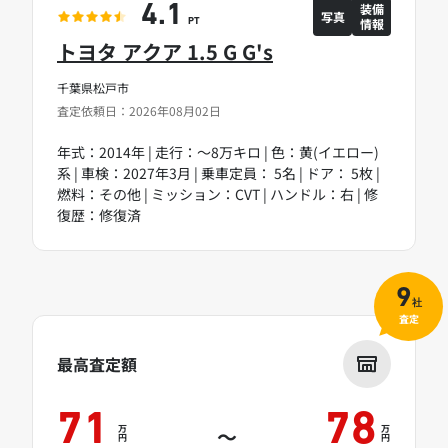
装備
4.1
写真
情報
PT
トヨタ アクア 1.5 G G's
千葉県松戸市
査定依頼日：2026年08月02日
年式：2014年 | 走行：～8万キロ | 色：黄(イエロー)
系 | 車検：2027年3月 | 乗車定員： 5名 | ドア： 5枚 |
燃料：その他 | ミッション：CVT | ハンドル：右 | 修
復歴：修復済
9
社
査定
最高査定額
71
78
万
万
～
円
円