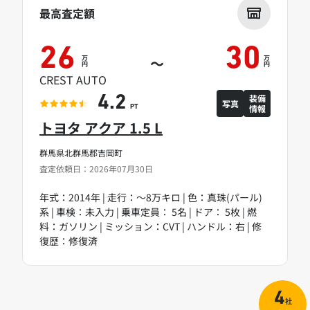
最高査定額
26
30
万
万
～
円
円
CREST AUTO
装備
4.2
写真
情報
PT
トヨタ アクア 1.5 L
群馬県北群馬郡吉岡町
査定依頼日：2026年07月30日
年式：2014年 | 走行：～8万キロ | 色：真珠(パール)
系 | 車検：未入力 | 乗車定員： 5名 | ドア： 5枚 | 燃
料：ガソリン | ミッション：CVT | ハンドル：右 | 修
復歴：修復済
4
社