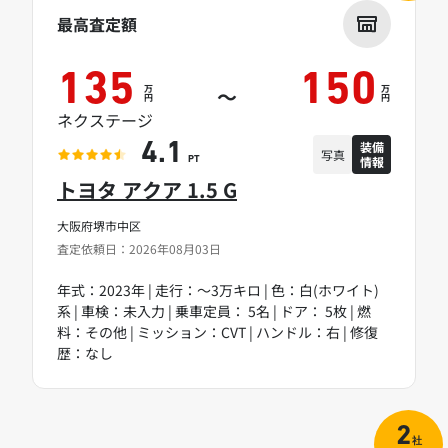
最高査定額
135
150
万
万
～
円
円
ネクステージ
装備
4.1
写真
情報
PT
トヨタ アクア 1.5 G
大阪府堺市中区
査定依頼日：2026年08月03日
年式：2023年 | 走行：～3万キロ | 色：白(ホワイト)
系 | 車検：未入力 | 乗車定員： 5名 | ドア： 5枚 | 燃
料：その他 | ミッション：CVT | ハンドル：右 | 修復
歴：なし
2
社