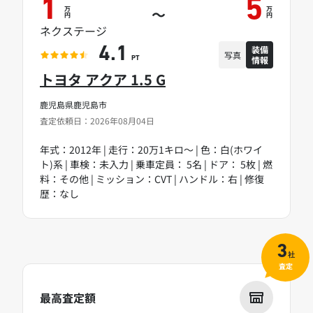
1
5
万
万
～
円
円
ネクステージ
装備
4.1
写真
情報
PT
トヨタ アクア 1.5 G
鹿児島県鹿児島市
査定依頼日：2026年08月04日
年式：2012年 | 走行：20万1キロ～ | 色：白(ホワイ
ト)系 | 車検：未入力 | 乗車定員： 5名 | ドア： 5枚 | 燃
料：その他 | ミッション：CVT | ハンドル：右 | 修復
歴：なし
3
社
査定
最高査定額