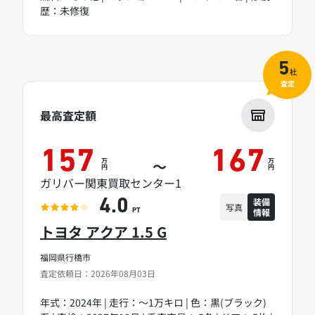
歴：未修復
5
社
査定
最高査定額
157
167
万
万
～
円
円
ガリバー関東買取センター1
装備
4.0
写真
情報
PT
トヨタ アクア 1.5 G
福岡県行橋市
査定依頼日：2026年08月03日
年式：2024年 | 走行：～1万キロ | 色：黒(ブラック)