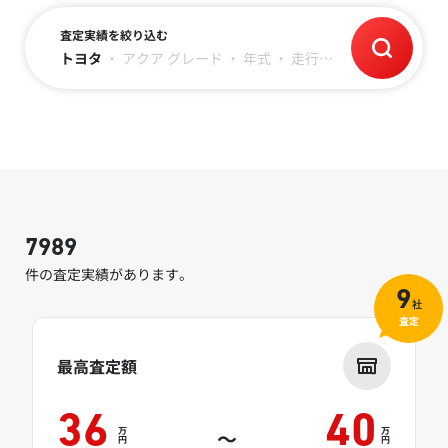
査定実績を絞り込む
トヨタ
・
アクア
グレード
・
年式
・
走行距離
7989
件の査定実績があります。
9
社
査定
最高査定額
36
40
万
万
～
円
円