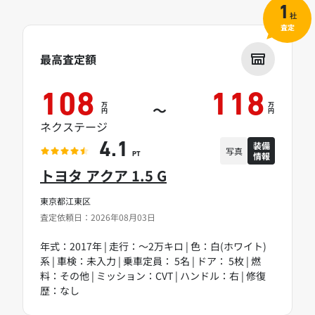
1
社
査定
最高査定額
108
118
万
万
～
円
円
ネクステージ
装備
4.1
写真
情報
PT
トヨタ アクア 1.5 G
東京都江東区
査定依頼日：2026年08月03日
年式：2017年 | 走行：～2万キロ | 色：白(ホワイト)
系 | 車検：未入力 | 乗車定員： 5名 | ドア： 5枚 | 燃
料：その他 | ミッション：CVT | ハンドル：右 | 修復
歴：なし