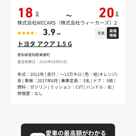
18
20
万
万
～
円
円
株式会社WECARS（株式会社ウィーカーズ）2
装備
3.9
写真
情報
PT
トヨタ アクア 1.5 G
愛知県愛知郡東郷町
査定依頼日：2026年08月04日
年式：2012年 | 走行：～13万キロ | 色：橙(オレンジ)
系 | 車検：2027年8月 | 乗車定員： 5名 | ドア： 5枚 |
燃料：ガソリン | ミッション：CVT | ハンドル：右 |
修復歴：なし
愛車の最高額がわかる