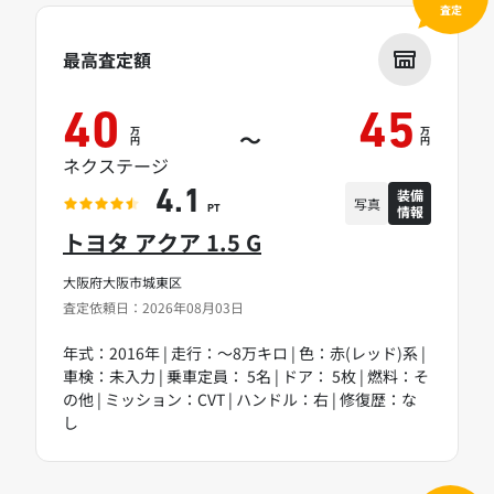
査定
最高査定額
40
45
万
万
～
円
円
ネクステージ
装備
4.1
写真
情報
PT
トヨタ アクア 1.5 G
大阪府大阪市城東区
査定依頼日：2026年08月03日
年式：2016年 | 走行：～8万キロ | 色：赤(レッド)系 |
車検：未入力 | 乗車定員： 5名 | ドア： 5枚 | 燃料：そ
の他 | ミッション：CVT | ハンドル：右 | 修復歴：な
し