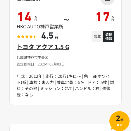
14
17
万
万
～
円
円
HKC AUTO神戸営業所
装備
4.5
写真
情報
PT
トヨタ アクア 1.5 G
兵庫県神戸市中央区
査定依頼日：2026年08月03日
年式：2012年 | 走行：20万1キロ～ | 色：白(ホワイ
ト)系 | 車検：未入力 | 乗車定員： 5名 | ドア： 5枚 | 燃
料：その他 | ミッション：CVT | ハンドル：右 | 修復
歴：なし
2
社
査定