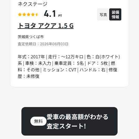
ネクステージ
装備
4.1
写真
情報
PT
トヨタ アクア 1.5 G
茨城県つくば市
査定依頼日：2026年08月03日
年式：2017年 | 走行：～12万キロ | 色：白(ホワイト)
系 | 車検：未入力 | 乗車定員： 5名 | ドア： 5枚 | 燃
料：その他 | ミッション：CVT | ハンドル：右 | 修復
歴：未修復
愛車の最高額がわかる
無料
査定スタート!