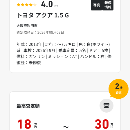
装備
4.0
写真
情報
PT
トヨタ アクア 1.5 G
大阪府吹田市
査定依頼日：2026年08月03日
年式：2013年 | 走行：～7万キロ | 色：白(ホワイト)
系 | 車検：2026年9月 | 乗車定員： 5名 | ドア： 5枚 |
燃料：ガソリン | ミッション：AT | ハンドル：右 | 修
復歴：未修復
2
社
査定
最高査定額
18
30
万
万
～
円
円