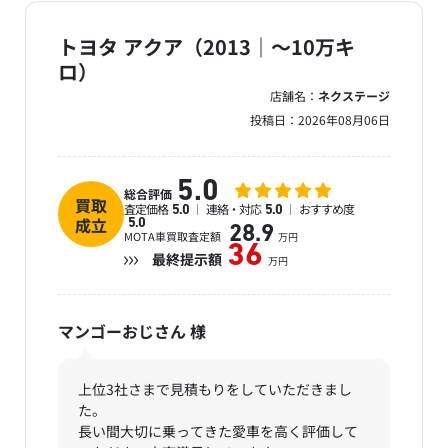
トヨタ アクア（2013｜～10万キ
ロ）
店舗名：
ネクステージ
投稿日：
2026年08月06日
5.0
総合評価
買取
査定価格
連絡・対応
おすすめ度
5.0
5.0
成立
5.0
28.9
MOTA車買取査定額
万円
36
最終提示額
万円
マンゴーおじさん
様
上位3社さまで見積もりをしていただきまし
た。
長い間大切に乗ってきた愛車を高く評価して