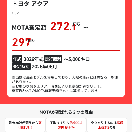
トヨタ アクア
1.5 Z
272
万円
MOTA査定額
.1
〜
297
万円
2026年式
～5,000キロ
年式
走行距離
2026年06月
査定時期
※画像は最新モデルを使用しており、実際の車両とは異なる可能性
があります。
※お車の状態やエリア、時期により査定額が異なります。
※直近3か月のMOTA買取実績をもとに算出しています。
MOTAが選ばれる３つの理由
最大20社が競うから
高
下取りよりも
平均30.3
やりとりするのは
高額
※1
く売れる！
万円お得
上位3社
のみ