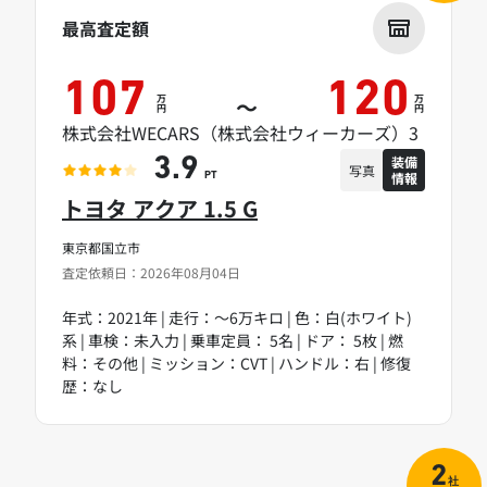
最高査定額
107
120
万
万
～
円
円
株式会社WECARS（株式会社ウィーカーズ）3
装備
3.9
写真
情報
PT
トヨタ アクア 1.5 G
東京都国立市
査定依頼日：2026年08月04日
年式：2021年 | 走行：～6万キロ | 色：白(ホワイト)
系 | 車検：未入力 | 乗車定員： 5名 | ドア： 5枚 | 燃
料：その他 | ミッション：CVT | ハンドル：右 | 修復
歴：なし
2
社