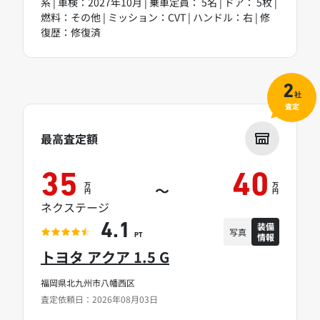
系 | 車検：2027年10月 | 乗車定員： 5名 | ドア： 5枚 |
燃料：その他 | ミッション：CVT | ハンドル：右 | 修
復歴：修復済
2
社
査定
最高査定額
35
40
万
万
～
円
円
ネクステージ
装備
4.1
写真
情報
PT
トヨタ アクア 1.5 G
福岡県北九州市八幡西区
査定依頼日：2026年08月03日