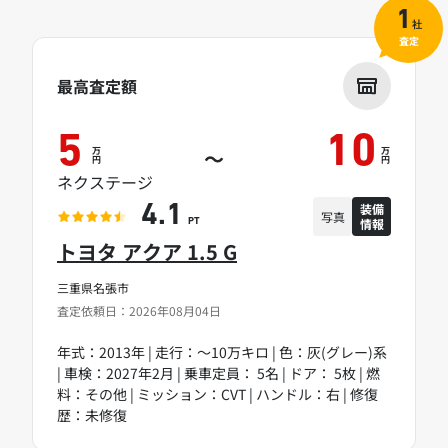
1
社
査定
最高査定額
5
10
万
万
～
円
円
ネクステージ
装備
4.1
写真
情報
PT
トヨタ アクア 1.5 G
三重県名張市
査定依頼日：2026年08月04日
年式：2013年 | 走行：～10万キロ | 色：灰(グレー)系
| 車検：2027年2月 | 乗車定員： 5名 | ドア： 5枚 | 燃
料：その他 | ミッション：CVT | ハンドル：右 | 修復
歴：未修復