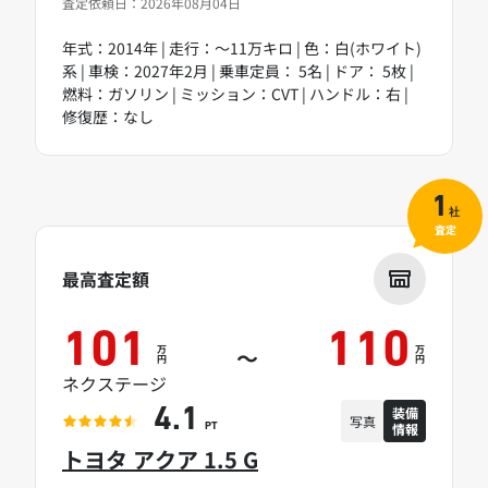
査定依頼日：2026年08月04日
年式：2014年 | 走行：～11万キロ | 色：白(ホワイト)
系 | 車検：2027年2月 | 乗車定員： 5名 | ドア： 5枚 |
燃料：ガソリン | ミッション：CVT | ハンドル：右 |
修復歴：なし
1
社
査定
最高査定額
101
110
万
万
～
円
円
ネクステージ
装備
4.1
写真
情報
PT
トヨタ アクア 1.5 G