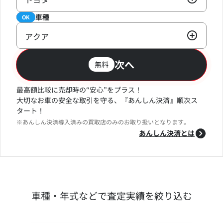
車種
必須
OK
アクア
次へ
無料
最高額比較に売却時の“安心”をプラス！
大切なお車の安全な取引を守る、『あんしん決済』順次ス
タート！
※あんしん決済導入済みの買取店のみのお取り扱いとなります。
あんしん決済とは
車種・年式などで査定実績を絞り込む