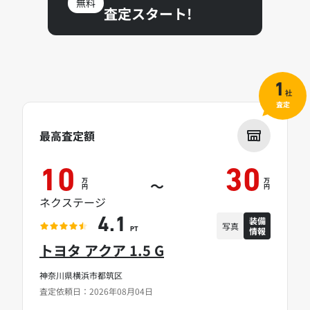
無料
査定スタート!
1
社
査定
最高査定額
10
30
万
万
～
円
円
ネクステージ
装備
4.1
写真
情報
PT
トヨタ アクア 1.5 G
神奈川県横浜市都筑区
査定依頼日：2026年08月04日