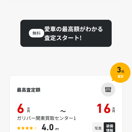
愛車の最高額がわかる
無料
査定スタート!
3
社
査定
最高査定額
6
16
万
万
～
円
円
ガリバー関東買取センター1
装備
4.0
写真
情報
PT