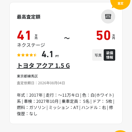
査定
最高査定額
41
50
万
万
～
円
円
ネクステージ
装備
4.1
写真
情報
PT
トヨタ アクア 1.5 G
東京都練馬区
査定依頼日：2026年08月04日
年式：2017年 | 走行：～11万キロ | 色：白(ホワイト)
系 | 車検：2027年10月 | 乗車定員： 5名 | ドア： 5枚 |
燃料：ガソリン | ミッション：AT | ハンドル：右 | 修
復歴：なし