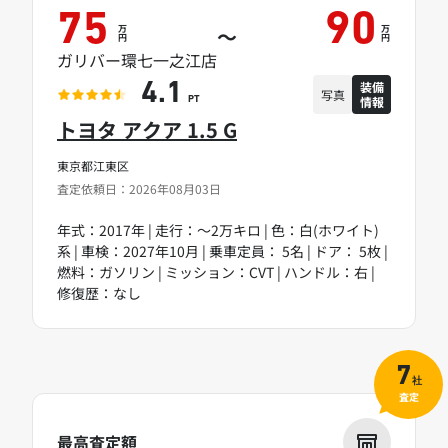
75
90
万
万
～
円
円
ガリバー環七一之江店
装備
4.1
写真
情報
PT
トヨタ アクア 1.5 G
東京都江東区
査定依頼日：2026年08月03日
年式：2017年 | 走行：～2万キロ | 色：白(ホワイト)
系 | 車検：2027年10月 | 乗車定員： 5名 | ドア： 5枚 |
燃料：ガソリン | ミッション：CVT | ハンドル：右 |
修復歴：なし
7
社
査定
最高査定額