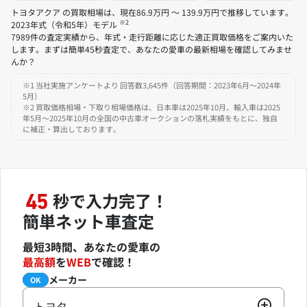
トヨタアクア の買取相場は、現在86.9万円 ～ 139.9万円で推移しています。
※2
2023年式（令和5年）モデル
7989件の査定実績から、年式・走行距離に応じた適正買取価格をご案内いた
します。まずは簡単45秒査定で、あなたの愛車の最新相場を確認してみませ
んか？
※1 当社実施アンケートより 回答数3,645件（回答期間：2023年6月～2024年
5月）
※2 買取価格相場・下取り相場価格は、日本車は2025年10月、輸入車は2025
年5月～2025年10月の全国の中古車オークションの落札実績をもとに、独自
に補正・算出しております。
秒で入力完了！
45
簡単ネット車査定
最短3時間、あなたの愛車の
最高額
を
WEB
で確認！
メーカー
必須
OK
トヨタ