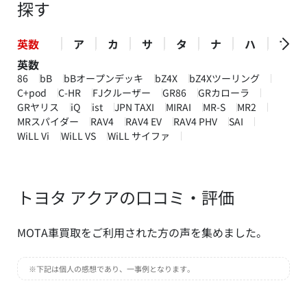
探す
英数
ア
カ
サ
タ
ナ
ハ
マ
英数
86
bB
bBオープンデッキ
bZ4X
bZ4Xツーリング
C+pod
C-HR
FJクルーザー
GR86
GRカローラ
GRヤリス
iQ
ist
JPN TAXI
MIRAI
MR-S
MR2
MRスパイダー
RAV4
RAV4 EV
RAV4 PHV
SAI
WiLL Vi
WiLL VS
WiLL サイファ
トヨタ アクアの口コミ・評価
MOTA車買取をご利用された方の声を集めました。
※下記は個人の感想であり、一事例となります。