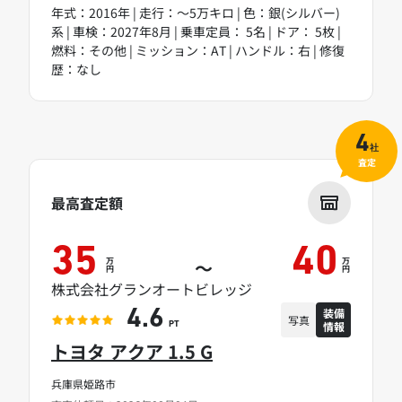
年式：2016年 | 走行：～5万キロ | 色：銀(シルバー)
系 | 車検：2027年8月 | 乗車定員： 5名 | ドア： 5枚 |
燃料：その他 | ミッション：AT | ハンドル：右 | 修復
歴：なし
4
社
査定
最高査定額
35
40
万
万
～
円
円
株式会社グランオートビレッジ
装備
4.6
写真
情報
PT
トヨタ アクア 1.5 G
兵庫県姫路市