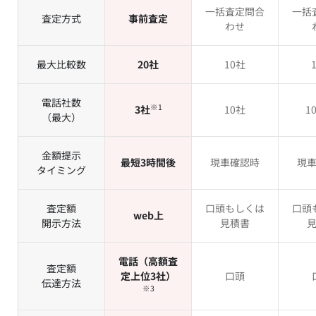
一括査定問合
一括
査定方式
事前査定
わせ
最大比較数
20社
10社
電話社数
※1
3社
10社
1
（最大）
金額提示
最短3時間後
現車確認時
現
タイミング
査定額
口頭もしくは
口頭
web上
開示方法
見積書
電話（高額査
査定額
定上位3社）
口頭
伝達方法
※3