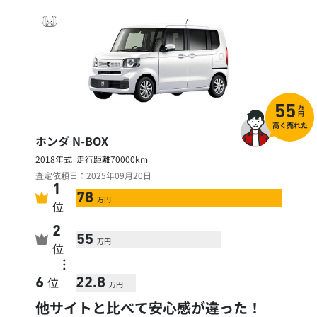
万
55
円
高く売れた
ホンダ N-BOX
2018年式 走行距離70000km
査定依頼日：2025年09月20日
1
78
万円
位
2
55
万円
位
…
位
6
22.8
万円
他サイトと比べて安心感が違った！