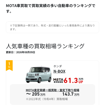
MOTA車買取で買取実績の多い自動車のランキングで
す。
※下記事例は一例であり、年式・走行距離といった車両条件により異なり
ます。
人気車種の買取相場ランキング
更新日：2026年08月09日
1
ホンダ
位
N-BOX
万円
61.3
車買取価格
UP
MOTA査定実績
一般買取・査定下取り相場
〜 205
143.7
万円
万円
※2022年式（令和4年）買取相場