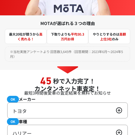
MOTAが選ばれる３つの理由
最大20社が競うから
高
下取りよりも
平均30.3
やりとりするのは
高額
く売れる！
万円お得
上位3社
のみ
※当社実施アンケートより 回答数3,645件（回答期間：2023年6月～2024年5
月）
秒で入力完了！
45
カンタンネット車査定！
最短3時間後
愛車の査定結果を無料でお知らせ
メーカー
必須
OK
トヨタ
車種
必須
OK
ハリアー