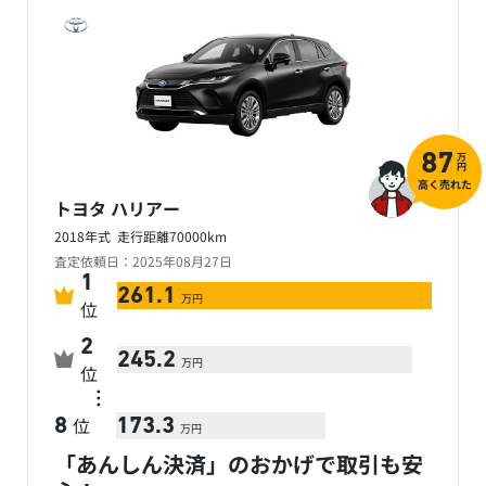
万
87
円
高く売れた
トヨタ ハリアー
2018年式 走行距離70000km
査定依頼日：2025年08月27日
1
261.1
万円
位
2
245.2
万円
位
…
位
8
173.3
万円
「あんしん決済」のおかげで取引も安