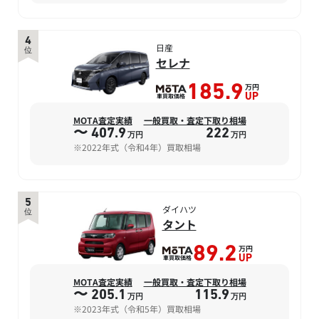
4
日産
位
セレナ
万円
185.9
車買取価格
UP
MOTA査定実績
一般買取・査定下取り相場
〜 407.9
222
万円
万円
※2022年式（令和4年）買取相場
5
ダイハツ
位
タント
万円
89.2
車買取価格
UP
MOTA査定実績
一般買取・査定下取り相場
〜 205.1
115.9
万円
万円
※2023年式（令和5年）買取相場