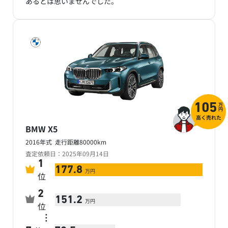
あるとは思いませんでした。
万
105
円
高く売れた
BMW X5
2016年式 走行距離80000km
査定依頼日：2025年09月14日
1
177.8
万円
位
2
151.2
万円
位
…