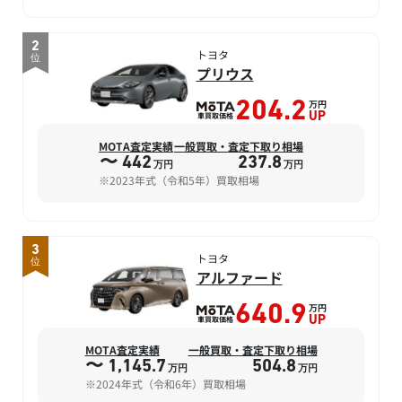
2
トヨタ
位
プリウス
万円
204.2
車買取価格
UP
MOTA査定実績
一般買取・査定下取り相場
〜 442
237.8
万円
万円
※2023年式（令和5年）買取相場
3
トヨタ
位
アルファード
万円
640.9
車買取価格
UP
MOTA査定実績
一般買取・査定下取り相場
〜 1,145.7
504.8
万円
万円
※2024年式（令和6年）買取相場