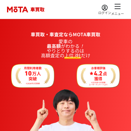
ログイン
メニュー
車買取・車査定ならMOTA車買取
愛車
の
最高額
が
わかる
！
やりとりするのは
高額査定の
上位
3
社
だけ