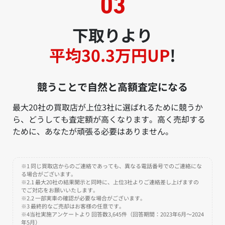
下取りより
平均30.3万円UP
!
競うことで自然と高額査定になる
最大20社の買取店が上位3社に選ばれるために競うか
ら、どうしても査定額が高くなります。高く売却する
ために、あなたが頑張る必要はありません。
※1 同じ買取店からのご連絡であっても、異なる電話番号でのご連絡にな
る場合がございます。
※2.1 最大20社の結果開示と同時に、上位3社よりご連絡差し上げますの
でご対応をお願いいたします。
※2.2 一部実車の確認が必要な場合がございます。
※3 最終的なご売却はお客様の任意です。
※4当社実施アンケートより 回答数3,645件（回答期間：2023年6月～2024
年5月）