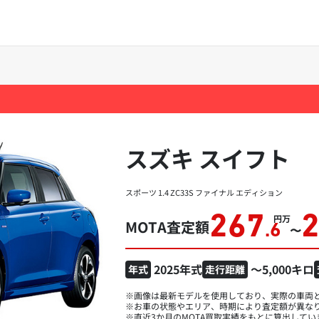
スズキ スイフト
スポーツ 1.4 ZC33S ファイナル エディション
267
万円
MOTA査定額
.6
〜
2025年式
～5,000キロ
年式
走行距離
※画像は最新モデルを使用しており、実際の車両
※お車の状態やエリア、時期により査定額が異な
※直近3か月のMOTA買取実績をもとに算出してい