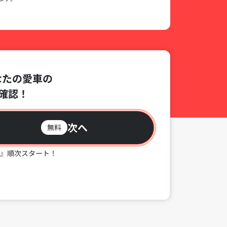
なたの愛車の
確認！
次へ
無料
』順次スタート！