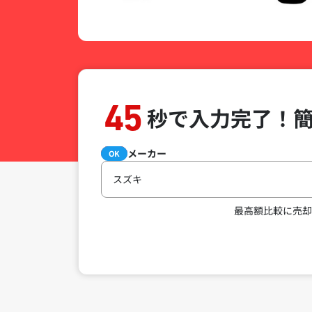
45
秒で入力完了！
メーカー
必須
OK
スズキ
最高額比較に売却