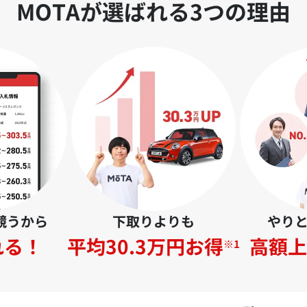
MOTAが選ばれる3つの理由
競うから
下取りよりも
やり
れる！
平均30.3万円お得
高額上
※1