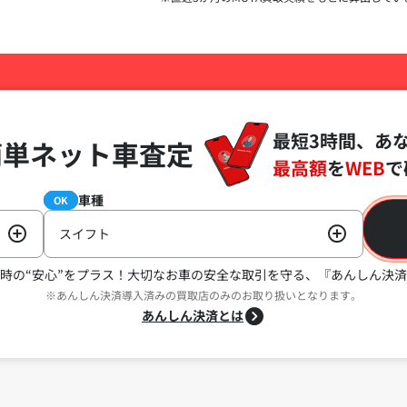
最短3時間、あ
簡単ネット車査定
最高額
を
WEB
で
車種
必須
OK
スイフト
時の“安心”をプラス！
大切なお車の安全な取引を守る、『あんしん決済
※あんしん決済導入済みの買取店のみのお取り扱いとなります。
あんしん決済とは