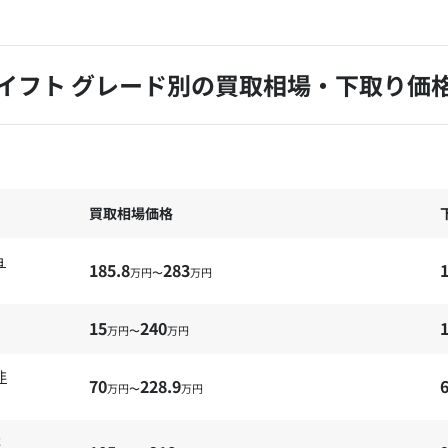
イフト グレード別の買取相場・下取り価
買取相場価格
ョ
185.8
283
万円〜
万円
15
240
1
万円〜
万円
非
70
228.9
万円〜
万円
非