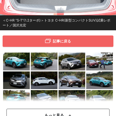
＜C-HR ”S-T”(1.2ターボ)＞トヨタ C-HR(新型コンパクトSUV)試乗レポ
ート／国沢光宏
記事に戻る
もっと見る ＋