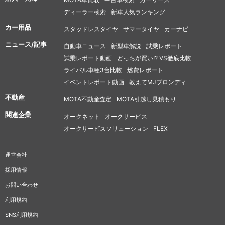
ディーラー検索
新車人気ランキング
カー用品
スタッドレスタイヤ
サマータイヤ
カーナビ
ニュース/記事
自動車ニュース
新型車解説
試乗レポート
試乗レポート動画
どっちが買い!? VS徹底比較
ライバル車種3台比較
燃費レポート
イベントレポート動画
教えてMJブロンディ
不動産
MOTA不動産査定
MOTA引越し見積もり
関連企業
オークネット
オークサービス
オークサービスソリューション
FLEX
運営会社
採用情報
お問い合わせ
利用規約
SNS利用規約