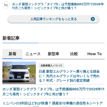
ホンダ 新型インテグラ「タイプS」は予想価格860万円で2026年
5
位
11月ごろ発売！ シビックタイプRと何が違う？
人気記事ランキングをもっと見る
新着記事
新着
ニュース
新型車
比較
How To
自動車購入ノウハウ
日産 新型エルグランドへ乗り換える頭金
に！ 先代エルグランドは今いくらで売れ
る？ 年式・グレード別の査定実績
ホンダ 新型インテグラ「タイプS」は予想価格860万円で2026年11
月ごろ発売！ シビックタイプRと何が違う？
ミニバンの3列目はどれが快適？ 国産全12車種の居住性＆シートア