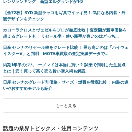
レンジランキング｜新型エルグランドが1位
【全72枚】BYD 新型ラッコを写真でイッキ見！ 気になる内装・外
観デザインをチェック
カローラクロスとヴェゼルをプロが徹底比較｜査定額が新車価格を
超えるグレードも！ リセール率・使い勝手が良いのはどっち...
日産 セレナのリセール率をグレード比較！ 最も高いのは「ハイウェ
イスターV」と判明｜MOTA車買取の査定実績データで...
納期1年半のジムニーノマドは本当に買い？ 試乗で判明した注意点
とは｜安く買って高く売る賢い購入術も解説
日産 セレナのグレード別価格・サイズ・燃費を徹底比較！ 内装の違
いやおすすめモデルも紹介
もっと見る
話題の業界トピックス・注目コンテンツ