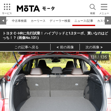
サービス
検索
メニュー
タログ
中古車検索
カーリース
ディーラー検索
ニュース/記事
カスタム
◀︎
▶︎
トヨタ C-HRに先行試乗！ ハイブリッドと1.2ターボ、買いなのはど
っち！？ (画像No.
131
)
この記事へ戻る
前の画像
次の画像
131
/
135