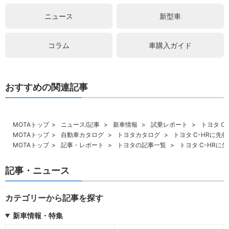
ニュース
新型車
コラム
車購入ガイド
おすすめの関連記事
MOTAトップ
ニュース/記事
新車情報
試乗レポート
トヨタ C
MOTAトップ
自動車カタログ
トヨタカタログ
トヨタ C-HRに先
MOTAトップ
記事・レポート
トヨタの記事一覧
トヨタ C-HRに
記事・ニュース
カテゴリーから記事を探す
新車情報・特集