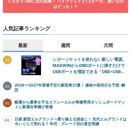
トヨタ C-HRに先行試乗！ ハイブリッドと1.2ターボ、買いなの
はどっち！？
人気記事ランキング
最新
週間
月間
シガーソケットを使わない新しい電源。
1
位
MAXWINからOBDポートに挿すだけで
USBポートを増設できる「OBD-USB...
2026〜2027年登場予定の新型車31選！ 価格や発売日を予想･解
2
位
説
酷暑から愛車を守るエフシーエルが車種専用ダッシュボードマッ
3
位
トに新適合車種が登場
日産 新型エルグランドへ乗り換える頭金に！ 先代エルグランドは
4
位
今いくらで売れる？ 年式・グレード別の査定実績