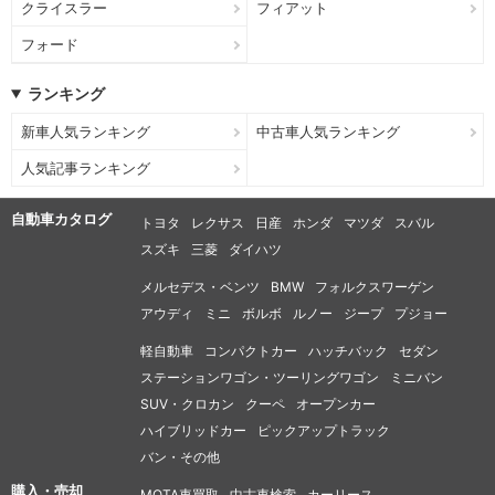
クライスラー
フィアット
フォード
ランキング
新車人気ランキング
中古車人気ランキング
人気記事ランキング
自動車カタログ
トヨタ
レクサス
日産
ホンダ
マツダ
スバル
スズキ
三菱
ダイハツ
メルセデス・ベンツ
BMW
フォルクスワーゲン
アウディ
ミニ
ボルボ
ルノー
ジープ
プジョー
軽自動車
コンパクトカー
ハッチバック
セダン
ステーションワゴン・ツーリングワゴン
ミニバン
SUV・クロカン
クーペ
オープンカー
ハイブリッドカー
ピックアップトラック
バン・その他
購入・売却
MOTA車買取
中古車検索
カーリース