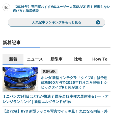
【2026年】専門家おすすめ&ユーザー人気SUV21選！ 後悔しない
5
位
選び方も徹底解説
人気記事ランキングをもっと見る
新着記事
新着
ニュース
新型車
比較
How To
新型車解説
ホンダ 新型インテグラ「タイプS」は予想
価格860万円で2026年11月ごろ発売！ シ
ビックタイプRと何が違う？
ミニバンの3列目はどれが快適？ 国産全12車種の居住性＆シートア
レンジランキング｜新型エルグランドが1位
【全72枚】BYD 新型ラッコを写真でイッキ見！ 気になる内装・外