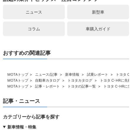
ニュース
新型車
コラム
車購入ガイド
おすすめの関連記事
MOTAトップ
ニュース/記事
新車情報
試乗レポート
トヨタ C
MOTAトップ
自動車カタログ
トヨタカタログ
トヨタ C-HRに先
MOTAトップ
記事・レポート
トヨタの記事一覧
トヨタ C-HRに
記事・ニュース
カテゴリーから記事を探す
新車情報・特集