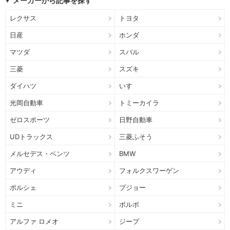
メーカーから記事を探す
レクサス
トヨタ
日産
ホンダ
マツダ
スバル
三菱
スズキ
ダイハツ
いすゞ
光岡自動車
トミーカイラ
ゼロスポーツ
日野自動車
UDトラックス
三菱ふそう
メルセデス・ベンツ
BMW
アウディ
フォルクスワーゲン
ポルシェ
プジョー
ミニ
ボルボ
アルファ ロメオ
ジープ