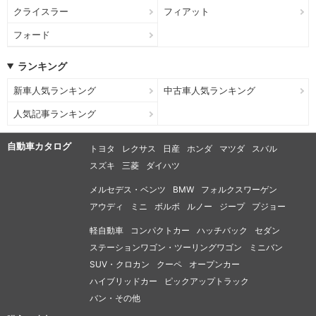
クライスラー
フィアット
フォード
ランキング
新車人気ランキング
中古車人気ランキング
人気記事ランキング
自動車カタログ
トヨタ
レクサス
日産
ホンダ
マツダ
スバル
スズキ
三菱
ダイハツ
メルセデス・ベンツ
BMW
フォルクスワーゲン
アウディ
ミニ
ボルボ
ルノー
ジープ
プジョー
軽自動車
コンパクトカー
ハッチバック
セダン
ステーションワゴン・ツーリングワゴン
ミニバン
SUV・クロカン
クーペ
オープンカー
ハイブリッドカー
ピックアップトラック
バン・その他