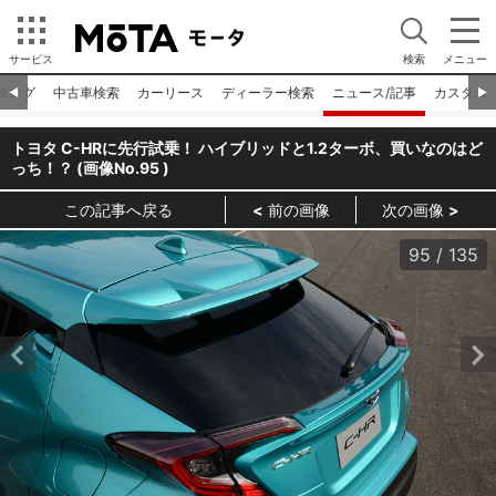
サービス
検索
メニュー
タログ
中古車検索
カーリース
ディーラー検索
ニュース/記事
カスタム
◀︎
▶︎
トヨタ C-HRに先行試乗！ ハイブリッドと1.2ターボ、買いなのはど
っち！？ (画像No.
95
)
この記事へ戻る
前の画像
次の画像
95
/
135