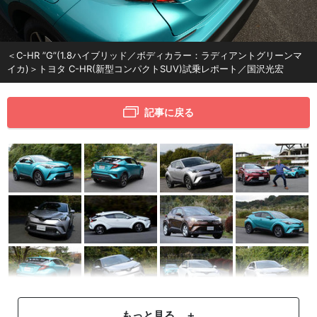
＜C-HR ”G”(1.8ハイブリッド／ボディカラー：ラディアントグリーンマ
イカ)＞トヨタ C-HR(新型コンパクトSUV)試乗レポート／国沢光宏
記事に戻る
もっと見る ＋