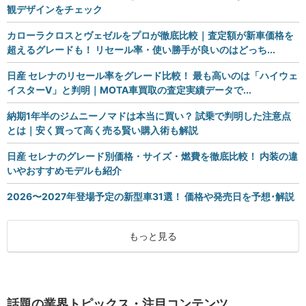
観デザインをチェック
カローラクロスとヴェゼルをプロが徹底比較｜査定額が新車価格を
超えるグレードも！ リセール率・使い勝手が良いのはどっち...
日産 セレナのリセール率をグレード比較！ 最も高いのは「ハイウェ
イスターV」と判明｜MOTA車買取の査定実績データで...
納期1年半のジムニーノマドは本当に買い？ 試乗で判明した注意点
とは｜安く買って高く売る賢い購入術も解説
日産 セレナのグレード別価格・サイズ・燃費を徹底比較！ 内装の違
いやおすすめモデルも紹介
2026〜2027年登場予定の新型車31選！ 価格や発売日を予想･解説
もっと見る
話題の業界トピックス・注目コンテンツ