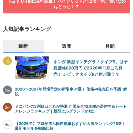
トヨタ C-HRに先行試乗！ ハイブリッドと1.2ターボ、買いなの
はどっち！？
人気記事ランキング
最新
週間
月間
1
ホンダ 新型インテグラ「タイプS」は予
位
想価格860万円で2026年11月ごろ発
売！ シビックタイプRと何が違う？
2026〜2027年登場予定の新型車31選！ 価格や発売日を予想･解
2
位
説
ミニバンの3列目はどれが快適？ 国産全12車種の居住性＆シート
3
位
アレンジランキング｜新型エルグランドが1位
【2026年】プロが選ぶ軽自動車おすすめ人気ランキング15選！
4
位
最新モデルを徹底比較