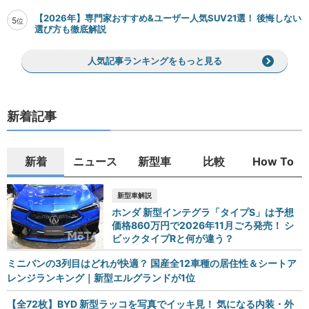
【2026年】専門家おすすめ&ユーザー人気SUV21選！ 後悔しない
5
位
選び方も徹底解説
人気記事ランキングをもっと見る
新着記事
新着
ニュース
新型車
比較
How To
新型車解説
ホンダ 新型インテグラ「タイプS」は予想
価格860万円で2026年11月ごろ発売！ シ
ビックタイプRと何が違う？
ミニバンの3列目はどれが快適？ 国産全12車種の居住性＆シートア
レンジランキング｜新型エルグランドが1位
【全72枚】BYD 新型ラッコを写真でイッキ見！ 気になる内装・外