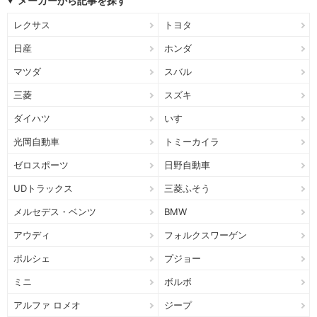
メーカーから記事を探す
レクサス
トヨタ
日産
ホンダ
マツダ
スバル
三菱
スズキ
ダイハツ
いすゞ
光岡自動車
トミーカイラ
ゼロスポーツ
日野自動車
UDトラックス
三菱ふそう
メルセデス・ベンツ
BMW
アウディ
フォルクスワーゲン
ポルシェ
プジョー
ミニ
ボルボ
アルファ ロメオ
ジープ