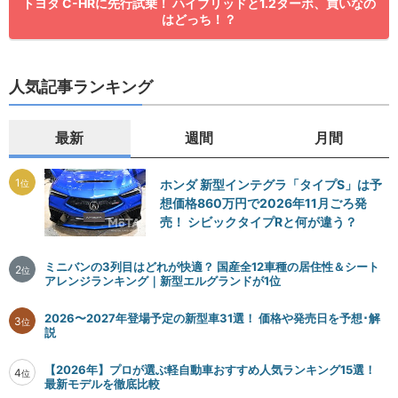
トヨタ C-HRに先行試乗！ ハイブリッドと1.2ターボ、買いなの
はどっち！？
人気記事ランキング
最新
週間
月間
1
ホンダ 新型インテグラ「タイプS」は予
位
想価格860万円で2026年11月ごろ発
売！ シビックタイプRと何が違う？
ミニバンの3列目はどれが快適？ 国産全12車種の居住性＆シート
2
位
アレンジランキング｜新型エルグランドが1位
2026〜2027年登場予定の新型車31選！ 価格や発売日を予想･解
3
位
説
【2026年】プロが選ぶ軽自動車おすすめ人気ランキング15選！
4
位
最新モデルを徹底比較