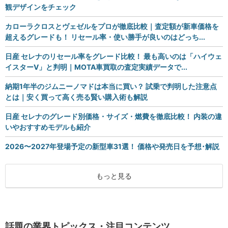
観デザインをチェック
カローラクロスとヴェゼルをプロが徹底比較｜査定額が新車価格を
超えるグレードも！ リセール率・使い勝手が良いのはどっち...
日産 セレナのリセール率をグレード比較！ 最も高いのは「ハイウェ
イスターV」と判明｜MOTA車買取の査定実績データで...
納期1年半のジムニーノマドは本当に買い？ 試乗で判明した注意点
とは｜安く買って高く売る賢い購入術も解説
日産 セレナのグレード別価格・サイズ・燃費を徹底比較！ 内装の違
いやおすすめモデルも紹介
2026〜2027年登場予定の新型車31選！ 価格や発売日を予想･解説
もっと見る
話題の業界トピックス・注目コンテンツ