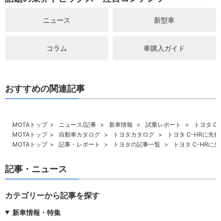
ニュース
新型車
コラム
車購入ガイド
おすすめの関連記事
MOTAトップ
ニュース/記事
新車情報
試乗レポート
トヨタ C
MOTAトップ
自動車カタログ
トヨタカタログ
トヨタ C-HRに先
MOTAトップ
記事・レポート
トヨタの記事一覧
トヨタ C-HRに
記事・ニュース
カテゴリーから記事を探す
新車情報・特集