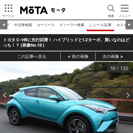
サービス
検索
メニュー
タログ
中古車検索
カーリース
ディーラー検索
ニュース/記事
カスタム
◀︎
▶︎
トヨタ C-HRに先行試乗！ ハイブリッドと1.2ターボ、買いなのはど
っち！？ (画像No.
19
)
この記事へ戻る
前の画像
次の画像
19
/
135