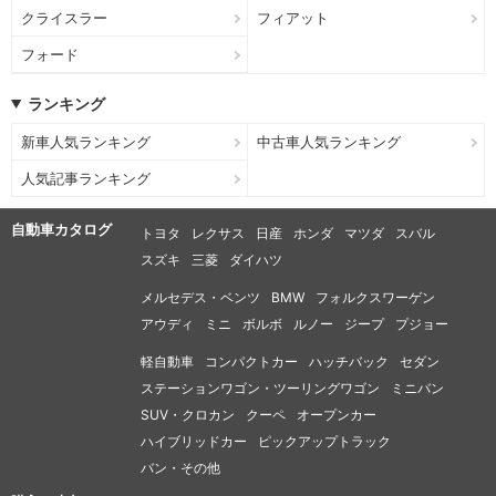
クライスラー
フィアット
フォード
ランキング
新車人気ランキング
中古車人気ランキング
人気記事ランキング
自動車カタログ
トヨタ
レクサス
日産
ホンダ
マツダ
スバル
スズキ
三菱
ダイハツ
メルセデス・ベンツ
BMW
フォルクスワーゲン
アウディ
ミニ
ボルボ
ルノー
ジープ
プジョー
軽自動車
コンパクトカー
ハッチバック
セダン
ステーションワゴン・ツーリングワゴン
ミニバン
SUV・クロカン
クーペ
オープンカー
ハイブリッドカー
ピックアップトラック
バン・その他