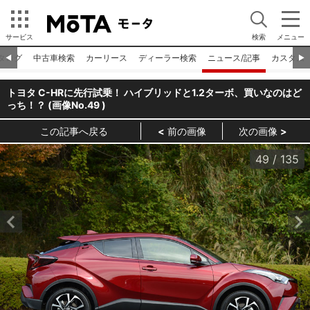
サービス
検索
メニュー
タログ
中古車検索
カーリース
ディーラー検索
ニュース/記事
カスタム
◀︎
▶︎
トヨタ C-HRに先行試乗！ ハイブリッドと1.2ターボ、買いなのはど
っち！？ (画像No.
49
)
この記事へ戻る
前の画像
次の画像
49
/
135