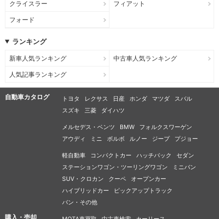
クライスラー
フィアット
フォード
ランキング
新車人気ランキング
中古車人気ランキング
人気記事ランキング
自動車カタログ
トヨタ
レクサス
日産
ホンダ
マツダ
スバル
スズキ
三菱
ダイハツ
メルセデス・ベンツ
BMW
フォルクスワーゲン
アウディ
ミニ
ボルボ
ルノー
ジープ
プジョー
軽自動車
コンパクトカー
ハッチバック
セダン
ステーションワゴン・ツーリングワゴン
ミニバン
SUV・クロカン
クーペ
オープンカー
ハイブリッドカー
ピックアップトラック
バン・その他
購入・売却
MOTA車買取
中古車検索
カーリース