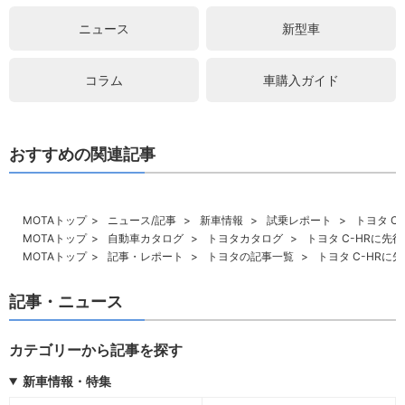
ニュース
新型車
コラム
車購入ガイド
おすすめの関連記事
MOTAトップ
ニュース/記事
新車情報
試乗レポート
トヨタ C
MOTAトップ
自動車カタログ
トヨタカタログ
トヨタ C-HRに先
MOTAトップ
記事・レポート
トヨタの記事一覧
トヨタ C-HRに
記事・ニュース
カテゴリーから記事を探す
新車情報・特集