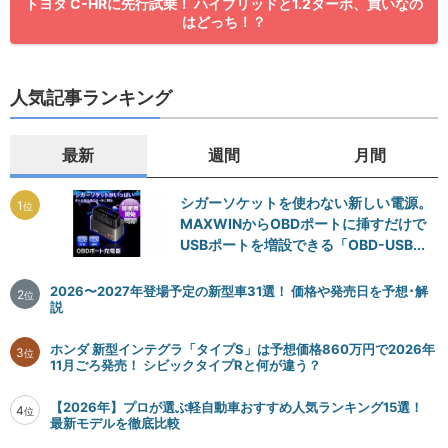
トヨタ C-HRに先行試乗！ ハイブリッドと1.2ターボ、買いなの
はどっち！？
人気記事ランキング
最新
週間
月間
シガーソケットを使わない新しい電源。
1
位
MAXWINからOBDポートに挿すだけで
USBポートを増設できる「OBD-USB...
2026〜2027年登場予定の新型車31選！ 価格や発売日を予想･解
2
位
説
ホンダ 新型インテグラ「タイプS」は予想価格860万円で2026年
3
位
11月ごろ発売！ シビックタイプRと何が違う？
【2026年】プロが選ぶ軽自動車おすすめ人気ランキング15選！
4
位
最新モデルを徹底比較