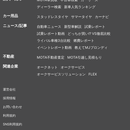
ディーラー検索
新車人気ランキング
カー用品
スタッドレスタイヤ
サマータイヤ
カーナビ
ニュース/記事
自動車ニュース
新型車解説
試乗レポート
試乗レポート動画
どっちが買い!? VS徹底比較
ライバル車種3台比較
燃費レポート
イベントレポート動画
教えてMJブロンディ
不動産
MOTA不動産査定
MOTA引越し見積もり
関連企業
オークネット
オークサービス
オークサービスソリューション
FLEX
運営会社
採用情報
お問い合わせ
利用規約
SNS利用規約