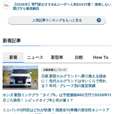
【2026年】専門家おすすめ&ユーザー人気SUV21選！ 後悔しない
5
位
選び方も徹底解説
人気記事ランキングをもっと見る
新着記事
新着
ニュース
新型車
比較
How To
自動車購入ノウハウ
日産 新型エルグランドへ乗り換える頭金
に！ 先代エルグランドは今いくらで売れ
る？ 年式・グレード別の査定実績
ホンダ 新型インテグラ「タイプS」は予想価格860万円で2026年11
月ごろ発売！ シビックタイプRと何が違う？
ミニバンの3列目はどれが快適？ 国産全12車種の居住性＆シートア