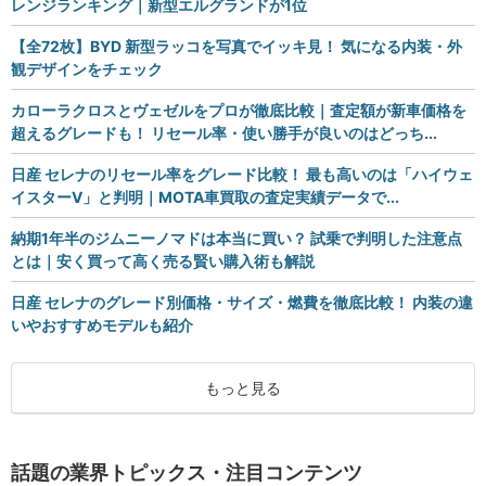
レンジランキング｜新型エルグランドが1位
【全72枚】BYD 新型ラッコを写真でイッキ見！ 気になる内装・外
観デザインをチェック
カローラクロスとヴェゼルをプロが徹底比較｜査定額が新車価格を
超えるグレードも！ リセール率・使い勝手が良いのはどっち...
日産 セレナのリセール率をグレード比較！ 最も高いのは「ハイウェ
イスターV」と判明｜MOTA車買取の査定実績データで...
納期1年半のジムニーノマドは本当に買い？ 試乗で判明した注意点
とは｜安く買って高く売る賢い購入術も解説
日産 セレナのグレード別価格・サイズ・燃費を徹底比較！ 内装の違
いやおすすめモデルも紹介
もっと見る
話題の業界トピックス・注目コンテンツ