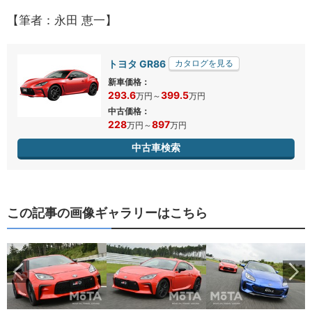
【筆者：永田 恵一】
トヨタ GR86
カタログを見る
新車価格：
293.6
399.5
万円
～
万円
中古価格：
228
897
万円
～
万円
中古車検索
この記事の画像ギャラリーはこちら
ら