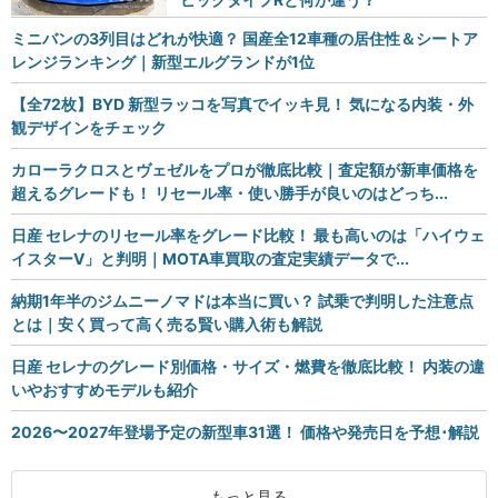
ミニバンの3列目はどれが快適？ 国産全12車種の居住性＆シートア
レンジランキング｜新型エルグランドが1位
【全72枚】BYD 新型ラッコを写真でイッキ見！ 気になる内装・外
観デザインをチェック
カローラクロスとヴェゼルをプロが徹底比較｜査定額が新車価格を
超えるグレードも！ リセール率・使い勝手が良いのはどっち...
日産 セレナのリセール率をグレード比較！ 最も高いのは「ハイウェ
イスターV」と判明｜MOTA車買取の査定実績データで...
納期1年半のジムニーノマドは本当に買い？ 試乗で判明した注意点
とは｜安く買って高く売る賢い購入術も解説
日産 セレナのグレード別価格・サイズ・燃費を徹底比較！ 内装の違
いやおすすめモデルも紹介
2026〜2027年登場予定の新型車31選！ 価格や発売日を予想･解説
もっと見る