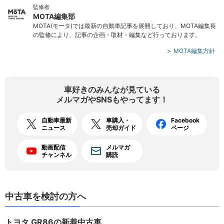
監修者
MOTA編集部
MOTA(モータ)では最新の自動車記事を展開しており、MOTA編集長
の監修により、記事の企画・取材・編集など行っております。
MOTA編集方針
車好きのみんなが見ている
メルマガやSNSもやってます！
自動車最新
車購入・
Facebook
ニュース
売却ガイド
ページ
動画配信
メルマガ
チャンネル
購読
中古車を検討の方へ
トヨタ GR86の新着中古車