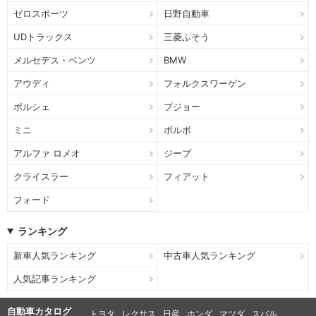
ゼロスポーツ
日野自動車
UDトラックス
三菱ふそう
メルセデス・ベンツ
BMW
アウディ
フォルクスワーゲン
ポルシェ
プジョー
ミニ
ボルボ
アルファ ロメオ
ジープ
クライスラー
フィアット
フォード
ランキング
新車人気ランキング
中古車人気ランキング
人気記事ランキング
自動車カタログ
トヨタ
レクサス
日産
ホンダ
マツダ
スバル