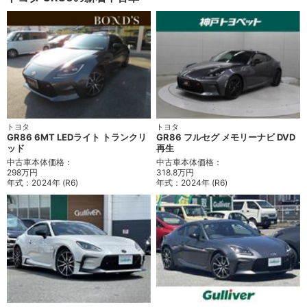
トヨタ
トヨタ
GR86 6MT LEDライト トランクリ
GR86 フルセグ メモリーナビ DVD
ッド
再生
中古車本体価格：
中古車本体価格：
298万円
318.8万円
年式：
2024年 (R6)
年式：
2024年 (R6)