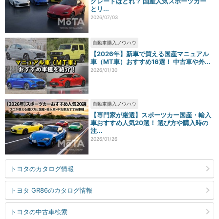
グレードはどれ？ 国産人気スポーツカー
とリ...
2026/07/03
自動車購入ノウハウ
【2026年】新車で買える国産マニュアル
車（MT車）おすすめ16選！ 中古車や外...
2026/01/30
自動車購入ノウハウ
【専門家が厳選】スポーツカー国産・輸入
車おすすめ人気20選！ 選び方や購入時の
注...
2026/01/26
トヨタのカタログ情報
トヨタ GR86のカタログ情報
トヨタの中古車検索