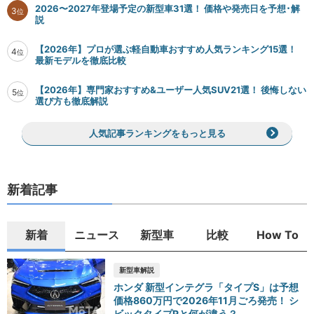
2026〜2027年登場予定の新型車31選！ 価格や発売日を予想･解
3
位
説
【2026年】プロが選ぶ軽自動車おすすめ人気ランキング15選！
4
位
最新モデルを徹底比較
【2026年】専門家おすすめ&ユーザー人気SUV21選！ 後悔しない
5
位
選び方も徹底解説
人気記事ランキングをもっと見る
新着記事
新着
ニュース
新型車
比較
How To
新型車解説
ホンダ 新型インテグラ「タイプS」は予想
価格860万円で2026年11月ごろ発売！ シ
ビックタイプRと何が違う？