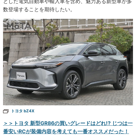
とした電気自動車や輸入車を含め、魅力ある新型車が多
数登場することを期待したい。
トヨタ bZ4X
＞＞トヨタ 新型GR86の買いグレードはどれ!? じつは一
番安いRCが装備内容を考えても一番オススメだった！