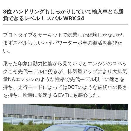
3位 ハンドリングもしっかりしていて輸入車とも勝
負できるレベル！ スバル WRX S4
プロトタイプをサーキットで試乗した経験しかないが、
まずスバルらしいハイパワーターボ車の復活を喜びた
い。
乗った印象は動力性能から見ていくとエンジンのスペッ
クこそ先代モデルに劣るが、排気量アップにより大排気
量NAエンジンのような性格で先代モデル以上の速さを
持ち、走行モードによってはDCTのような歯切れの良さ
を持ち、瞬時に変速するCVTにも感心した。