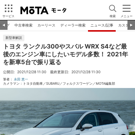
サービス
検索
メニュー
タログ
中古車検索
カーリース
ディーラー検索
ニュース/記事
カスタム
◀︎
▶︎
新型車解説
トヨタ ランクル300やスバル WRX S4など最
後のエンジン車にしたいモデル多数！ 2021年
を新車5台で振り返る
公開日:
2021/12/28 11:30
最終更新日:
2021/12/28 11:30
筆者：
永田 恵一
カメラマン：
トヨタ自動車／SUBARU／フォルクスワーゲン／MOTA編集部