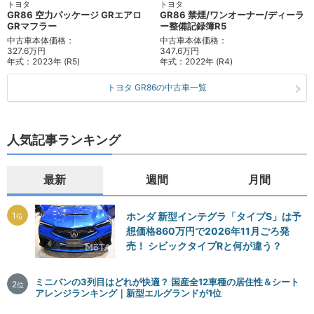
トヨタ
トヨタ
GR86 空力パッケージ GRエアロ
GR86 禁煙/ワンオーナー/ディーラ
GRマフラー
ー整備記録簿R5
中古車本体価格：
中古車本体価格：
327.6万円
347.6万円
年式：
2023年 (R5)
年式：
2022年 (R4)
トヨタ GR86の中古車一覧
人気記事ランキング
最新
週間
月間
1
ホンダ 新型インテグラ「タイプS」は予
位
想価格860万円で2026年11月ごろ発
売！ シビックタイプRと何が違う？
ミニバンの3列目はどれが快適？ 国産全12車種の居住性＆シート
2
位
アレンジランキング｜新型エルグランドが1位