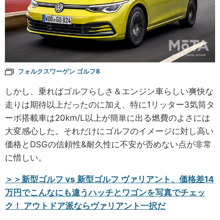
フォルクスワーゲン ゴルフ8
しかし、乗ればゴルフらしさ＆エンジン車らしい爽快な
走りは期待以上だったのに加え、特に1リッター3気筒タ
ーボ搭載車は20km/L以上が簡単に出る燃費のよさには
大変感心した。それだけにゴルフのイメージに対し高い
価格とDSGの信頼性&耐久性に不安が否めない点が非常
に惜しい。
＞＞新型ゴルフ vs 新型ゴルフ ヴァリアント、価格差14
万円でこんなにも違うハッチとワゴンを写真でチェッ
ク！ アウトドア派ならヴァリアント一択だ