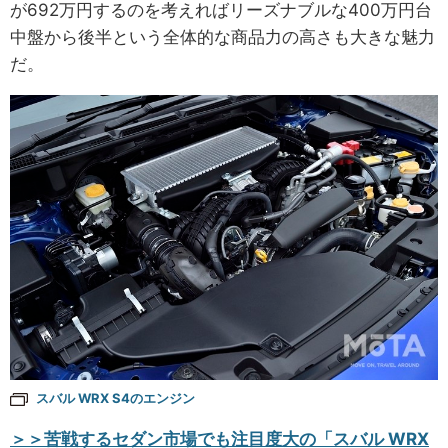
が692万円するのを考えればリーズナブルな400万円台
中盤から後半という全体的な商品力の高さも大きな魅力
だ。
スバル WRX S4のエンジン
＞＞苦戦するセダン市場でも注目度大の「スバル WRX