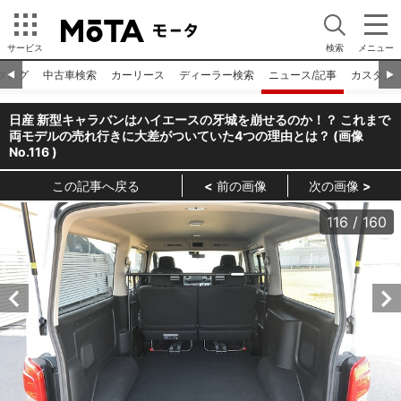
サービス
検索
メニュー
タログ
中古車検索
カーリース
ディーラー検索
ニュース/記事
カスタム
◀︎
▶︎
日産 新型キャラバンはハイエースの牙城を崩せるのか！？ これまで
両モデルの売れ行きに大差がついていた4つの理由とは？ (画像
No.
116
)
この記事へ戻る
前の画像
次の画像
116
/
160