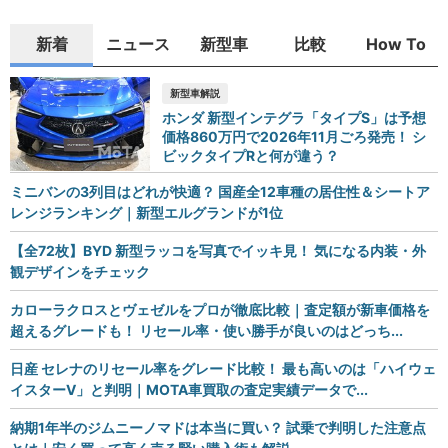
新着
ニュース
新型車
比較
How To
新型車解説
ホンダ 新型インテグラ「タイプS」は予想
価格860万円で2026年11月ごろ発売！ シ
ビックタイプRと何が違う？
ミニバンの3列目はどれが快適？ 国産全12車種の居住性＆シートア
レンジランキング｜新型エルグランドが1位
【全72枚】BYD 新型ラッコを写真でイッキ見！ 気になる内装・外
観デザインをチェック
カローラクロスとヴェゼルをプロが徹底比較｜査定額が新車価格を
超えるグレードも！ リセール率・使い勝手が良いのはどっち...
日産 セレナのリセール率をグレード比較！ 最も高いのは「ハイウェ
イスターV」と判明｜MOTA車買取の査定実績データで...
納期1年半のジムニーノマドは本当に買い？ 試乗で判明した注意点