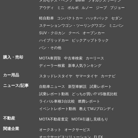
メルセデス・ベンツ
BMW
フォルクスワーゲン
アウディ
ミニ
ボルボ
ルノー
ジープ
プジョー
軽自動車
コンパクトカー
ハッチバック
セダン
ステーションワゴン・ツーリングワゴン
ミニバン
SUV・クロカン
クーペ
オープンカー
ハイブリッドカー
ピックアップトラック
バン・その他
購入・売却
MOTA車買取
中古車検索
カーリース
ディーラー検索
新車人気ランキング
カー用品
スタッドレスタイヤ
サマータイヤ
カーナビ
ニュース/記事
自動車ニュース
新型車解説
試乗レポート
試乗レポート動画
どっちが買い!? VS徹底比較
ライバル車種3台比較
燃費レポート
イベントレポート動画
教えてMJブロンディ
不動産
MOTA不動産査定
MOTA引越し見積もり
関連企業
オークネット
オークサービス
オークサービスソリューション
FLEX