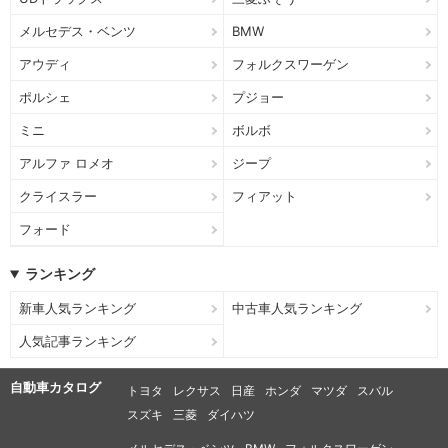
メルセデス・ベンツ
BMW
アウディ
フォルクスワーゲン
ポルシェ
プジョー
ミニ
ボルボ
アルファ ロメオ
ジープ
クライスラー
フィアット
フォード
ランキング
新車人気ランキング
中古車人気ランキング
人気記事ランキング
自動車カタログ
トヨタ
レクサス
日産
ホンダ
マツダ
スバル
スズキ
三菱
ダイハツ