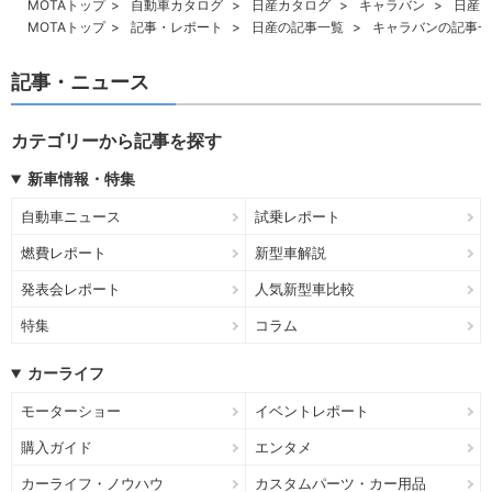
MOTAトップ
自動車カタログ
日産カタログ
キャラバン
日産 
MOTAトップ
記事・レポート
日産の記事一覧
キャラバンの記事一
記事・ニュース
カテゴリーから記事を探す
新車情報・特集
自動車ニュース
試乗レポート
燃費レポート
新型車解説
発表会レポート
人気新型車比較
特集
コラム
カーライフ
モーターショー
イベントレポート
購入ガイド
エンタメ
カーライフ・ノウハウ
カスタムパーツ・カー用品