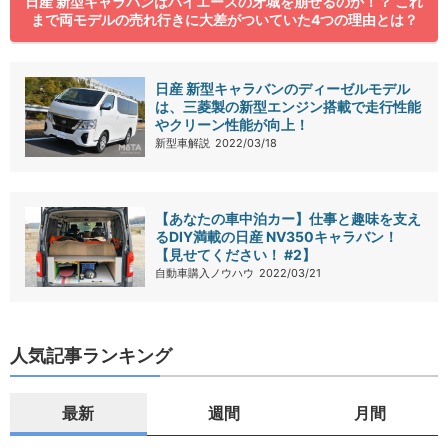
日産 新型キャラバンはハイエースの牙城を崩せるのか！？ これ
まで両モデルの売れ行きに大差がついていた4つの理由とは？
日産 新型キャラバンのディーゼルモデル
は、三菱製の新型エンジン搭載で走行性能
やクリーン性能が向上！
新型車解説
2022/03/18
【あなたの車中泊カー】仕事と趣味を支え
るDIY満載の日産 NV350キャラバン！
【見せてください！ #2】
自動車購入ノウハウ
2022/03/21
人気記事ランキング
最新
週間
月間