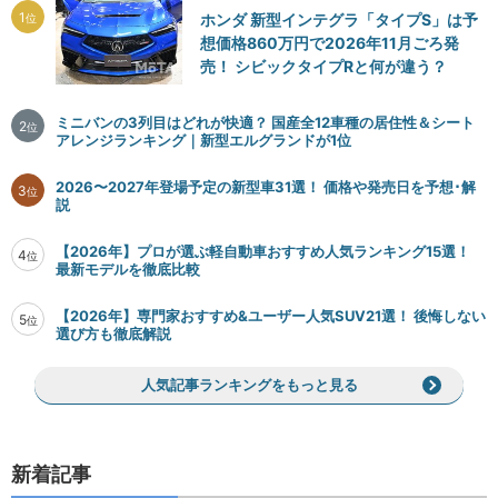
1
ホンダ 新型インテグラ「タイプS」は予
位
想価格860万円で2026年11月ごろ発
売！ シビックタイプRと何が違う？
ミニバンの3列目はどれが快適？ 国産全12車種の居住性＆シート
2
位
アレンジランキング｜新型エルグランドが1位
2026〜2027年登場予定の新型車31選！ 価格や発売日を予想･解
3
位
説
【2026年】プロが選ぶ軽自動車おすすめ人気ランキング15選！
4
位
最新モデルを徹底比較
【2026年】専門家おすすめ&ユーザー人気SUV21選！ 後悔しない
5
位
選び方も徹底解説
人気記事ランキングをもっと見る
新着記事