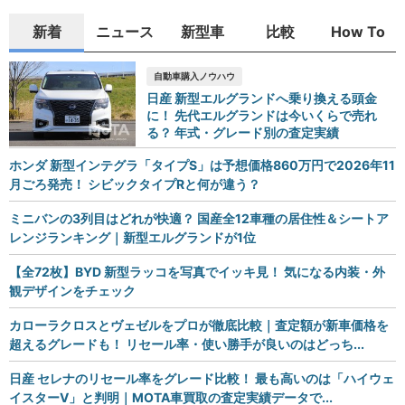
新着
ニュース
新型車
比較
How To
自動車購入ノウハウ
日産 新型エルグランドへ乗り換える頭金
に！ 先代エルグランドは今いくらで売れ
る？ 年式・グレード別の査定実績
ホンダ 新型インテグラ「タイプS」は予想価格860万円で2026年11
月ごろ発売！ シビックタイプRと何が違う？
ミニバンの3列目はどれが快適？ 国産全12車種の居住性＆シートア
レンジランキング｜新型エルグランドが1位
【全72枚】BYD 新型ラッコを写真でイッキ見！ 気になる内装・外
観デザインをチェック
カローラクロスとヴェゼルをプロが徹底比較｜査定額が新車価格を
超えるグレードも！ リセール率・使い勝手が良いのはどっち...
日産 セレナのリセール率をグレード比較！ 最も高いのは「ハイウェ
イスターV」と判明｜MOTA車買取の査定実績データで...