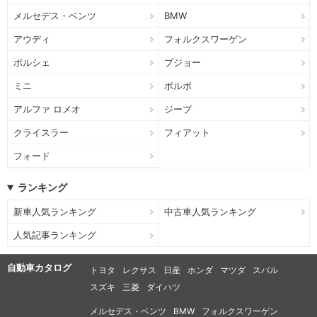
メルセデス・ベンツ
BMW
アウディ
フォルクスワーゲン
ポルシェ
プジョー
ミニ
ボルボ
アルファ ロメオ
ジープ
クライスラー
フィアット
フォード
ランキング
新車人気ランキング
中古車人気ランキング
人気記事ランキング
自動車カタログ
トヨタ
レクサス
日産
ホンダ
マツダ
スバル
スズキ
三菱
ダイハツ
メルセデス・ベンツ
BMW
フォルクスワーゲン