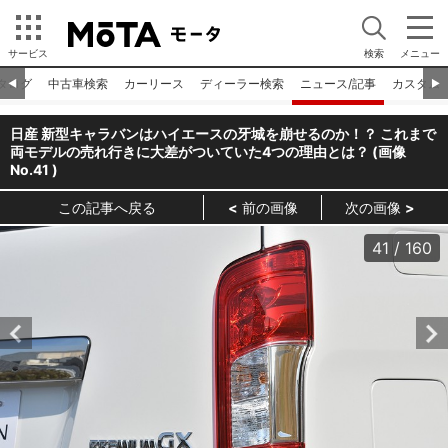
サービス
検索
メニュー
タログ
中古車検索
カーリース
ディーラー検索
ニュース/記事
カスタム
◀︎
▶︎
日産 新型キャラバンはハイエースの牙城を崩せるのか！？ これまで
両モデルの売れ行きに大差がついていた4つの理由とは？ (画像
No.
41
)
この記事へ戻る
前の画像
次の画像
41
/
160