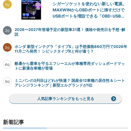
シガーソケットを使わない新しい電源。
1
位
MAXWINからOBDポートに挿すだけで
USBポートを増設できる「OBD-USB...
2026〜2027年登場予定の新型車31選！ 価格や発売日を予想･解
2
位
説
ホンダ 新型インテグラ「タイプS」は予想価格860万円で2026年
3
位
11月ごろ発売！ シビックタイプRと何が違う？
酷暑から愛車を守るエフシーエルが車種専用ダッシュボードマッ
4
位
トに新適合車種が登場
ミニバンの3列目はどれが快適？ 国産全12車種の居住性＆シート
5
位
アレンジランキング｜新型エルグランドが1位
人気記事ランキングをもっと見る
新着記事