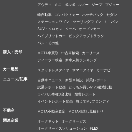
アウディ
ミニ
ボルボ
ルノー
ジープ
プジョー
軽自動車
コンパクトカー
ハッチバック
セダン
ステーションワゴン・ツーリングワゴン
ミニバン
SUV・クロカン
クーペ
オープンカー
ハイブリッドカー
ピックアップトラック
バン・その他
購入・売却
MOTA車買取
中古車検索
カーリース
ディーラー検索
新車人気ランキング
カー用品
スタッドレスタイヤ
サマータイヤ
カーナビ
ニュース/記事
自動車ニュース
新型車解説
試乗レポート
試乗レポート動画
どっちが買い!? VS徹底比較
ライバル車種3台比較
燃費レポート
イベントレポート動画
教えてMJブロンディ
不動産
MOTA不動産査定
MOTA引越し見積もり
関連企業
オークネット
オークサービス
オークサービスソリューション
FLEX