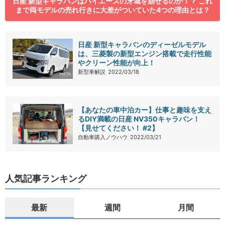
日産 新型キャラバンはハイエースの牙城を崩せるのか！？ これ
まで両モデルの売れ行きに大差がついていた4つの理由とは？
日産 新型キャラバンのディーゼルモデル
は、三菱製の新型エンジン搭載で走行性能
やクリーン性能が向上！
新型車解説
2022/03/18
【あなたの車中泊カー】仕事と趣味を支え
るDIY満載の日産 NV350キャラバン！
【見せてください！ #2】
自動車購入ノウハウ
2022/03/21
人気記事ランキング
最新
週間
月間