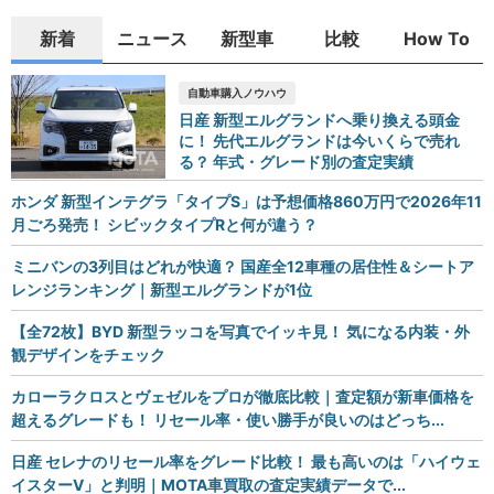
新着
ニュース
新型車
比較
How To
自動車購入ノウハウ
日産 新型エルグランドへ乗り換える頭金
に！ 先代エルグランドは今いくらで売れ
る？ 年式・グレード別の査定実績
ホンダ 新型インテグラ「タイプS」は予想価格860万円で2026年11
月ごろ発売！ シビックタイプRと何が違う？
ミニバンの3列目はどれが快適？ 国産全12車種の居住性＆シートア
レンジランキング｜新型エルグランドが1位
【全72枚】BYD 新型ラッコを写真でイッキ見！ 気になる内装・外
観デザインをチェック
カローラクロスとヴェゼルをプロが徹底比較｜査定額が新車価格を
超えるグレードも！ リセール率・使い勝手が良いのはどっち...
日産 セレナのリセール率をグレード比較！ 最も高いのは「ハイウェ
イスターV」と判明｜MOTA車買取の査定実績データで...