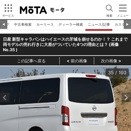
サービス
検索
メニュー
タログ
中古車検索
カーリース
ディーラー検索
ニュース/記事
カスタム
◀︎
▶︎
日産 新型キャラバンはハイエースの牙城を崩せるのか！？ これまで
両モデルの売れ行きに大差がついていた4つの理由とは？ (画像
No.
35
)
この記事へ戻る
前の画像
次の画像
35
/
160