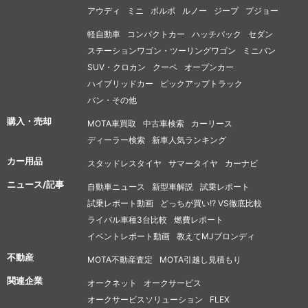
アウディ
ミニ
ボルボ
ルノー
ジープ
プジョー
軽自動車
コンパクトカー
ハッチバック
セダン
ステーションワゴン・ツーリングワゴン
ミニバン
SUV・クロカン
クーペ
オープンカー
ハイブリッドカー
ピックアップトラック
バン・その他
購入・売却
MOTA車買取
中古車検索
カーリース
ディーラー検索
新車人気ランキング
カー用品
スタッドレスタイヤ
サマータイヤ
カーナビ
ニュース/記事
自動車ニュース
新型車解説
試乗レポート
試乗レポート動画
どっちが買い!? VS徹底比較
ライバル車種3台比較
燃費レポート
イベントレポート動画
教えてMJブロンディ
不動産
MOTA不動産査定
MOTA引越し見積もり
関連企業
オークネット
オークサービス
オークサービスソリューション
FLEX