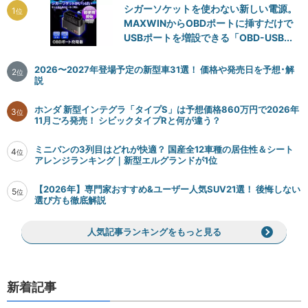
シガーソケットを使わない新しい電源。
1
位
MAXWINからOBDポートに挿すだけで
USBポートを増設できる「OBD-USB...
2026〜2027年登場予定の新型車31選！ 価格や発売日を予想･解
2
位
説
ホンダ 新型インテグラ「タイプS」は予想価格860万円で2026年
3
位
11月ごろ発売！ シビックタイプRと何が違う？
ミニバンの3列目はどれが快適？ 国産全12車種の居住性＆シート
4
位
アレンジランキング｜新型エルグランドが1位
【2026年】専門家おすすめ&ユーザー人気SUV21選！ 後悔しない
5
位
選び方も徹底解説
人気記事ランキングをもっと見る
新着記事