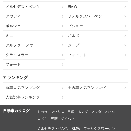
メルセデス・ベンツ
BMW
アウディ
フォルクスワーゲン
ポルシェ
プジョー
ミニ
ボルボ
アルファ ロメオ
ジープ
クライスラー
フィアット
フォード
ランキング
新車人気ランキング
中古車人気ランキング
人気記事ランキング
自動車カタログ
トヨタ
レクサス
日産
ホンダ
マツダ
スバル
スズキ
三菱
ダイハツ
メルセデス・ベンツ
BMW
フォルクスワーゲン