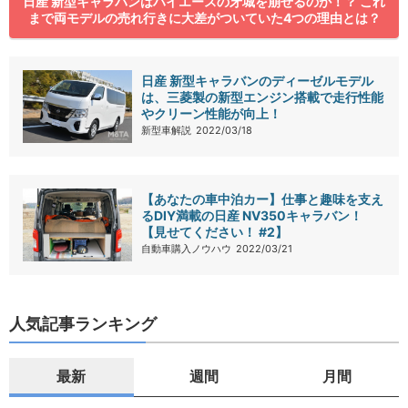
日産 新型キャラバンはハイエースの牙城を崩せるのか！？ これ
まで両モデルの売れ行きに大差がついていた4つの理由とは？
日産 新型キャラバンのディーゼルモデル
は、三菱製の新型エンジン搭載で走行性能
やクリーン性能が向上！
新型車解説
2022/03/18
【あなたの車中泊カー】仕事と趣味を支え
るDIY満載の日産 NV350キャラバン！
【見せてください！ #2】
自動車購入ノウハウ
2022/03/21
人気記事ランキング
最新
週間
月間