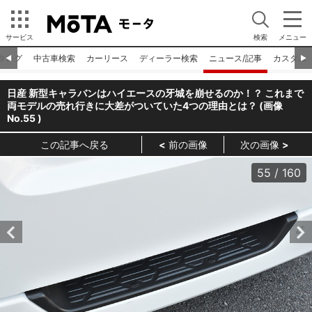
サービス
検索
メニュー
タログ
中古車検索
カーリース
ディーラー検索
ニュース/記事
カスタム
◀︎
▶︎
日産 新型キャラバンはハイエースの牙城を崩せるのか！？ これまで
両モデルの売れ行きに大差がついていた4つの理由とは？ (画像
No.
55
)
この記事へ戻る
前の画像
次の画像
55
/
160