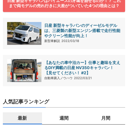
日産 新型キャラバンはハイエースの牙城を崩せるのか！？ これ
まで両モデルの売れ行きに大差がついていた4つの理由とは？
日産 新型キャラバンのディーゼルモデル
は、三菱製の新型エンジン搭載で走行性能
やクリーン性能が向上！
新型車解説
2022/03/18
【あなたの車中泊カー】仕事と趣味を支え
るDIY満載の日産 NV350キャラバン！
【見せてください！ #2】
自動車購入ノウハウ
2022/03/21
人気記事ランキング
最新
週間
月間