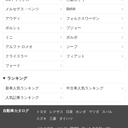
メルセデス・ベンツ
BMW
アウディ
フォルクスワーゲン
ポルシェ
プジョー
ミニ
ボルボ
アルファ ロメオ
ジープ
クライスラー
フィアット
フォード
ランキング
新車人気ランキング
中古車人気ランキング
人気記事ランキング
自動車カタログ
トヨタ
レクサス
日産
ホンダ
マツダ
スバル
スズキ
三菱
ダイハツ