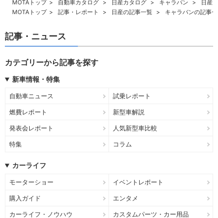
MOTAトップ
自動車カタログ
日産カタログ
キャラバン
日産 
MOTAトップ
記事・レポート
日産の記事一覧
キャラバンの記事一
記事・ニュース
カテゴリーから記事を探す
新車情報・特集
自動車ニュース
試乗レポート
燃費レポート
新型車解説
発表会レポート
人気新型車比較
特集
コラム
カーライフ
モーターショー
イベントレポート
購入ガイド
エンタメ
カーライフ・ノウハウ
カスタムパーツ・カー用品