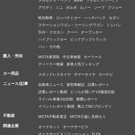
メルセデス・ベンツ
BMW
フォルクスワーゲン
アウディ
ミニ
ボルボ
ルノー
ジープ
プジョー
軽自動車
コンパクトカー
ハッチバック
セダン
ステーションワゴン・ツーリングワゴン
ミニバン
SUV・クロカン
クーペ
オープンカー
ハイブリッドカー
ピックアップトラック
バン・その他
購入・売却
MOTA車買取
中古車検索
カーリース
ディーラー検索
新車人気ランキング
カー用品
スタッドレスタイヤ
サマータイヤ
カーナビ
ニュース/記事
自動車ニュース
新型車解説
試乗レポート
試乗レポート動画
どっちが買い!? VS徹底比較
ライバル車種3台比較
燃費レポート
イベントレポート動画
教えてMJブロンディ
不動産
MOTA不動産査定
MOTA引越し見積もり
関連企業
オークネット
オークサービス
オークサービスソリューション
FLEX