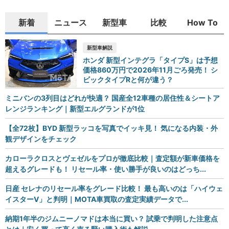
新着
ニュース
新型車
比較
How To
新型車解説
ホンダ 新型インテグラ「タイプS」は予想
価格860万円で2026年11月ごろ発売！ シ
ビックタイプRと何が違う？
ミニバンの3列目はどれが快適？ 国産全12車種の居住性＆シートア
レンジランキング｜新型エルグランドが1位
【全72枚】BYD 新型ラッコを写真でイッキ見！ 気になる内装・外
観デザインをチェック
カローラクロスとヴェゼルをプロが徹底比較｜査定額が新車価格を
超えるグレードも！ リセール率・使い勝手が良いのはどっち...
日産 セレナのリセール率をグレード比較！ 最も高いのは「ハイウェ
イスターV」と判明｜MOTA車買取の査定実績データで...
納期1年半のジムニーノマドは本当に買い？ 試乗で判明した注意点