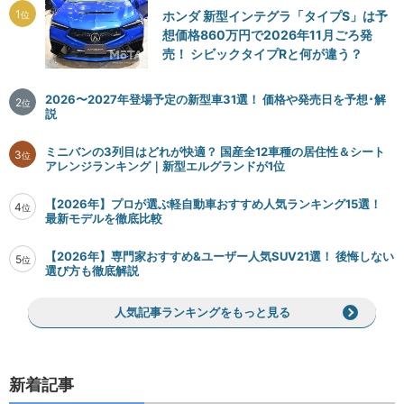
1
ホンダ 新型インテグラ「タイプS」は予
位
想価格860万円で2026年11月ごろ発
売！ シビックタイプRと何が違う？
2026〜2027年登場予定の新型車31選！ 価格や発売日を予想･解
2
位
説
ミニバンの3列目はどれが快適？ 国産全12車種の居住性＆シート
3
位
アレンジランキング｜新型エルグランドが1位
【2026年】プロが選ぶ軽自動車おすすめ人気ランキング15選！
4
位
最新モデルを徹底比較
【2026年】専門家おすすめ&ユーザー人気SUV21選！ 後悔しない
5
位
選び方も徹底解説
人気記事ランキングをもっと見る
新着記事