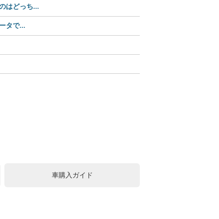
どっち...
【35%OFF】2,70
タで...
【Amazonセール中】パ
【Amazonセール】ユピ
この可愛さ、反則級!? 
中古車購入は値引きが常識
車購入ガイド