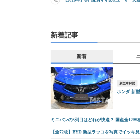
5
【2026年】専門家おすすめ&ユーザー人気
位
新着記事
新着
新型車解説
ホンダ 新
ミニバンの3列目はどれが快適？ 国産全12
【全72枚】BYD 新型ラッコを写真でイッキ