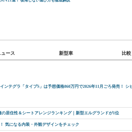
SUV21選！ 後悔しない選び方も徹底解説
ニュース
新型車
比較
型インテグラ「タイプS」は予想価格860万円で2026年11月ごろ発売！ 
車種の居住性＆シートアレンジランキング｜新型エルグランドが1位
見！ 気になる内装・外観デザインをチェック