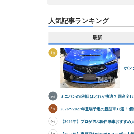
人気記事ランキング
最新
1
位
ホン
2
ミニバンの3列目はどれが快適？ 国産全
位
3
2026〜2027年登場予定の新型車31選！
位
4
【2026年】プロが選ぶ軽自動車おすすめ
位