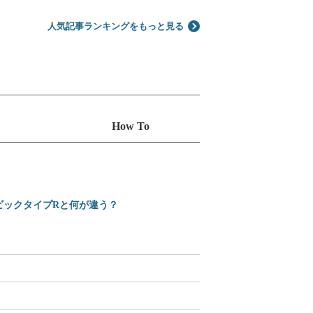
人気記事ランキングをもっと見る
How To
シビックタイプRと何が違う？
えっ、Amazonで買え
2025-2026 日本カ