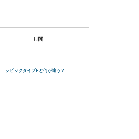
月間
1
位
2
ミニバンの3列目は
位
売！ シビックタイプRと何が違う？
3
ホンダ 新型インテグ
位
4
カローラクロスとヴ
位
5
【2026年】プロが
位