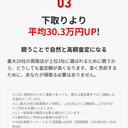
下取りより
平均30.3万円UP
!
競うことで自然と高額査定になる
最大20社の買取店が上位3社に選ばれるために競うか
ら、どうしても査定額が高くなります。高く売却する
ために、あなたが頑張る必要はありません。
※1 同じ買取店からのご連絡であっても、異なる電話番号でのご連絡にな
る場合がございます。
※2.1 最大20社の結果開示と同時に、上位3社よりご連絡差し上げますの
でご対応をお願いいたします。
※2.2 一部実車の確認が必要な場合がございます。
※3 最終的なご売却はお客様の任意です。
※4当社実施アンケートより 回答数3,645件（回答期間：2023年6月～2024
年5月）