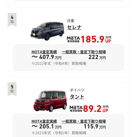
4
日産
位
セレナ
万円
185.9
車買取価格
UP
MOTA査定実績
一般買取・査定下取り相場
〜 407.9
222
万円
万円
※2022年式（令和4年）買取相場
5
ダイハツ
位
タント
万円
89.2
車買取価格
UP
MOTA査定実績
一般買取・査定下取り相場
〜 205.1
115.9
万円
万円
※2023年式（令和5年）買取相場