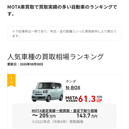
MOTA車買取で買取実績の多い自動車のランキングで
す。
※下記事例は一例であり、年式・走行距離といった車両条件により異なり
ます。
人気車種の買取相場ランキング
更新日：2026年08月08日
1
ホンダ
位
N-BOX
万円
61.3
車買取価格
UP
MOTA査定実績
一般買取・査定下取り相場
〜 205
143.7
万円
万円
※2022年式（令和4年）買取相場