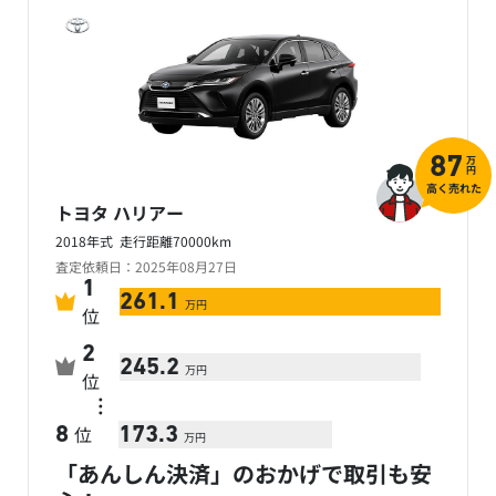
万
87
円
高く売れた
トヨタ ハリアー
2018年式 走行距離70000km
査定依頼日：2025年08月27日
1
261.1
万円
位
2
245.2
万円
位
…
位
8
173.3
万円
「あんしん決済」のおかげで取引も安