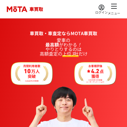
ログイン
メニュー
車買取・車査定ならMOTA車買取
愛車
の
最高額
が
わかる
！
やりとりするのは
高額査定の
上位
3
社
だけ