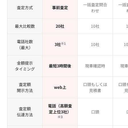
一括査定問合
一括
査定方式
事前査定
わせ
最大比較数
20社
10社
電話社数
※1
3社
10社
1
（最大）
金額提示
最短3時間後
現車確認時
現
タイミング
査定額
口頭もしくは
口頭
web上
開示方法
見積書
電話（高額査
査定額
定上位3社）
口頭
伝達方法
※3