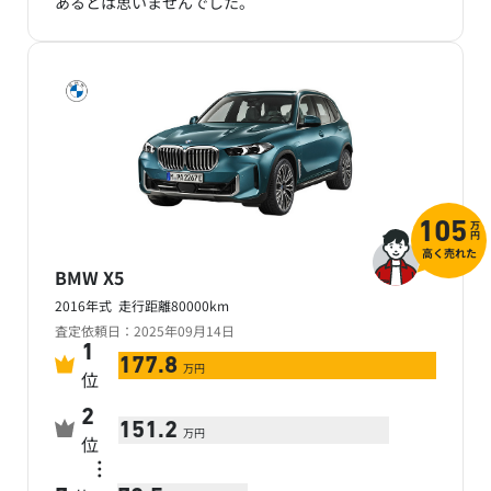
あるとは思いませんでした。
万
105
円
高く売れた
BMW X5
2016年式 走行距離80000km
査定依頼日：2025年09月14日
1
177.8
万円
位
2
151.2
万円
位
…