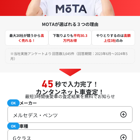
MOTAが選ばれる３つの理由
最大20社が競うから
高
下取りよりも
平均30.3
やりとりするのは
高額
く売れる！
万円お得
上位3社
のみ
※当社実施アンケートより 回答数3,645件（回答期間：2023年6月～2024年5
月）
秒で入力完了！
45
カンタンネット車査定！
最短3時間後
愛車の査定結果を無料でお知らせ
メーカー
必須
OK
メルセデス・ベンツ
車種
必須
OK
Gクラス