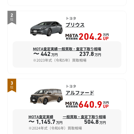
2
トヨタ
位
プリウス
万円
204.2
車買取価格
UP
MOTA査定実績
一般買取・査定下取り相場
〜 442
237.8
万円
万円
※2023年式（令和5年）買取相場
3
トヨタ
位
アルファード
万円
640.9
車買取価格
UP
MOTA査定実績
一般買取・査定下取り相場
〜 1,145.7
504.8
万円
万円
※2024年式（令和6年）買取相場