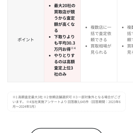
最大20社の
買取店が競
うから査定
額が高くな
複数店に一
複
る
括で査定依
括
下取りより
ポイント
頼できる
頼
も平均30.3
買取相場が
買
※4
万円お得
見られる
見
やりとりす
るのは高額
査定上位3
社のみ
※1 高額査定最大3社 ※2 依頼店舗選択可 ※3 一部対象外となる場合がござ
います。 ※4当社実施アンケートより 回答数3,645件（回答期間：2023年6
月～2024年5月）