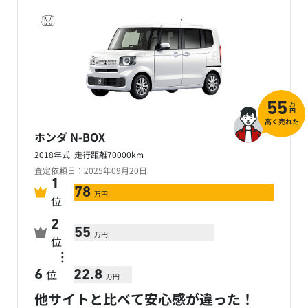
万
55
円
高く売れた
ホンダ N-BOX
2018年式 走行距離70000km
査定依頼日：2025年09月20日
1
78
万円
位
2
55
万円
位
…
位
6
22.8
万円
他サイトと比べて安心感が違った！