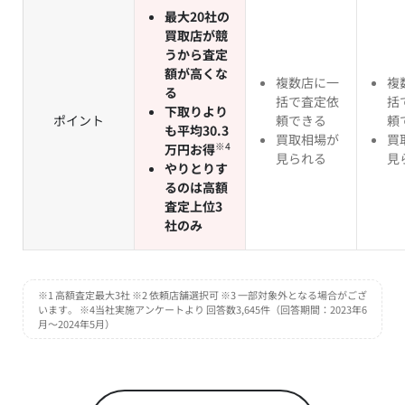
最大20社の
買取店が競
うから査定
額が高くな
複数店に一
複
る
括で査定依
括
下取りより
ポイント
頼できる
頼
も平均30.3
買取相場が
買
※4
万円お得
見られる
見
やりとりす
るのは高額
査定上位3
社のみ
※1 高額査定最大3社 ※2 依頼店舗選択可 ※3 一部対象外となる場合がござ
います。 ※4当社実施アンケートより 回答数3,645件（回答期間：2023年6
月～2024年5月）