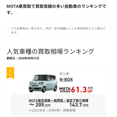
MOTA車買取で買取実績の多い自動車のランキングで
す。
※下記事例は一例であり、年式・走行距離といった車両条件により異なり
ます。
人気車種の買取相場ランキング
更新日：2026年08月07日
1
ホンダ
位
N-BOX
万円
61.3
車買取価格
UP
MOTA査定実績
一般買取・査定下取り相場
〜 205
143.7
万円
万円
※2022年式（令和4年）買取相場