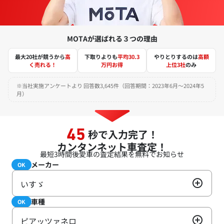
MOTAが選ばれる３つの理由
最大20社が競うから
高
下取りよりも
平均30.3
やりとりするのは
高額
く売れる！
万円お得
上位3社
のみ
※当社実施アンケートより 回答数3,645件（回答期間：2023年6月～2024年5
月）
秒で入力完了！
45
カンタンネット車査定！
最短3時間後
愛車の査定結果を無料でお知らせ
メーカー
必須
OK
いすゞ
車種
必須
OK
ピアッツァネロ