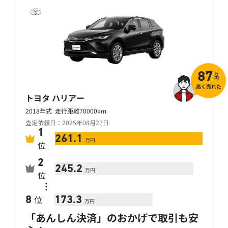
万
87
円
高く売れた
トヨタ ハリアー
2018年式 走行距離70000km
査定依頼日：2025年08月27日
1
261.1
万円
位
2
245.2
万円
位
…
位
8
173.3
万円
「あんしん決済」のおかげで取引も安