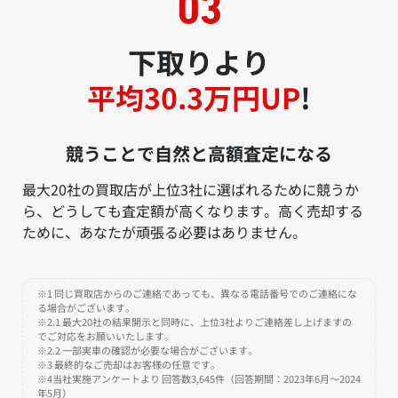
下取りより
平均30.3万円UP
!
競うことで自然と高額査定になる
最大20社の買取店が上位3社に選ばれるために競うか
ら、どうしても査定額が高くなります。高く売却する
ために、あなたが頑張る必要はありません。
※1 同じ買取店からのご連絡であっても、異なる電話番号でのご連絡にな
る場合がございます。
※2.1 最大20社の結果開示と同時に、上位3社よりご連絡差し上げますの
でご対応をお願いいたします。
※2.2 一部実車の確認が必要な場合がございます。
※3 最終的なご売却はお客様の任意です。
※4当社実施アンケートより 回答数3,645件（回答期間：2023年6月～2024
年5月）