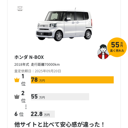
万
55
円
高く売れた
ホンダ N-BOX
2018年式 走行距離70000km
査定依頼日：2025年09月20日
1
78
万円
位
2
55
万円
位
…
位
6
22.8
万円
他サイトと比べて安心感が違った！