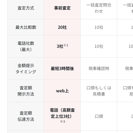
一括査定問合
一括
査定方式
事前査定
わせ
最大比較数
20社
10社
電話社数
※1
3社
10社
1
（最大）
金額提示
最短3時間後
現車確認時
現
タイミング
査定額
口頭もしくは
口頭
web上
開示方法
見積書
電話（高額査
査定額
定上位3社）
口頭
伝達方法
※3