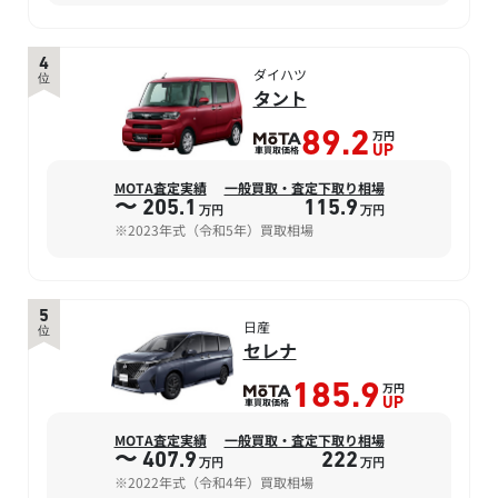
4
ダイハツ
位
タント
万円
89.2
車買取価格
UP
MOTA査定実績
一般買取・査定下取り相場
〜 205.1
115.9
万円
万円
※2023年式（令和5年）買取相場
5
日産
位
セレナ
万円
185.9
車買取価格
UP
MOTA査定実績
一般買取・査定下取り相場
〜 407.9
222
万円
万円
※2022年式（令和4年）買取相場