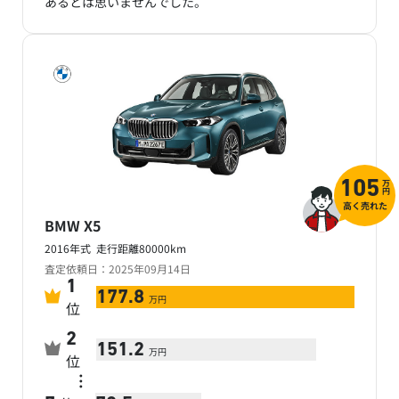
あるとは思いませんでした。
万
105
円
高く売れた
BMW X5
2016年式 走行距離80000km
査定依頼日：2025年09月14日
1
177.8
万円
位
2
151.2
万円
位
…