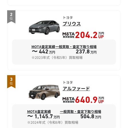
2
トヨタ
位
プリウス
万円
204.2
車買取価格
UP
MOTA査定実績
一般買取・査定下取り相場
〜 442
237.8
万円
万円
※2023年式（令和5年）買取相場
3
トヨタ
位
アルファード
万円
640.9
車買取価格
UP
MOTA査定実績
一般買取・査定下取り相場
〜 1,145.7
504.8
万円
万円
※2024年式（令和6年）買取相場