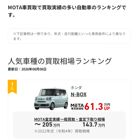
MOTA車買取で買取実績の多い自動車のランキングで
す。
※下記事例は一例であり、年式・走行距離といった車両条件により異なり
ます。
人気車種の買取相場ランキング
更新日：2026年08月06日
1
ホンダ
位
N-BOX
万円
61.3
車買取価格
UP
MOTA査定実績
一般買取・査定下取り相場
〜 205
143.7
万円
万円
※2022年式（令和4年）買取相場