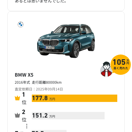
あるとは思いませんでした。
万
105
円
高く売れた
BMW X5
2016年式 走行距離80000km
査定依頼日：2025年09月14日
1
177.8
万円
位
2
151.2
万円
位
…