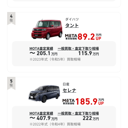
4
ダイハツ
位
タント
万円
89.2
車買取価格
UP
MOTA査定実績
一般買取・査定下取り相場
〜 205.1
115.9
万円
万円
※2023年式（令和5年）買取相場
5
日産
位
セレナ
万円
185.9
車買取価格
UP
MOTA査定実績
一般買取・査定下取り相場
〜 407.9
222
万円
万円
※2022年式（令和4年）買取相場