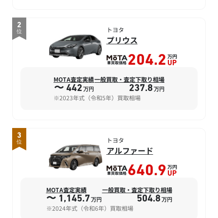
2
トヨタ
位
プリウス
万円
204.2
車買取価格
UP
MOTA査定実績
一般買取・査定下取り相場
〜 442
237.8
万円
万円
※2023年式（令和5年）買取相場
3
トヨタ
位
アルファード
万円
640.9
車買取価格
UP
MOTA査定実績
一般買取・査定下取り相場
〜 1,145.7
504.8
万円
万円
※2024年式（令和6年）買取相場