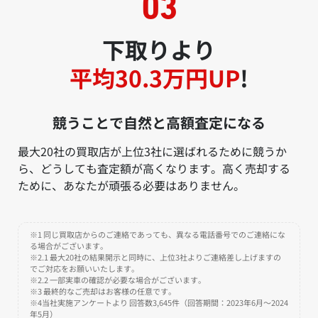
下取りより
平均30.3万円UP
!
競うことで自然と高額査定になる
最大20社の買取店が上位3社に選ばれるために競うか
ら、どうしても査定額が高くなります。高く売却する
ために、あなたが頑張る必要はありません。
※1 同じ買取店からのご連絡であっても、異なる電話番号でのご連絡にな
る場合がございます。
※2.1 最大20社の結果開示と同時に、上位3社よりご連絡差し上げますの
でご対応をお願いいたします。
※2.2 一部実車の確認が必要な場合がございます。
※3 最終的なご売却はお客様の任意です。
※4当社実施アンケートより 回答数3,645件（回答期間：2023年6月～2024
年5月）