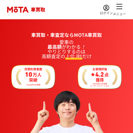
ログイン
メニュー
車買取・車査定ならMOTA車買取
愛車
の
最高額
が
わかる
！
やりとりするのは
高額査定の
上位
3
社
だけ