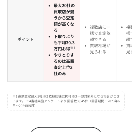
最大20社の
買取店が競
うから査定
額が高くな
複数店に一
複
る
括で査定依
括
下取りより
ポイント
頼できる
頼
も平均30.3
買取相場が
買
※4
万円お得
見られる
見
やりとりす
るのは高額
査定上位3
社のみ
※1 高額査定最大3社 ※2 依頼店舗選択可 ※3 一部対象外となる場合がござ
います。 ※4当社実施アンケートより 回答数3,645件（回答期間：2023年6
月～2024年5月）