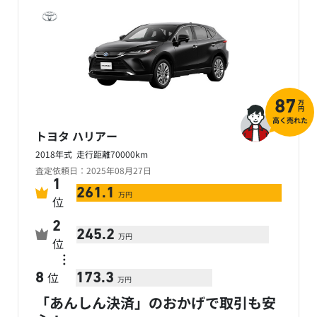
万
87
円
高く売れた
トヨタ ハリアー
2018年式 走行距離70000km
査定依頼日：2025年08月27日
1
261.1
万円
位
2
245.2
万円
位
…
位
8
173.3
万円
「あんしん決済」のおかげで取引も安