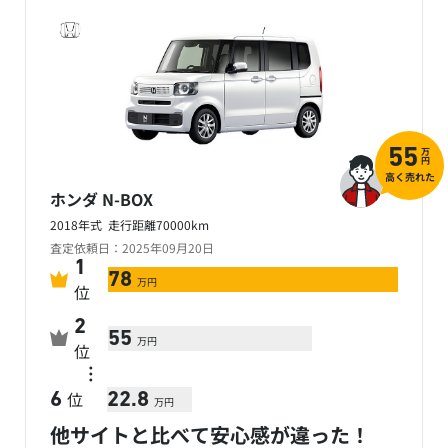
万
55
円
高く売れた
ホンダ N-BOX
2018年式 走行距離70000km
査定依頼日：2025年09月20日
1
78
万円
位
2
55
万円
位
…
位
6
22.8
万円
他サイトと比べて安心感が違った！