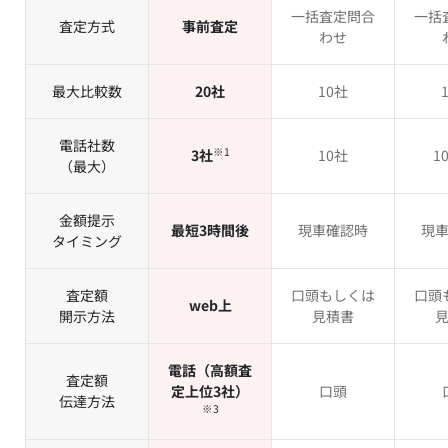
一括査定問合
一括
査定方式
事前査定
わせ
最大比較数
20社
10社
電話社数
※1
3社
10社
1
（最大）
金額提示
最短3時間後
現車確認時
現
タイミング
査定額
口頭もしくは
口頭
web上
開示方法
見積書
電話（高額査
査定額
定上位3社）
口頭
伝達方法
※3