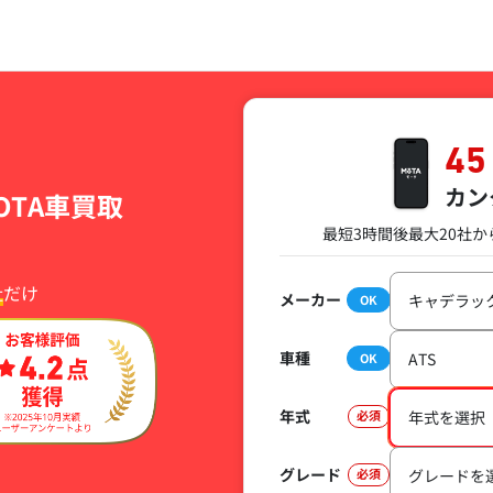
45
カン
OTA車買取
最短3時間後
最大20社か
社
だけ
メーカー
必須
キャデラッ
OK
車種
必須
ATS
OK
年式
必須
年式を選択
グレード
必須
グレードを