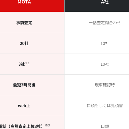
MOTA
A社
事前査定
一括査定問合わせ
20社
10社
※1
3社
10社
最短3時間後
現車確認時
web上
口頭もしくは
見積書
※3
電話（高額査定上位3社）
口頭