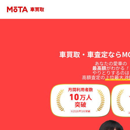
車買取・車査定ならM
あなたの
愛車
の
最高額
が
わかる
！
やりとりするのは
高額査定の
上位
最大
3