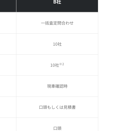
B社
一括査定問合わせ
10社
※2
10社
現車確認時
口頭もしくは
見積書
口頭