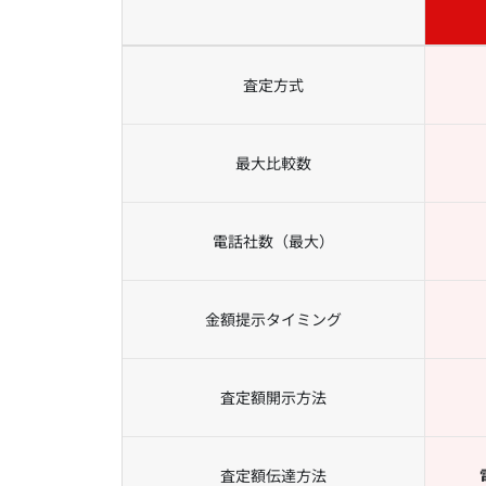
査定方式
最大比較数
電話社数
（最大）
金額提示
タイミング
査定額
開示方法
査定額
伝達方法