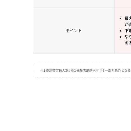
最
が
ポイント
下
や
の
※1 高額査定最大3社 ※2 依頼店舗選択可 ※3 一部対象外とな