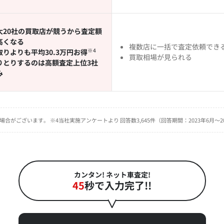
大20社の買取店が競うから査定額
高くなる
複数店に一括で査定依頼でき
※4
取りよりも平均30.3万円お得
買取相場が見られる
りとりするのは高額査定上位3社
み
る場合がございます。 ※4当社実施アンケートより 回答数3,645件（回答期間：2023年6月～2
カンタン! ネット車査定!
45
秒で入力完了!!