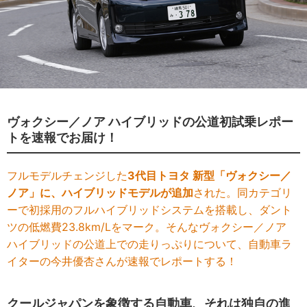
ヴォクシー／ノア ハイブリッドの公道初試乗レポー
トを速報でお届け！
フルモデルチェンジした
3代目トヨタ 新型「ヴォクシー／
ノア」に、ハイブリッドモデルが追加
された。同カテゴリ
ーで初採用のフルハイブリッドシステムを搭載し、ダント
ツの低燃費23.8km/Lをマーク。そんなヴォクシー／ノア
ハイブリッドの公道上での走りっぷりについて、自動車ラ
イターの今井優杏さんが速報でレポートする！
クールジャパンを象徴する自動車、それは独自の進