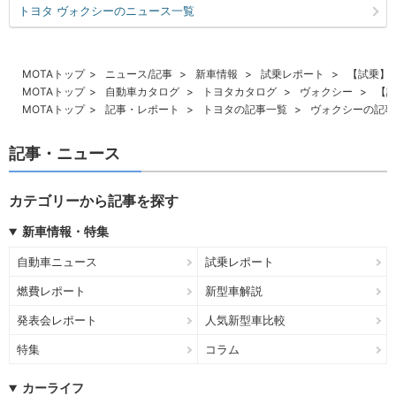
トヨタ ヴォクシーのニュース一覧
MOTAトップ
ニュース/記事
新車情報
試乗レポート
【試乗】ト
MOTAトップ
自動車カタログ
トヨタカタログ
ヴォクシー
【試
MOTAトップ
記事・レポート
トヨタの記事一覧
ヴォクシーの記事
記事・ニュース
カテゴリーから記事を探す
新車情報・特集
自動車ニュース
試乗レポート
燃費レポート
新型車解説
発表会レポート
人気新型車比較
特集
コラム
カーライフ