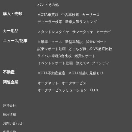
バン・その他
購入・売却
MOTA車買取
中古車検索
カーリース
ディーラー検索
新車人気ランキング
カー用品
スタッドレスタイヤ
サマータイヤ
カーナビ
ニュース/記事
自動車ニュース
新型車解説
試乗レポート
試乗レポート動画
どっちが買い!? VS徹底比較
ライバル車種3台比較
燃費レポート
イベントレポート動画
教えてMJブロンディ
不動産
MOTA不動産査定
MOTA引越し見積もり
関連企業
オークネット
オークサービス
オークサービスソリューション
FLEX
運営会社
採用情報
お問い合わせ