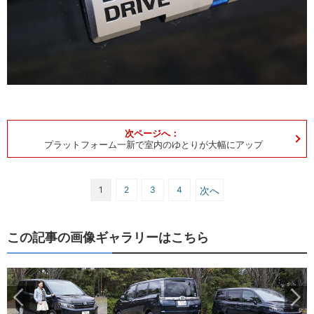
プラットフォーム一新で室内のゆとりが大幅にアップ
1
2
3
4
次へ
この記事の画像ギャラリーはこちら
ら