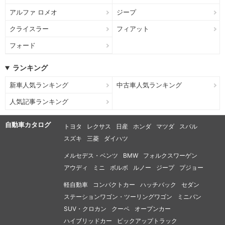
アルファ ロメオ
ジープ
クライスラー
フィアット
フォード
ランキング
新車人気ランキング
中古車人気ランキング
人気記事ランキング
自動車カタログ
トヨタ
レクサス
日産
ホンダ
マツダ
スバル
スズキ
三菱
ダイハツ
メルセデス・ベンツ
BMW
フォルクスワーゲン
アウディ
ミニ
ボルボ
ルノー
ジープ
プジョー
軽自動車
コンパクトカー
ハッチバック
セダン
ステーションワゴン・ツーリングワゴン
ミニバン
SUV・クロカン
クーペ
オープンカー
ハイブリッドカー
ピックアップトラック