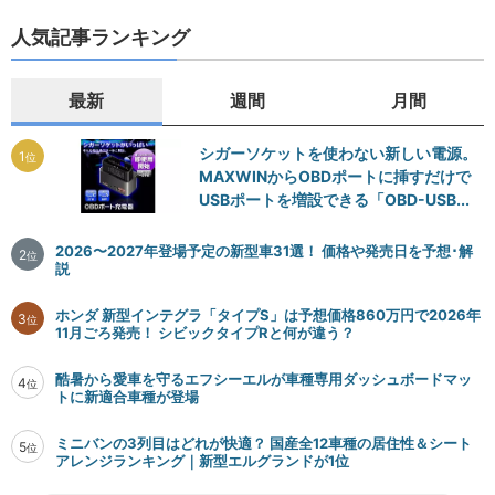
人気記事ランキング
最新
週間
月間
シガーソケットを使わない新しい電源。
1
位
MAXWINからOBDポートに挿すだけで
USBポートを増設できる「OBD-USB...
2026〜2027年登場予定の新型車31選！ 価格や発売日を予想･解
2
位
説
ホンダ 新型インテグラ「タイプS」は予想価格860万円で2026年
3
位
11月ごろ発売！ シビックタイプRと何が違う？
酷暑から愛車を守るエフシーエルが車種専用ダッシュボードマッ
4
位
トに新適合車種が登場
ミニバンの3列目はどれが快適？ 国産全12車種の居住性＆シート
5
位
アレンジランキング｜新型エルグランドが1位