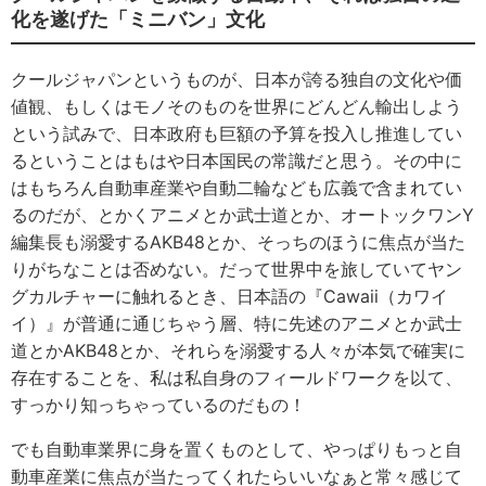
化を遂げた「ミニバン」文化
クールジャパンというものが、日本が誇る独自の文化や価
値観、もしくはモノそのものを世界にどんどん輸出しよう
という試みで、日本政府も巨額の予算を投入し推進してい
るということはもはや日本国民の常識だと思う。その中に
はもちろん自動車産業や自動二輪なども広義で含まれてい
るのだが、とかくアニメとか武士道とか、オートックワンY
編集長も溺愛するAKB48とか、そっちのほうに焦点が当た
りがちなことは否めない。だって世界中を旅していてヤン
グカルチャーに触れるとき、日本語の『Cawaii（カワイ
イ）』が普通に通じちゃう層、特に先述のアニメとか武士
道とかAKB48とか、それらを溺愛する人々が本気で確実に
存在することを、私は私自身のフィールドワークを以て、
すっかり知っちゃっているのだもの！
でも自動車業界に身を置くものとして、やっぱりもっと自
動車産業に焦点が当たってくれたらいいなぁと常々感じて