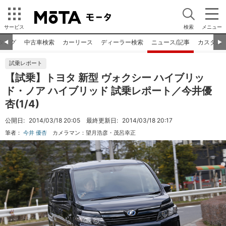
サービス
検索
メニュー
タログ
中古車検索
カーリース
ディーラー検索
ニュース/記事
カスタム
◀︎
▶︎
試乗レポート
【試乗】トヨタ 新型 ヴォクシー ハイブリッ
ド・ノア ハイブリッド 試乗レポート／今井優
杏(1/4)
公開日:
2014/03/18 20:05
最終更新日:
2014/03/18 20:17
筆者：
今井 優杏
カメラマン：
望月浩彦・茂呂幸正