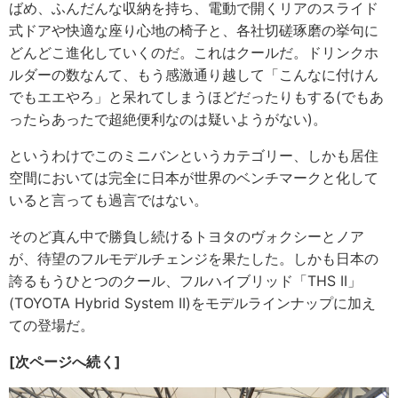
ばめ、ふんだんな収納を持ち、電動で開くリアのスライド
式ドアや快適な座り心地の椅子と、各社切磋琢磨の挙句に
どんどこ進化していくのだ。これはクールだ。ドリンクホ
ルダーの数なんて、もう感激通り越して「こんなに付けん
でもエエやろ」と呆れてしまうほどだったりもする(でもあ
ったらあったで超絶便利なのは疑いようがない)。
というわけでこのミニバンというカテゴリー、しかも居住
空間においては完全に日本が世界のベンチマークと化して
いると言っても過言ではない。
そのど真ん中で勝負し続けるトヨタのヴォクシーとノア
が、待望のフルモデルチェンジを果たした。しかも日本の
誇るもうひとつのクール、フルハイブリッド「THS II」
(TOYOTA Hybrid System II)をモデルラインナップに加え
ての登場だ。
[次ページへ続く]