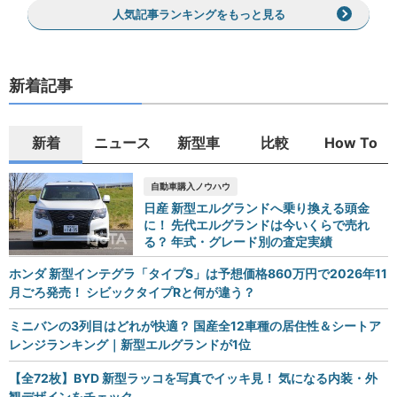
人気記事ランキングをもっと見る
新着記事
新着
ニュース
新型車
比較
How To
自動車購入ノウハウ
日産 新型エルグランドへ乗り換える頭金
に！ 先代エルグランドは今いくらで売れ
る？ 年式・グレード別の査定実績
ホンダ 新型インテグラ「タイプS」は予想価格860万円で2026年11
月ごろ発売！ シビックタイプRと何が違う？
ミニバンの3列目はどれが快適？ 国産全12車種の居住性＆シートア
レンジランキング｜新型エルグランドが1位
【全72枚】BYD 新型ラッコを写真でイッキ見！ 気になる内装・外
観デザインをチェック