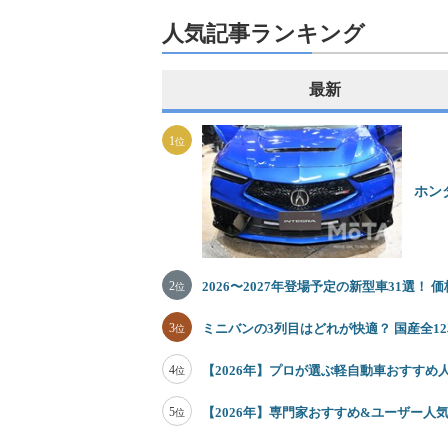
人気記事ランキング
最新
1
位
ホン
2
2026〜2027年登場予定の新型車31選！
位
3
ミニバンの3列目はどれが快適？ 国産全
位
4
【2026年】プロが選ぶ軽自動車おすすめ
位
5
【2026年】専門家おすすめ&ユーザー人気
位