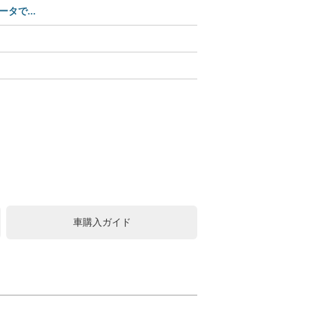
タで...
【Amazonセール中】パ
【Amazonセール】ユピ
この可愛さ、反則級!? 
中古車購入は値引きが常識
車購入ガイド