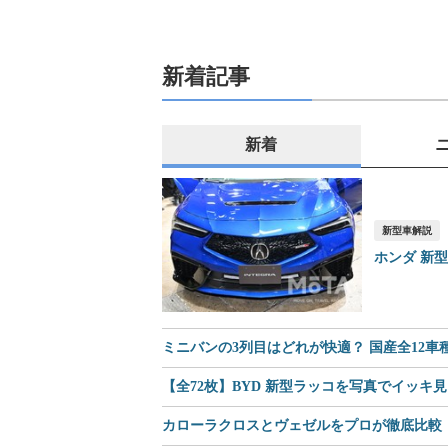
新着記事
新着
新型車解説
ホンダ 新
ミニバンの3列目はどれが快適？ 国産全12
【全72枚】BYD 新型ラッコを写真でイッキ
カローラクロスとヴェゼルをプロが徹底比較｜