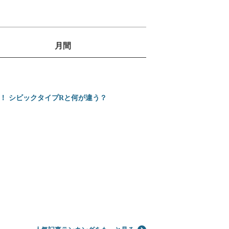
月間
1
位
売！ シビックタイプRと何が違う？
2
ミニバンの3列目は
位
3
ホンダ 新型インテグ
位
4
カローラクロスとヴ
位
5
【2026年】プロが
位