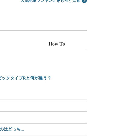
人気記事ランキングをもっと見る
How To
シビックタイプRと何が違う？
えっ、Amazonで買え
2025-2026 日本カ
どっち...
【35%OFF】2,70