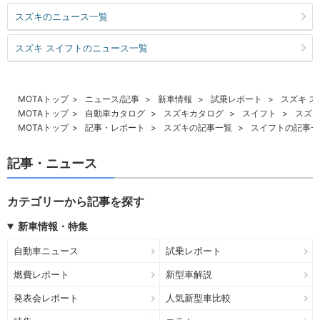
スズキのニュース一覧
スズキ スイフトのニュース一覧
MOTAトップ
ニュース/記事
新車情報
試乗レポート
スズキ ス
MOTAトップ
自動車カタログ
スズキカタログ
スイフト
スズキ
MOTAトップ
記事・レポート
スズキの記事一覧
スイフトの記事一
記事・ニュース
カテゴリーから記事を探す
新車情報・特集
自動車ニュース
試乗レポート
燃費レポート
新型車解説
発表会レポート
人気新型車比較