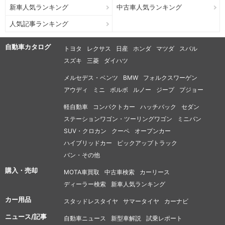
新車人気ランキング
中古車人気ランキング
人気記事ランキング
自動車カタログ
トヨタ
レクサス
日産
ホンダ
マツダ
スバル
スズキ
三菱
ダイハツ
メルセデス・ベンツ
BMW
フォルクスワーゲン
アウディ
ミニ
ボルボ
ルノー
ジープ
プジョー
軽自動車
コンパクトカー
ハッチバック
セダン
ステーションワゴン・ツーリングワゴン
ミニバン
SUV・クロカン
クーペ
オープンカー
ハイブリッドカー
ピックアップトラック
バン・その他
購入・売却
MOTA車買取
中古車検索
カーリース
ディーラー検索
新車人気ランキング
カー用品
スタッドレスタイヤ
サマータイヤ
カーナビ
ニュース/記事
自動車ニュース
新型車解説
試乗レポート