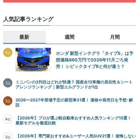
人気記事ランキング
最新
週間
月間
1
ホンダ 新型インテグラ「タイプS」は予
位
想価格860万円で2026年11月ごろ発
売！ シビックタイプRと何が違う？
ミニバンの3列目はどれが快適？ 国産全12車種の居住性＆シート
2
位
アレンジランキング｜新型エルグランドが1位
2026〜2027年登場予定の新型車31選！ 価格や発売日を予想･解
3
位
説
【2026年】プロが選ぶ軽自動車おすすめ人気ランキング15選！
4
位
最新モデルを徹底比較
【2026年】専門家おすすめ&ユーザー人気SUV21選！ 後悔しない
5
位