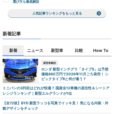
選び方も徹底解説
人気記事ランキングをもっと見る
新着記事
新着
ニュース
新型車
比較
How To
新型車解説
ホンダ 新型インテグラ「タイプS」は予想
価格860万円で2026年11月ごろ発売！ シ
ビックタイプRと何が違う？
ミニバンの3列目はどれが快適？ 国産全12車種の居住性＆シートア
レンジランキング｜新型エルグランドが1位
【全72枚】BYD 新型ラッコを写真でイッキ見！ 気になる内装・外
観デザインをチェック