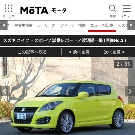
サービス
検索
メニュー
タログ
中古車検索
カーリース
ディーラー検索
ニュース/記事
カスタム
◀︎
▶︎
スズキ スイフト スポーツ 試乗レポート／渡辺陽一郎 (画像No.
2
)
この記事へ戻る
前の画像
次の画像
2
/
35