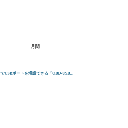
月間
1
位
2
2026〜2027年登
SBポートを増設できる「OBD-USB...
位
3
ホンダ 新型インテグ
位
4
【2026年】プロが
位
5
【2026年】専門家
位