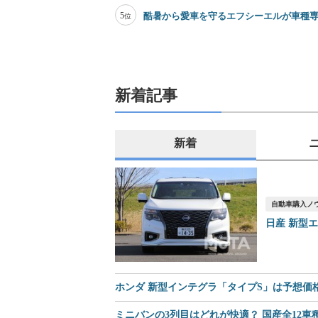
5
酷暑から愛車を守るエフシーエルが車種
位
新着記事
新着
自動車購入ノ
日産 新型
ホンダ 新型インテグラ「タイプS」は予想価格8
ミニバンの3列目はどれが快適？ 国産全12