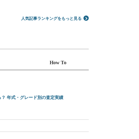
人気記事ランキングをもっと見る
How To
る？ 年式・グレード別の査定実績
えっ、Amazonで買え
2025-2026 日本カ