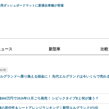
専用ダッシュボードマットに新適合車種が登場
ニュース
新型車
比較
ウハウ
エルグランドへ乗り換える頭金に！ 先代エルグランドは今いくらで売れ
60万円で2026年11月ごろ発売！ シビックタイプRと何が違う？
車種の居住性＆シートアレンジランキング｜新型エルグランドが1位