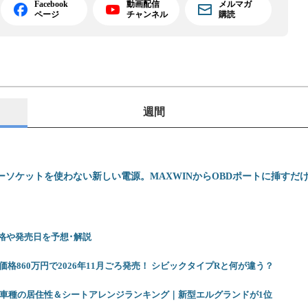
Facebook
動画配信
メルマガ
ページ
チャンネル
購読
週間
ーソケットを使わない新しい電源。MAXWINからOBDポートに挿すだけでU
 価格や発売日を予想･解説
格860万円で2026年11月ごろ発売！ シビックタイプRと何が違う？
12車種の居住性＆シートアレンジランキング｜新型エルグランドが1位