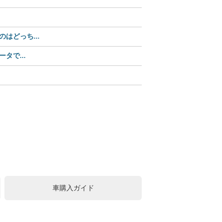
【35%OFF】2,70
どっち...
【Amazonセール中】パ
タで...
【Amazonセール】ユピ
この可愛さ、反則級!? 
中古車購入は値引きが常識
車購入ガイド