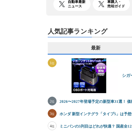
自動車最新
車購入・
ニュース
売却ガイド
人気記事ランキング
最新
1
位
シガ
2
2026〜2027年登場予定の新型車31選！
位
3
ホンダ 新型インテグラ「タイプS」は予想価
位
4
ミニバンの3列目はどれが快適？ 国産全
位