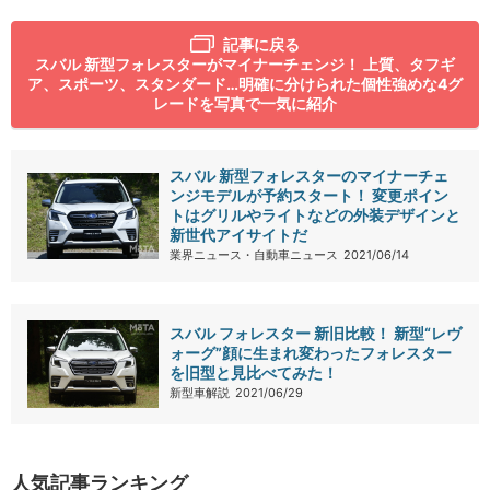
記事に戻る
スバル 新型フォレスターがマイナーチェンジ！ 上質、タフギ
ア、スポーツ、スタンダード…明確に分けられた個性強めな4グ
レードを写真で一気に紹介
スバル 新型フォレスターのマイナーチェ
ンジモデルが予約スタート！ 変更ポイン
トはグリルやライトなどの外装デザインと
新世代アイサイトだ
業界ニュース・自動車ニュース
2021/06/14
スバル フォレスター 新旧比較！ 新型“レヴ
ォーグ”顔に生まれ変わったフォレスター
を旧型と見比べてみた！
新型車解説
2021/06/29
人気記事ランキング