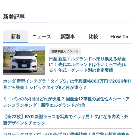
新着記事
新着
ニュース
新型車
比較
How To
自動車購入ノウハウ
日産 新型エルグランドへ乗り換える頭金
に！ 先代エルグランドは今いくらで売れ
る？ 年式・グレード別の査定実績
ホンダ 新型インテグラ「タイプS」は予想価格860万円で2026年11
月ごろ発売！ シビックタイプRと何が違う？
ミニバンの3列目はどれが快適？ 国産全12車種の居住性＆シートア
レンジランキング｜新型エルグランドが1位
【全72枚】BYD 新型ラッコを写真でイッキ見！ 気になる内装・外
観デザインをチェック
カローラクロスとヴェゼルをプロが徹底比較｜査定額が新車価格を