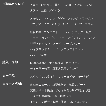
自動車カタログ
トヨタ
レクサス
日産
ホンダ
マツダ
スバル
スズキ
三菱
ダイハツ
メルセデス・ベンツ
BMW
フォルクスワーゲン
アウディ
ミニ
ボルボ
ルノー
ジープ
プジョー
軽自動車
コンパクトカー
ハッチバック
セダン
ステーションワゴン・ツーリングワゴン
ミニバン
SUV・クロカン
クーペ
オープンカー
ハイブリッドカー
ピックアップトラック
バン・その他
購入・売却
MOTA車買取
中古車検索
カーリース
ディーラー検索
新車人気ランキング
カー用品
スタッドレスタイヤ
サマータイヤ
カーナビ
ニュース/記事
自動車ニュース
新型車解説
試乗レポート
試乗レポート動画
どっちが買い!? VS徹底比較
ライバル車種3台比較
燃費レポート
イベントレポート動画
教えてMJブロンディ