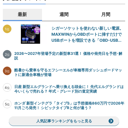
最新
週間
月間
シガーソケットを使わない新しい電源。
1
位
MAXWINからOBDポートに挿すだけで
USBポートを増設できる「OBD-USB...
2026〜2027年登場予定の新型車31選！ 価格や発売日を予想･解
2
位
説
酷暑から愛車を守るエフシーエルが車種専用ダッシュボードマッ
3
位
トに新適合車種が登場
日産 新型エルグランドへ乗り換える頭金に！ 先代エルグランドは
4
位
今いくらで売れる？ 年式・グレード別の査定実績
ホンダ 新型インテグラ「タイプS」は予想価格860万円で2026年
5
位
11月ごろ発売！ シビックタイプRと何が違う？
人気記事ランキングをもっと見る