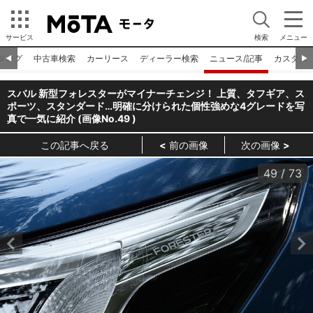
サービス
検索
メニュー
タログ
中古車検索
カーリース
ディーラー検索
ニュース/記事
カスタム
◀︎
▶︎
スバル 新型フォレスターがマイナーチェンジ！ 上質、タフギア、ス
ポーツ、スタンダード…明確に分けられた個性強めな4グレードを写
真で一気に紹介 (画像No.
49
)
この記事へ戻る
前の画像
次の画像
49
/
73