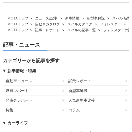
MOTAトップ
ニュース/記事
新車情報
新型車解説
スバル 新
MOTAトップ
自動車カタログ
スバルカタログ
フォレスター
MOTAトップ
記事・レポート
スバルの記事一覧
フォレスターの記
記事・ニュース
カテゴリーから記事を探す
新車情報・特集
自動車ニュース
試乗レポート
燃費レポート
新型車解説
発表会レポート
人気新型車比較
特集
コラム
カーライフ