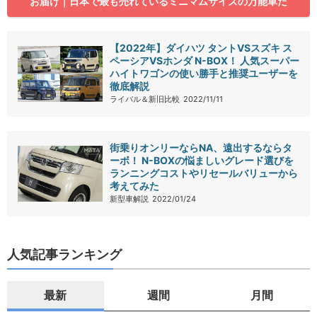
お届け｜日本で最も売れているミニマムサイズの万能車だ
【2022年】ダイハツ タントVSスズキ ス
ペーシアVSホンダ N-BOX！ 人気スーパー
ハイトワゴンの使い勝手と推奨ユーザーを
徹底解説
ライバル＆新旧比較
2022/11/11
街乗りオンリーならNA、遠出するならタ
ーボ！ N-BOXの悩ましいグレード選びを
ランニングコストやリセールバリューから
考えてみた
新型車解説
2022/01/24
人気記事ランキング
最新
週間
月間