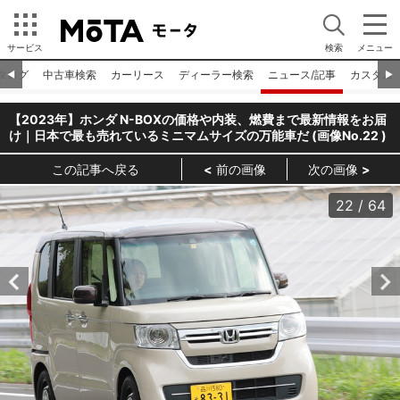
サービス
検索
メニュー
タログ
中古車検索
カーリース
ディーラー検索
ニュース/記事
カスタム
◀︎
▶︎
【2023年】ホンダ N-BOXの価格や内装、燃費まで最新情報をお届
け｜日本で最も売れているミニマムサイズの万能車だ (画像No.
22
)
この記事へ戻る
前の画像
次の画像
22
/
64