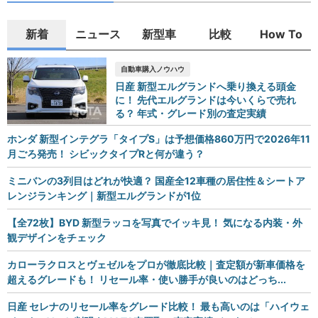
新着
ニュース
新型車
比較
How To
自動車購入ノウハウ
日産 新型エルグランドへ乗り換える頭金
に！ 先代エルグランドは今いくらで売れ
る？ 年式・グレード別の査定実績
ホンダ 新型インテグラ「タイプS」は予想価格860万円で2026年11
月ごろ発売！ シビックタイプRと何が違う？
ミニバンの3列目はどれが快適？ 国産全12車種の居住性＆シートア
レンジランキング｜新型エルグランドが1位
【全72枚】BYD 新型ラッコを写真でイッキ見！ 気になる内装・外
観デザインをチェック
カローラクロスとヴェゼルをプロが徹底比較｜査定額が新車価格を
超えるグレードも！ リセール率・使い勝手が良いのはどっち...
日産 セレナのリセール率をグレード比較！ 最も高いのは「ハイウェ