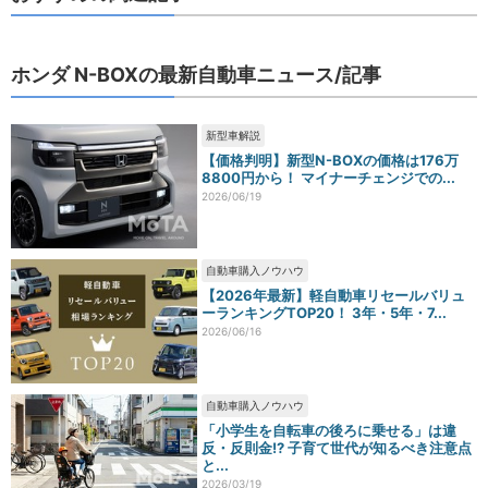
ホンダ N-BOXの最新自動車ニュース/記事
新型車解説
【価格判明】新型N-BOXの価格は176万
8800円から！ マイナーチェンジでの...
2026/06/19
自動車購入ノウハウ
【2026年最新】軽自動車リセールバリュ
ーランキングTOP20！ 3年・5年・7...
2026/06/16
自動車購入ノウハウ
「小学生を自転車の後ろに乗せる」は違
反・反則金!? 子育て世代が知るべき注意点
と...
2026/03/19