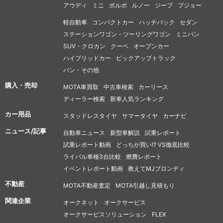
アウディ
ミニ
ボルボ
ルノー
ジープ
プジョー
軽自動車
コンパクトカー
ハッチバック
セダン
ステーションワゴン・ツーリングワゴン
ミニバン
SUV・クロカン
クーペ
オープンカー
ハイブリッドカー
ピックアップトラック
バン・その他
購入・売却
MOTA車買取
中古車検索
カーリース
ディーラー検索
新車人気ランキング
カー用品
スタッドレスタイヤ
サマータイヤ
カーナビ
ニュース/記事
自動車ニュース
新型車解説
試乗レポート
試乗レポート動画
どっちが買い!? VS徹底比較
ライバル車種3台比較
燃費レポート
イベントレポート動画
教えてMJブロンディ
不動産
MOTA不動産査定
MOTA引越し見積もり
関連企業
オークネット
オークサービス
オークサービスソリューション
FLEX