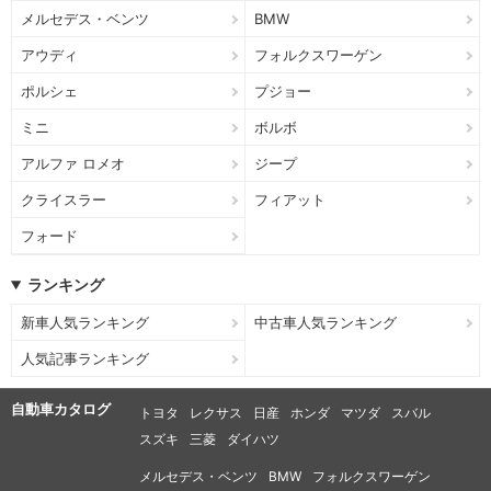
メルセデス・ベンツ
BMW
アウディ
フォルクスワーゲン
ポルシェ
プジョー
ミニ
ボルボ
アルファ ロメオ
ジープ
クライスラー
フィアット
フォード
ランキング
新車人気ランキング
中古車人気ランキング
人気記事ランキング
自動車カタログ
トヨタ
レクサス
日産
ホンダ
マツダ
スバル
スズキ
三菱
ダイハツ
メルセデス・ベンツ
BMW
フォルクスワーゲン