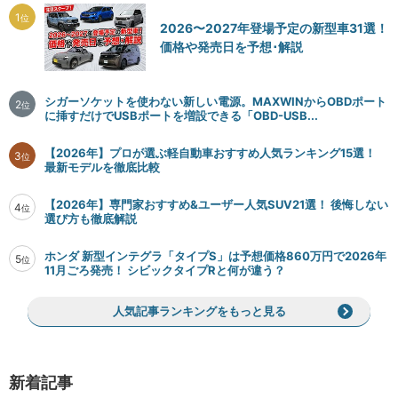
1
位
2026〜2027年登場予定の新型車31選！
価格や発売日を予想･解説
シガーソケットを使わない新しい電源。MAXWINからOBDポート
2
位
に挿すだけでUSBポートを増設できる「OBD-USB...
【2026年】プロが選ぶ軽自動車おすすめ人気ランキング15選！
3
位
最新モデルを徹底比較
【2026年】専門家おすすめ&ユーザー人気SUV21選！ 後悔しない
4
位
選び方も徹底解説
ホンダ 新型インテグラ「タイプS」は予想価格860万円で2026年
5
位
11月ごろ発売！ シビックタイプRと何が違う？
人気記事ランキングをもっと見る
新着記事