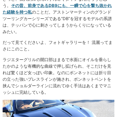
う。
その昔、前身であるDB9にも、一瞬で心を撃ち抜かれ
た経験を持つ私
のことだ。アストンマーティンのグランド
ツーリングカーシリーズである“DB”を冠するモデルの系譜
は、テッパンで心に刺さってしまうからくりになっている
みたい。
だって見てくださいよ、フォトギャラリーを！ 流麗ってま
さにこのこと。
ラジエターグリルの開口部はまるで水面にオイルを垂らし
たかのような有機的な曲線で押し拡げられ、そこだけを見
れば驚くほど女っぽい印象。なのにボンネットには折り目
の立った強いプレスラインが施され、ボンネットベントを
挟んでショルダーラインに流れてゆく手法はあくまでマニ
ッシュに完結している。