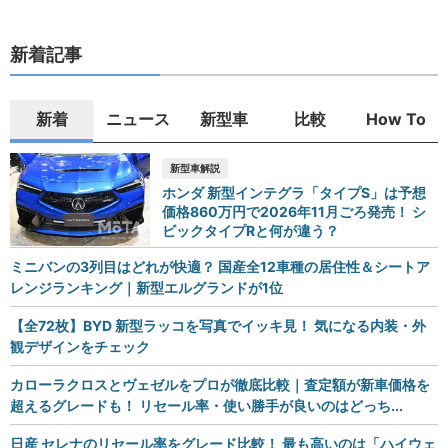
新着記事
新着
ニュース
新型車
比較
How To
新型車解説
ホンダ 新型インテグラ「タイプS」は予想
価格860万円で2026年11月ごろ発売！ シ
ビックタイプRと何が違う？
ミニバンの3列目はどれが快適？ 国産全12車種の居住性＆シートア
レンジランキング｜新型エルグランドが1位
【全72枚】BYD 新型ラッコを写真でイッキ見！ 気になる内装・外
観デザインをチェック
カローラクロスとヴェゼルをプロが徹底比較｜査定額が新車価格を
超えるグレードも！ リセール率・使い勝手が良いのはどっち...
日産 セレナのリセール率をグレード比較！ 最も高いのは「ハイウェ