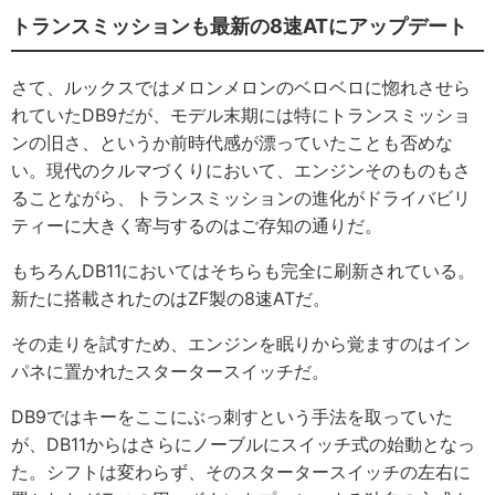
トランスミッションも最新の8速ATにアップデート
さて、ルックスではメロンメロンのベロベロに惚れさせら
れていたDB9だが、モデル末期には特にトランスミッショ
ンの旧さ、というか前時代感が漂っていたことも否めな
い。現代のクルマづくりにおいて、エンジンそのものもさ
ることながら、トランスミッションの進化がドライバビリ
ティーに大きく寄与するのはご存知の通りだ。
もちろんDB11においてはそちらも完全に刷新されている。
新たに搭載されたのはZF製の8速ATだ。
その走りを試すため、エンジンを眠りから覚ますのはイン
パネに置かれたスタータースイッチだ。
DB9ではキーをここにぶっ刺すという手法を取っていた
が、DB11からはさらにノーブルにスイッチ式の始動となっ
た。シフトは変わらず、そのスタータースイッチの左右に