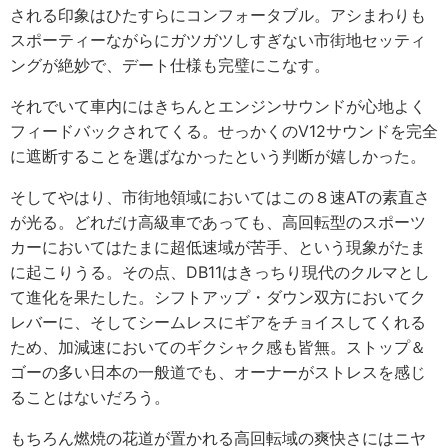
される印象はひたすらにコンフォータブル。アシまわりも
スポーティーながらにガツガツしすぎない市街地セッティ
ングが絶妙で、デート仕様も完璧にこなす。
それでいて車内にはきちんとエンジンサウンドが心地よく
フィードバックされてくる。せっかくのV12サウンドを完全
に遮断することを選ばなかったという判断が嬉しかった。
そしてやはり、市街地領域においてはこの８速ATの素直さ
が光る。どれだけ高級車であっても、高回転型のスポーツ
カーにおいてはたまに超低速域が苦手、という現象がたま
に起こりうる。その点、DB11はきっちり現代のクルマとし
て進化を果たした。シフトアップ・ダウン双方においてク
レバーに、そしてシームレスにギアをチョイスしてくれる
ため、加減速においてのギクシャク感も皆無。ストップ＆
ゴーの多い日本の一般道でも、オーナーがストレスを感じ
ることはないだろう。
もちろん燃焼の花道が置かれる高回転域の爽快さにはニヤ