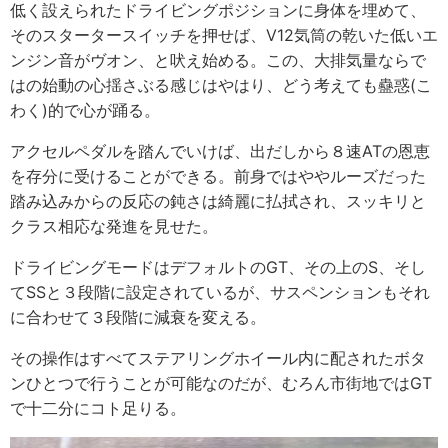
低く設えられたドライビングポジションに身体を埋めて、
そのスタータースイッチを押せば、V12気筒の乾いた低いエ
ンジン音がヴオン、と吠え始める。この、大排気量ならで
はの始動の心揺さぶる感じはやはり、どう考えても蠱惑(こ
わく)的で心が踊る。
アクセルペダルを踏んでいけば、出だしから８速ATの恩恵
を存分に受けることができる。前身ではややルーズだった
踏み込みからの反応の鈍さは綺麗に払拭され、スッキリと
クラス相応な発進を見せた。
ドライビングモードはデフォルトのGT、その上のS、そし
てSSと３段階に設定されているが、サスペンションもそれ
に合わせて３段階に減衰を変える。
その操作はすべてステアリングホイール内に配されたボタ
ンひとつで行うことが可能なのだが、むろん市街地ではGT
で十二分にコト足りる。