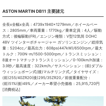
ASTON MARTIN DB11 主要諸元
全長x全幅x全高：4739x1940x1279mm／ホイールベー
ス：2805mm／車両重量：1770kg／乗車定員：4人／駆動
方式：後輪駆動(FR)／エンジン種類：V型12気筒 DOHC
48V ツインターボチャージャー ガソリンエンジン／総排気
量：5204cc／最高出力：608ps(447kW)/6500rpm／最大
トルク：700N･m/1500-5000rpm／トランスミッション：
8速オートマチックトランスミッション／0-100km/h加速：
3.9秒／最高速度：322km/h／サスペンション：(前)ダブル
ウィッシュボーン式(後)マルチリンク式／タイヤサイズ：
(前)255/40ZR20(後)295/35ZR20／前後重量配分：
(前)51%(後)49%／メーカー希望小売価格：25,915,720円
[消費税込]