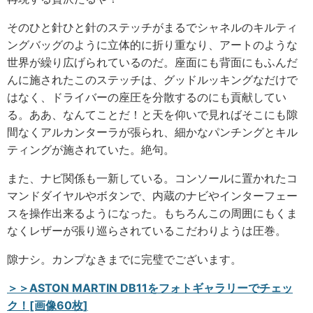
そのひと針ひと針のステッチがまるでシャネルのキルティ
ングバッグのように立体的に折り重なり、アートのような
世界が繰り広げられているのだ。座面にも背面にもふんだ
んに施されたこのステッチは、グッドルッキングなだけで
はなく、ドライバーの座圧を分散するのにも貢献してい
る。ああ、なんてことだ！と天を仰いで見ればそこにも隙
間なくアルカンターラが張られ、細かなパンチングとキル
ティングが施されていた。絶句。
また、ナビ関係も一新している。コンソールに置かれたコ
マンドダイヤルやボタンで、内蔵のナビやインターフェー
スを操作出来るようになった。もちろんこの周囲にもくま
なくレザーが張り巡らされているこだわりようは圧巻。
隙ナシ。カンプなきまでに完璧でございます。
＞＞ASTON MARTIN DB11をフォトギャラリーでチェッ
ク！[画像60枚]