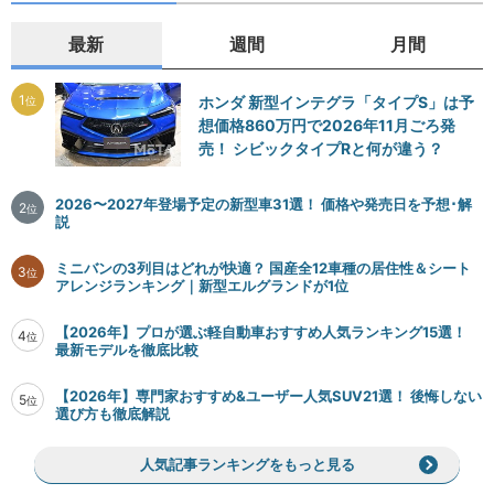
最新
週間
月間
1
ホンダ 新型インテグラ「タイプS」は予
位
想価格860万円で2026年11月ごろ発
売！ シビックタイプRと何が違う？
2026〜2027年登場予定の新型車31選！ 価格や発売日を予想･解
2
位
説
ミニバンの3列目はどれが快適？ 国産全12車種の居住性＆シート
3
位
アレンジランキング｜新型エルグランドが1位
【2026年】プロが選ぶ軽自動車おすすめ人気ランキング15選！
4
位
最新モデルを徹底比較
【2026年】専門家おすすめ&ユーザー人気SUV21選！ 後悔しない
5
位
選び方も徹底解説
人気記事ランキングをもっと見る