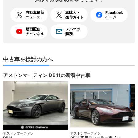
自動車最新
車購入・
Facebook
ニュース
売却ガイド
ページ
動画配信
メルマガ
チャンネル
購読
中古車を検討の方へ
アストンマーティン DB11の新着中古車
アストンマーティン
アストンマーティン