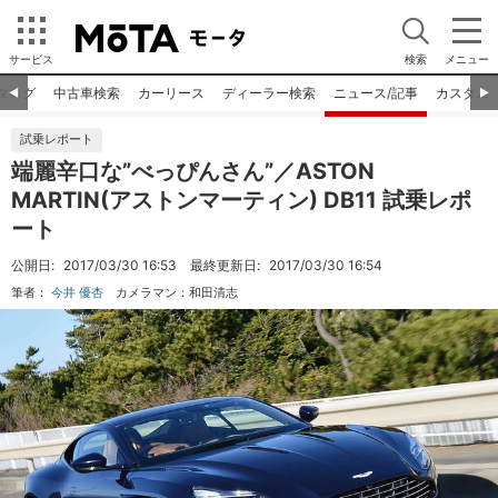
サービス
検索
メニュー
タログ
中古車検索
カーリース
ディーラー検索
ニュース/記事
カスタム
◀︎
▶︎
試乗レポート
端麗辛口な”べっぴんさん”／ASTON
MARTIN(アストンマーティン) DB11 試乗レポ
ート
公開日:
2017/03/30 16:53
最終更新日:
2017/03/30 16:54
筆者：
今井 優杏
カメラマン：
和田清志