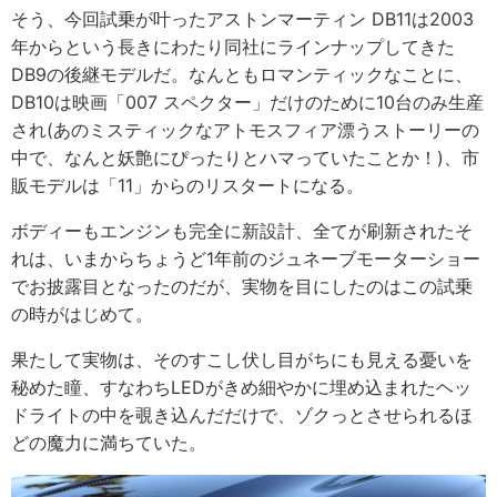
そう、今回試乗が叶ったアストンマーティン DB11は2003
年からという長きにわたり同社にラインナップしてきた
DB9の後継モデルだ。なんともロマンティックなことに、
DB10は映画「007 スペクター」だけのために10台のみ生産
され(あのミスティックなアトモスフィア漂うストーリーの
中で、なんと妖艶にぴったりとハマっていたことか！)、市
販モデルは「11」からのリスタートになる。
ボディーもエンジンも完全に新設計、全てが刷新されたそ
れは、いまからちょうど1年前のジュネーブモーターショー
でお披露目となったのだが、実物を目にしたのはこの試乗
の時がはじめて。
果たして実物は、そのすこし伏し目がちにも見える憂いを
秘めた瞳、すなわちLEDがきめ細やかに埋め込まれたヘッ
ドライトの中を覗き込んだだけで、ゾクっとさせられるほ
どの魔力に満ちていた。