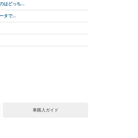
どっち...
【35%OFF】2,70
タで...
【Amazonセール中】パ
【Amazonセール】ユピ
この可愛さ、反則級!? 
中古車購入は値引きが常識
車購入ガイド