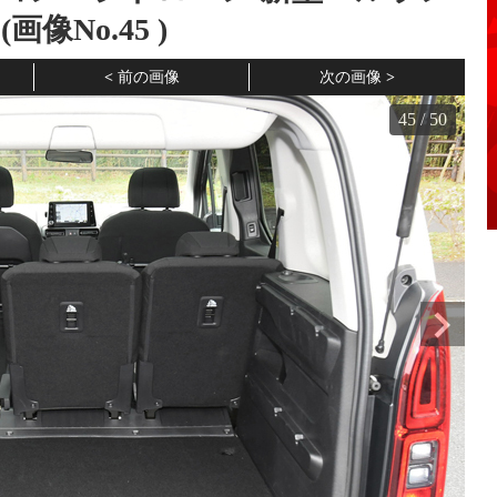
画像No.
45
)
前の画像
次の画像
45
/
50