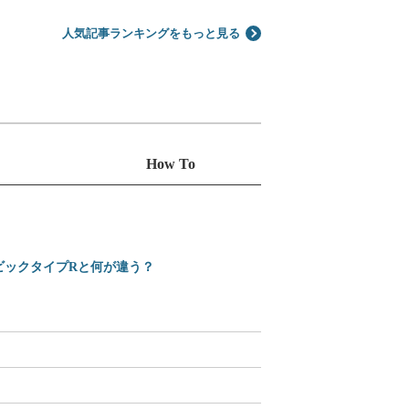
人気記事ランキングをもっと見る
How To
シビックタイプRと何が違う？
えっ、Amazonで買え
2025-2026 日本カ