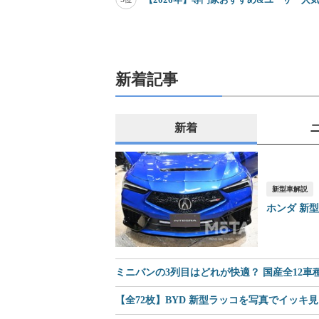
新着記事
新着
新型車解説
ホンダ 新
ミニバンの3列目はどれが快適？ 国産全12
【全72枚】BYD 新型ラッコを写真でイッキ