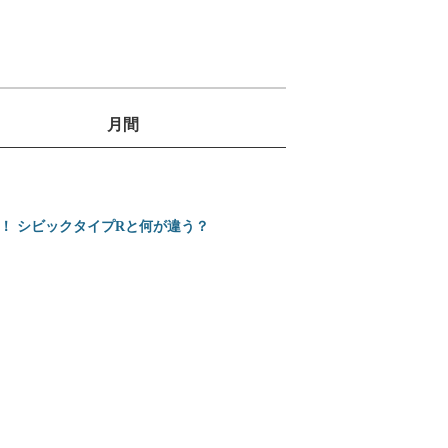
月間
1
位
2
ミニバンの3列目は
位
売！ シビックタイプRと何が違う？
3
ホンダ 新型インテグ
位
4
カローラクロスとヴ
位
5
【2026年】プロが
位