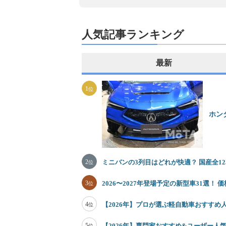
人気記事ランキング
最新
1
位
ホン
2
ミニバンの3列目はどれが快適？ 国産全
位
3
2026〜2027年登場予定の新型車31選！
位
4
【2026年】プロが選ぶ軽自動車おすすめ
位
5
【2026年】専門家おすすめ&ユーザー人気
位