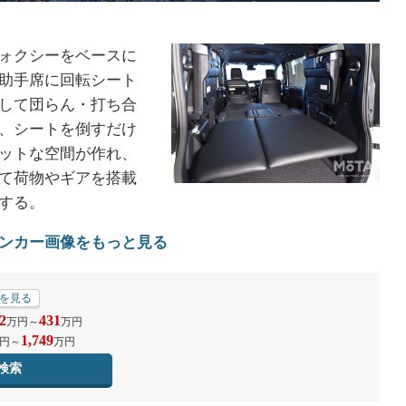
ォクシーをベースに
助手席に回転シート
して団らん・打ち合
、シートを倒すだけ
ットな空間が作れ、
て荷物やギアを搭載
する。
ンカー画像をもっと見る
を見る
2
431
万円
～
万円
1,749
円
～
万円
検索