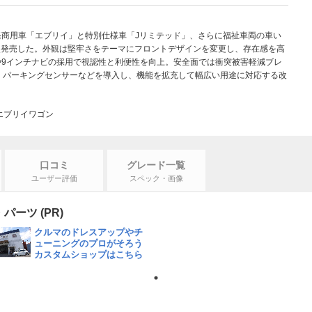
商用車「エブリイ」と特別仕様車「Jリミテッド」、さらに福祉車両の車い
順次発売した。外観は堅牢さをテーマにフロントデザインを変更し、存在感を高
9インチナビの採用で視認性と利便性を向上。安全面では衝突被害軽減ブレ
、パーキングセンサーなどを導入し、機能を拡充して幅広い用途に対応する改
エブリイワゴン
口コミ
グレード一覧
ユーザー評価
スペック・画像
ーツ (PR)
クルマのドレスアップやチ
ューニングのプロがそろう
カスタムショップはこちら