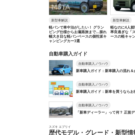
新型車解説
新型車解説
軽バンで車中泊がしたい！ グラン
軽なのに4人就
ピング仕様からお遍路旅まで…振れ
率良過ぎな「ス
幅大き目な軽バンベースの個性派キ
ースの軽キャン
ャンピングカー3選
自動車購入ガイド
自動車購入ノウハウ
新車購入ガイド：新車購入の流れ＆
自動車購入ノウハウ
新車購入ガイド：新車を買うならお得に
自動車購入ノウハウ
「新車ディーラー」って何？ 正規ディ
スズキ エブリイ
歴代モデル・グレード・新型情