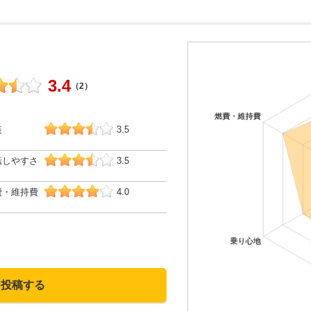
3.4
（2）
装
3.5
転しやすさ
3.5
費・維持費
4.0
を投稿する