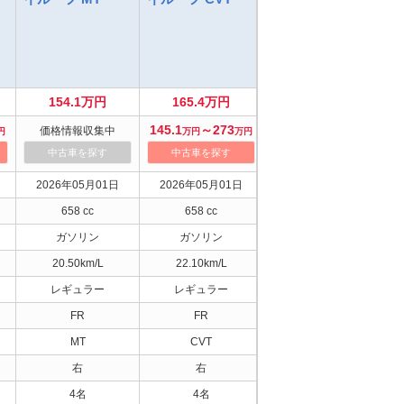
MT
C
154.1万円
165.4万円
167.3万円
145.1
～273
150
～151.9
1
価格情報収集中
円
万円
万円
万円
万円
中古車を探す
中古車を探す
中古車を探す
2026年05月01日
2026年05月01日
2026年05月01日
658 cc
658 cc
658 cc
ガソリン
ガソリン
ガソリン
20.50km/L
22.10km/L
20.00km/L
レギュラー
レギュラー
レギュラー
FR
FR
4WD
MT
CVT
MT
右
右
右
4名
4名
4名