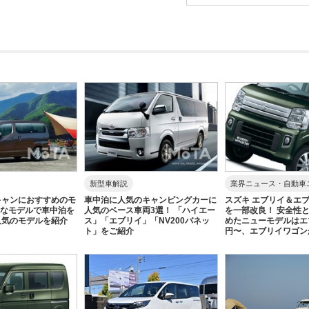
新型車解説
業界ニュース・自動車
キャンにおすすめのモ
車中泊に人気のキャンピングカーに
スズキ エブリイ＆エ
近なモデルで車中泊を
人気のベース車両3選！ 「ハイエー
を一部改良！ 安全性
人気のモデルを紹介
ス」「エブリイ」「NV200バネッ
めたニューモデルはエ
ト」をご紹介
円〜、エブリイワゴン