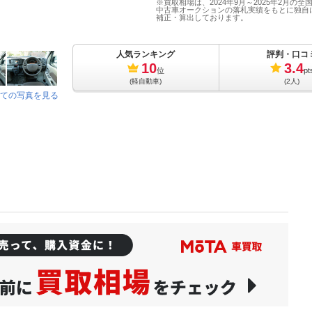
※買取相場は、2024年9月～2025年2月の全
中古車オークションの落札実績をもとに独自
補正・算出しております。
人気ランキング
評判・口コ
10
3.4
位
pt
(軽自動車)
(2人)
ての写真を見る