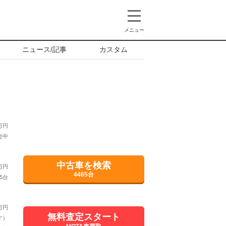
メニュー
ニュース/記事
カスタム
万円
売中
中古車を検索
万円
4465台
5台
万円
無料査定スタート
す）