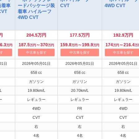
装着車
ードパッケージ装
CVT
4WD CVT
VT
着車 ハイルーフ
4WD CVT
円
204.5万円
177.5万円
192.9万円
6.3
187.5
～370
159.8
～199.9
174
～216.4
万円
万円
万円
万円
万円
万円
万
す
中古車を探す
中古車を探す
中古車を探す
01日
2026年05月01日
2026年05月01日
2026年05月01日
658 cc
658 cc
658 cc
ン
ガソリン
ガソリン
ガソリン
L
19.80km/L
20.70km/L
19.80km/L
ー
レギュラー
レギュラー
レギュラー
4WD
FR
4WD
CVT
CVT
CVT
右
右
右
4名
4名
4名