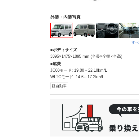
外装・内装写真
すべ
ボディサイズ
3395×1475×1895 mm (全長×全幅×全高)
燃費
JC08モード:
19.80～22.10km/L
WLTCモード:
14.6～17.2km/L
軽自動車