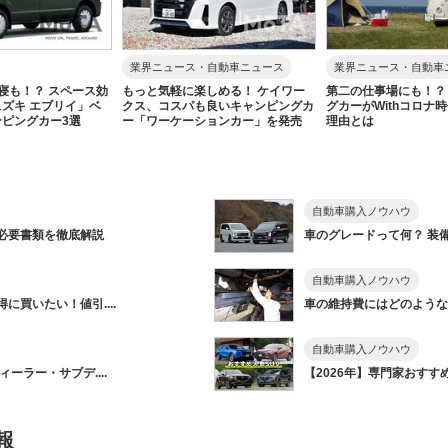
業界ニュース・自動車ニュース
業界ニュース・自動車
寝も！？ スペース効
もっと気軽に楽しめる！ ケイワー
第二の仕事場にも！？
ズキ エブリイ」ベ
クス、コスパも良いキャンピングカ
グカーがWithコロナ
ピングカー3選
ー「ワーケーションカー」を発売
理由とは
自動車購入ノウハウ
必要書類を徹底解説
車のグレードって何？ 装備
自動車購入ノウハウ
買いたい！値引....
車の維持費にはどのようなも
自動車購入ノウハウ
ーラー・サブデ....
【2026年】専門家おすすめ&
報