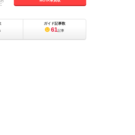
MOTA車買取
国の
に
ミ
ガイド記事数
61
s
記事