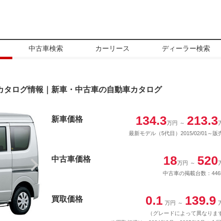
中古車検索
カーリース
ディーラー検索
カタログ情報｜新車・中古車の自動車カタログ
134.3
213.3
新車価格
万円
～
最新モデル（5代目）2015/02/01～販
18
520
中古車価格
万円
～
中古車の掲載台数：446
0.1
139.9
買取価格
万円
～
（グレードによって異なりま