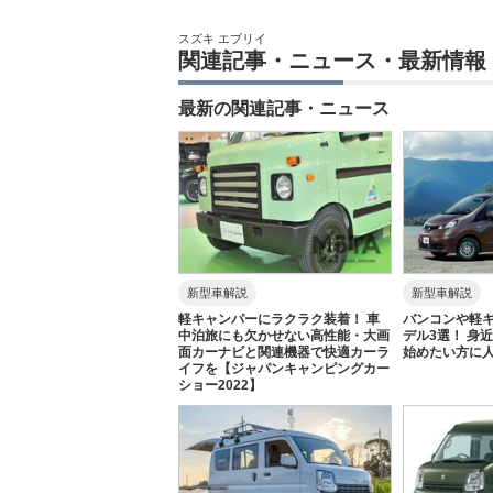
スズキ エブリイ
関連記事・ニュース・最新情報
最新の関連記事・ニュース
新型車解説
新型車解説
軽キャンパーにラクラク装着！ 車
バンコンや軽
中泊旅にも欠かせない高性能・大画
デル3選！ 身
面カーナビと関連機器で快適カーラ
始めたい方に
イフを【ジャパンキャンピングカー
ショー2022】