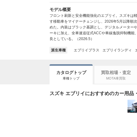
モデル概要
フロント刷新と安全機能強化のエブリイ。スズキは軽
す移動車をマイナーチェンジし、2026年5月以降
めた。内装はブラック基調とし、デジタルメーターや
ーキに加え、全車速追従式ACCや車線逸脱抑制機能
良としている。（2026.5）
派生車種
エブリイプラス
エブリイランディ
カタログトップ
買取相場・査定
車種トップ
MOTA車買取
スズキ エブリイにおすすめのカー用品・パ