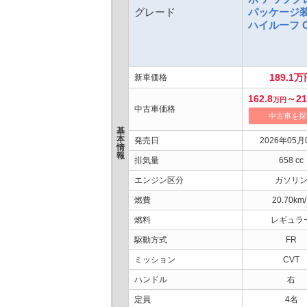
グレード
パッケージ
ハイルーフ C
189.1万
新車価格
162.8
～21
万円
中古車価格
中古車を探
基
本
発売日
2026年05月
情
報
排気量
658 cc
エンジン区分
ガソリ
燃費
20.70km/
燃料
レギュラ
駆動方式
FR
ミッション
CVT
ハンドル
右
定員
4名