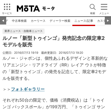
サービス
検索
メニュー
タログ
中古車検索
カーリース
ディーラー検索
ニュース/記事
カスタム
◀︎
▶︎
業界ニュース・自動車ニュース
ルノー「新型トゥインゴ」発売記念の限定車2
モデルを販売
公開日:
2016/07/13 19:19
最終更新日:
2016/07/13 19:20
ルノー・ジャポンは、個性あふれるデザインと革新的な
リアエンジン・リアドライブ（RR）レイア ウトが特徴
の「新型トゥインゴ」の発売を記念して、限定車2モデ
ルを販売する。
＞＞
フォトギャラリー
それぞれ50台の限定で、価格（消費税込）は「トゥイ
ンゴ パックスポール」が199万円、「トゥインゴ サン