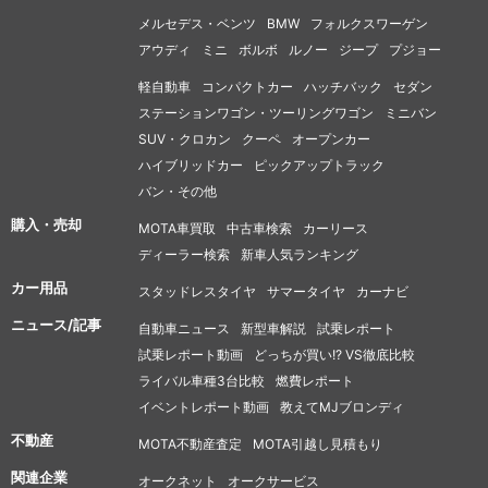
メルセデス・ベンツ
BMW
フォルクスワーゲン
アウディ
ミニ
ボルボ
ルノー
ジープ
プジョー
軽自動車
コンパクトカー
ハッチバック
セダン
ステーションワゴン・ツーリングワゴン
ミニバン
SUV・クロカン
クーペ
オープンカー
ハイブリッドカー
ピックアップトラック
バン・その他
購入・売却
MOTA車買取
中古車検索
カーリース
ディーラー検索
新車人気ランキング
カー用品
スタッドレスタイヤ
サマータイヤ
カーナビ
ニュース/記事
自動車ニュース
新型車解説
試乗レポート
試乗レポート動画
どっちが買い!? VS徹底比較
ライバル車種3台比較
燃費レポート
イベントレポート動画
教えてMJブロンディ
不動産
MOTA不動産査定
MOTA引越し見積もり
関連企業
オークネット
オークサービス