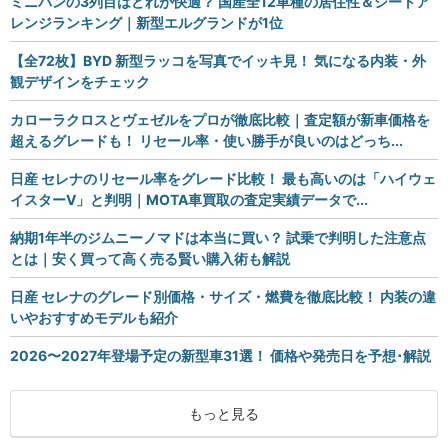
ミニバンの3列目はどれが快適？ 国産全12車種の居住性＆シートア
レンジランキング｜新型エルグランドが1位
【全72枚】BYD 新型ラッコを写真でイッキ見！ 気になる内装・外
観デザインをチェック
カローラクロスとヴェゼルをプロが徹底比較｜査定額が新車価格を
超えるグレードも！ リセール率・使い勝手が良いのはどっち...
日産 セレナのリセール率をグレード比較！ 最も高いのは「ハイウェ
イスターV」と判明｜MOTA車買取の査定実績データで...
納期1年半のジムニーノマドは本当に買い？ 試乗で判明した注意点
とは｜安く買って高く売る賢い購入術も解説
日産 セレナのグレード別価格・サイズ・燃費を徹底比較！ 内装の違
いやおすすめモデルも紹介
2026〜2027年登場予定の新型車31選！ 価格や発売日を予想･解説
もっと見る