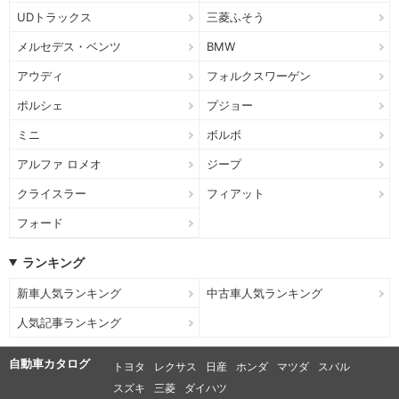
UDトラックス
三菱ふそう
メルセデス・ベンツ
BMW
アウディ
フォルクスワーゲン
ポルシェ
プジョー
ミニ
ボルボ
アルファ ロメオ
ジープ
クライスラー
フィアット
フォード
ランキング
新車人気ランキング
中古車人気ランキング
人気記事ランキング
自動車カタログ
トヨタ
レクサス
日産
ホンダ
マツダ
スバル
スズキ
三菱
ダイハツ