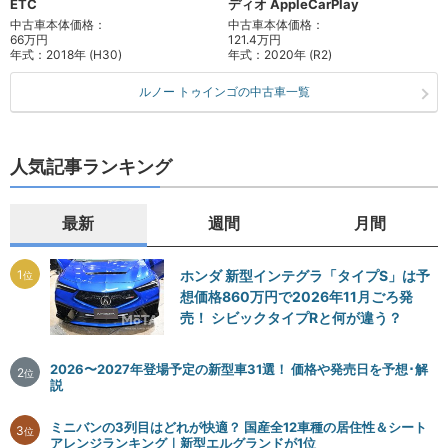
ETC
ディオ AppleCarPlay
中古車本体価格：
中古車本体価格：
66万円
121.4万円
年式：
2018年 (H30)
年式：
2020年 (R2)
ルノー トゥインゴの中古車一覧
人気記事ランキング
最新
週間
月間
1
ホンダ 新型インテグラ「タイプS」は予
位
想価格860万円で2026年11月ごろ発
売！ シビックタイプRと何が違う？
2026〜2027年登場予定の新型車31選！ 価格や発売日を予想･解
2
位
説
ミニバンの3列目はどれが快適？ 国産全12車種の居住性＆シート
3
位
アレンジランキング｜新型エルグランドが1位