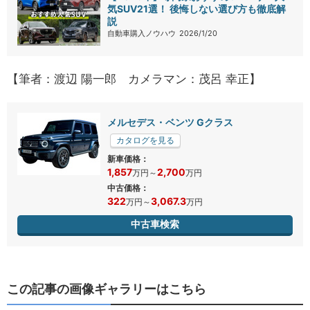
気SUV21選！ 後悔しない選び方も徹底解
説
自動車購入ノウハウ
2026/1/20
【筆者：渡辺 陽一郎 カメラマン：茂呂 幸正】
メルセデス・ベンツ Gクラス
カタログを見る
新車価格：
1,857
2,700
万円
～
万円
中古価格：
322
3,067.3
万円
～
万円
中古車検索
この記事の画像ギャラリーはこちら