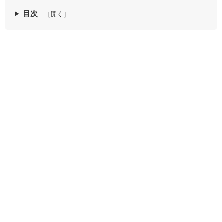
目次
［開く］