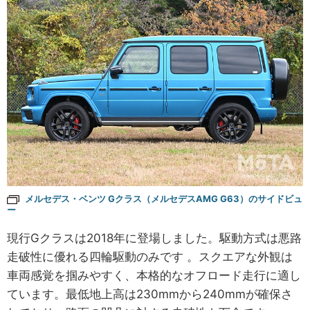
メルセデス・ベンツ Gクラス（メルセデスAMG G63）のサイドビュ
ー
現行Gクラスは2018年に登場しました。駆動方式は悪路
走破性に優れる四輪駆動のみです 。スクエアな外観は
車両感覚を掴みやすく、本格的なオフロード走行に適し
ています。最低地上高は230mmから240mmが確保さ