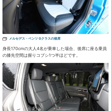
メルセデス・ベンツ Gクラスの後席
身長170cmの大人4名が乗車した場合、後席に座る乗員
の膝先空間は握りコブシ1つ半ほどです。