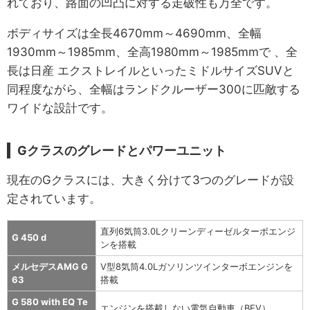
れており、路面の凹凸に対する走破性も万全です。
ボディサイズは全長4670mm～4690mm、全幅
1930mm～1985mm、全高1980mm～1985mmで 、全
長は日産 エクストレイルといったミドルサイズSUVと
同程度ながら、全幅はランドクルーザー300に匹敵する
ワイドな設計です。
Gクラスのグレードとパワーユニット
現在のGクラスには、大きく分けて3つのグレードが設
定されています。
直列6気筒3.0Lクリーンディーゼルターボエンジ
G 450 d
ンを搭載
メルセデスAMG G
V型8気筒4.0Lガソリンツインターボエンジンを
63
搭載
G 580 with EQ Te
エンジンを搭載しない電気自動車（BEV）