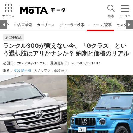
サービス
検索
メニュー
タログ
中古車検索
カーリース
ディーラー検索
ニュース/記事
カスタム
◀︎
▶︎
新型車解説
ランクル300が買えない今、「Gクラス」とい
う選択肢はアリかナシか？ 納期と価格のリアル
公開日:
2025/08/21 12:30
最終更新日:
2025/08/21 14:17
筆者：
渡辺 陽一郎
カメラマン：
茂呂 幸正