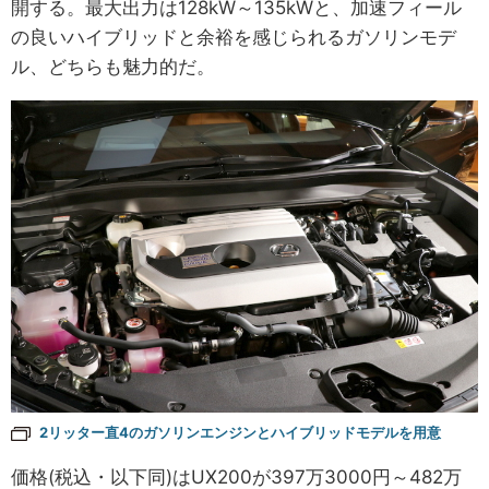
開する。最大出力は128kW～135kWと、加速フィール
の良いハイブリッドと余裕を感じられるガソリンモデ
ル、どちらも魅力的だ。
2リッター直4のガソリンエンジンとハイブリッドモデルを用意
価格(税込・以下同)はUX200が397万3000円～482万