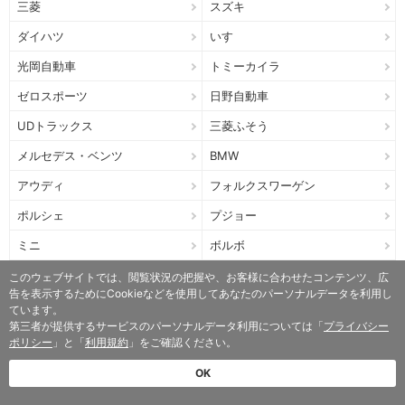
三菱
スズキ
ダイハツ
いすゞ
光岡自動車
トミーカイラ
ゼロスポーツ
日野自動車
UDトラックス
三菱ふそう
メルセデス・ベンツ
BMW
アウディ
フォルクスワーゲン
ポルシェ
プジョー
ミニ
ボルボ
アルファ ロメオ
ジープ
このウェブサイトでは、閲覧状況の把握や、お客様に合わせたコンテンツ、広
告を表示するためにCookieなどを使用してあなたのパーソナルデータを利用し
クライスラー
フィアット
ています。
第三者が提供するサービスのパーソナルデータ利用については「
プライバシー
フォード
ポリシー
」と「
利用規約
」をご確認ください。
OK
ランキング