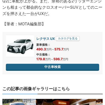
Q2に軍配が上がる。また、余裕のある2リッターエンジ
ンも相まって都会的なクロスオーバーSUVとしてのニー
ズを押さえた一台がUXだ。
【筆者：MOTA編集部】
レクサス UX
カタログを見る
新車価格：
490.3
575.7
万円
～
万円
中古価格：
179.8
596.7
万円
～
万円
中古車検索
この記事の画像ギャラリーはこちら