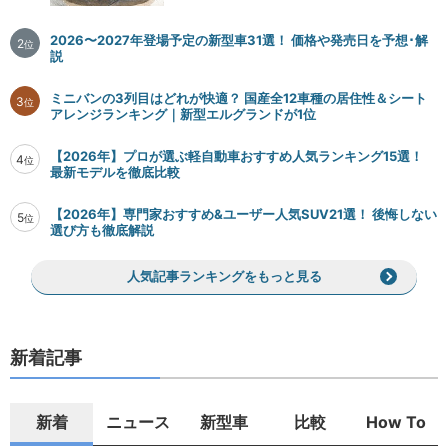
2026〜2027年登場予定の新型車31選！ 価格や発売日を予想･解
2
位
説
ミニバンの3列目はどれが快適？ 国産全12車種の居住性＆シート
3
位
アレンジランキング｜新型エルグランドが1位
【2026年】プロが選ぶ軽自動車おすすめ人気ランキング15選！
4
位
最新モデルを徹底比較
【2026年】専門家おすすめ&ユーザー人気SUV21選！ 後悔しない
5
位
選び方も徹底解説
人気記事ランキングをもっと見る
新着記事
新着
ニュース
新型車
比較
How To