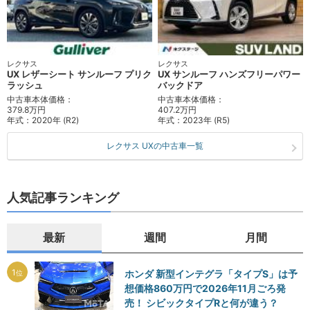
レクサス
レクサス
UX レザーシート サンルーフ プリク
UX サンルーフ ハンズフリーパワー
ラッシュ
バックドア
中古車本体価格：
中古車本体価格：
379.8万円
407.2万円
年式：
2020年 (R2)
年式：
2023年 (R5)
レクサス UXの中古車一覧
人気記事ランキング
最新
週間
月間
1
ホンダ 新型インテグラ「タイプS」は予
位
想価格860万円で2026年11月ごろ発
売！ シビックタイプRと何が違う？