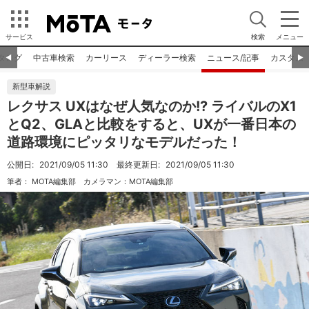
サービス
検索
メニュー
タログ
中古車検索
カーリース
ディーラー検索
ニュース/記事
カスタム
◀︎
▶︎
新型車解説
レクサス UXはなぜ人気なのか!? ライバルのX1
とQ2、GLAと比較をすると、UXが一番日本の
道路環境にピッタリなモデルだった！
公開日:
2021/09/05 11:30
最終更新日:
2021/09/05 11:30
筆者：
MOTA編集部
カメラマン：
MOTA編集部