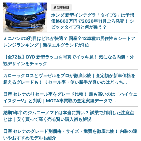
新型車解説
ホンダ 新型インテグラ「タイプS」は予想
価格860万円で2026年11月ごろ発売！ シ
ビックタイプRと何が違う？
ミニバンの3列目はどれが快適？ 国産全12車種の居住性＆シートア
レンジランキング｜新型エルグランドが1位
【全72枚】BYD 新型ラッコを写真でイッキ見！ 気になる内装・外
観デザインをチェック
カローラクロスとヴェゼルをプロが徹底比較｜査定額が新車価格を
超えるグレードも！ リセール率・使い勝手が良いのはどっち...
日産 セレナのリセール率をグレード比較！ 最も高いのは「ハイウェ
イスターV」と判明｜MOTA車買取の査定実績データで...
納期1年半のジムニーノマドは本当に買い？ 試乗で判明した注意点
とは｜安く買って高く売る賢い購入術も解説
日産 セレナのグレード別価格・サイズ・燃費を徹底比較！ 内装の違
いやおすすめモデルも紹介