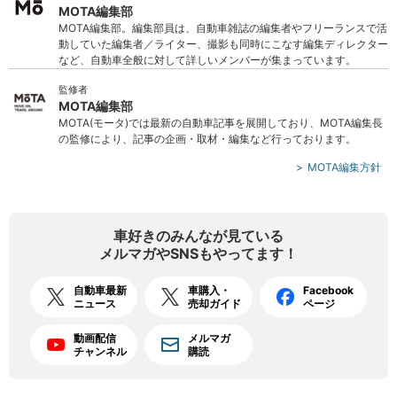
MOTA編集部
MOTA編集部。編集部員は、自動車雑誌の編集者やフリーランスで活
動していた編集者／ライター、撮影も同時にこなす編集ディレクター
など、自動車全般に対して詳しいメンバーが集まっています。
監修者
MOTA編集部
MOTA(モータ)では最新の自動車記事を展開しており、MOTA編集長
の監修により、記事の企画・取材・編集など行っております。
MOTA編集方針
車好きのみんなが見ている
メルマガやSNSもやってます！
自動車最新
車購入・
Facebook
ニュース
売却ガイド
ページ
動画配信
メルマガ
チャンネル
購読