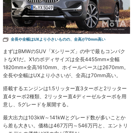
全長や全幅はUXより小さいものの、全高が70mm高い
まずはBMWのSUV「Xシリーズ」の中で最もコンパク
トなX1だ。X1のボディサイズは全長4455mm×全幅
1820mm×全高1610mm、ホイールベースは2670mm。
全長や全幅はUXより小さいが、全高は70mm高い。
搭載するエンジンは1.5リッター直3ターボと2リッター
直4ターボ2種類、2リッター直4ディーゼルターボを用
意し、5グレードを展開する。
最大出力は103kW～141kWとグレード数が多いことか
ら差も大きい。価格は467万円～546万円と、エントリ