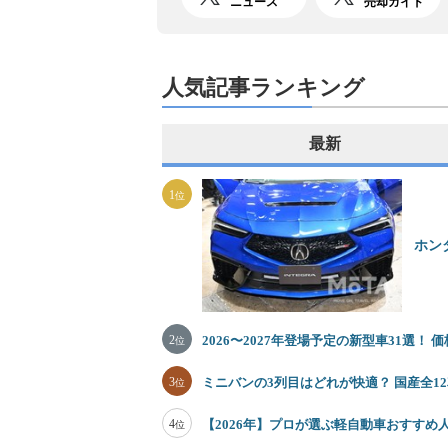
ニュース
売却ガイド
人気記事ランキング
最新
1
位
ホン
2
2026〜2027年登場予定の新型車31選！
位
3
ミニバンの3列目はどれが快適？ 国産全
位
4
【2026年】プロが選ぶ軽自動車おすすめ
位