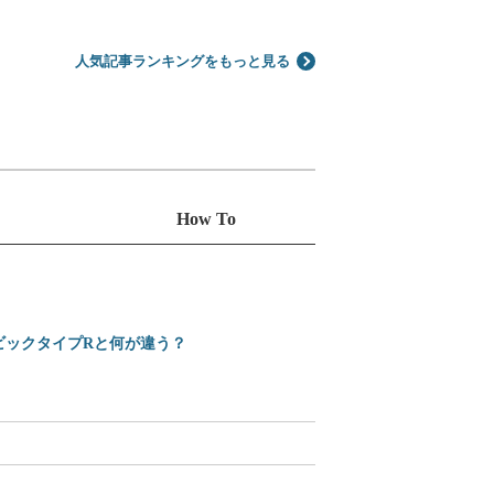
人気記事ランキングをもっと見る
How To
シビックタイプRと何が違う？
えっ、Amazonで買え
2025-2026 日本カ