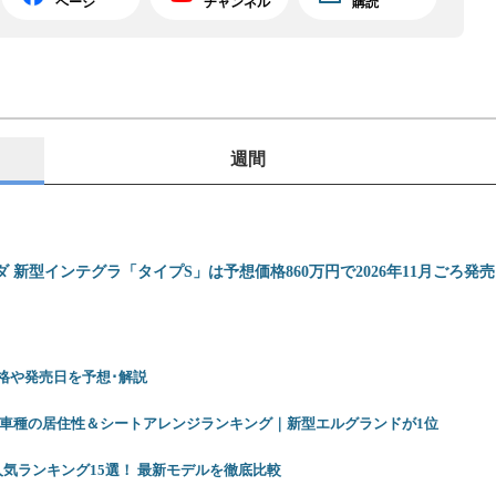
ページ
チャンネル
購読
週間
ダ 新型インテグラ「タイプS」は予想価格860万円で2026年11月ごろ発
 価格や発売日を予想･解説
12車種の居住性＆シートアレンジランキング｜新型エルグランドが1位
人気ランキング15選！ 最新モデルを徹底比較