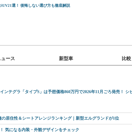
SUV21選！ 後悔しない選び方も徹底解説
ニュース
新型車
比較
型インテグラ「タイプS」は予想価格860万円で2026年11月ごろ発売！ 
車種の居住性＆シートアレンジランキング｜新型エルグランドが1位
見！ 気になる内装・外観デザインをチェック