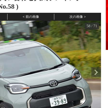
o.
58
)
前の画像
次の画像
58
/
71