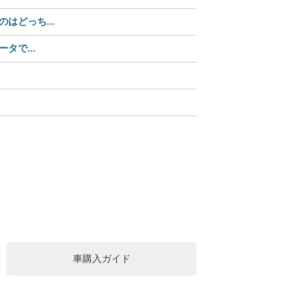
どっち...
【35%OFF】2,70
タで...
【Amazonセール中】パ
【Amazonセール】ユピ
この可愛さ、反則級!? 
中古車購入は値引きが常識
車購入ガイド