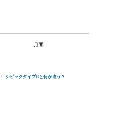
月間
1
位
2
ミニバンの3列目は
位
売！ シビックタイプRと何が違う？
3
ホンダ 新型インテグ
位
4
カローラクロスとヴ
位
5
【2026年】プロが
位