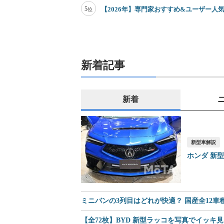
5
【2026年】専門家おすすめ&ユーザー人気
位
新着記事
新着
新型車解説
ホンダ 新
ミニバンの3列目はどれが快適？ 国産全12
【全72枚】BYD 新型ラッコを写真でイッキ