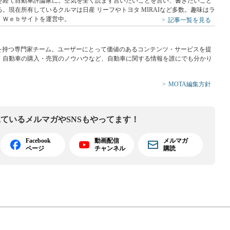
員を経て自動車評論家に。空気を全く読まず言いたいことを言い、書きたいこと
。現在所有しているクルマは日産 リーフやトヨタ MIRAIなど多数。趣味はラ
）Ｗｅｂサイトを運営中。
記事一覧を見る
識を持つ専門家チーム。ユーザーにとって価値のあるコンテンツ・サービスを提
、自動車の購入・売買のノウハウなど、自動車に関する情報を誰にでも分かり
MOTA編集方針
見ている
メルマガやSNSもやってます！
Facebook
動画配信
メルマガ
ページ
チャンネル
購読