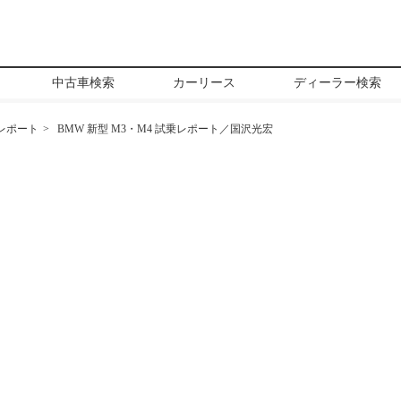
中古車検索
カーリース
ディーラー検索
レポート
BMW 新型 M3・M4 試乗レポート／国沢光宏