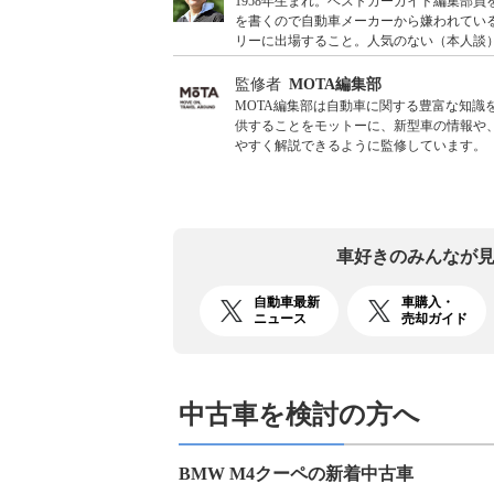
1958年生まれ。ベストカーガイド編集部
を書くので自動車メーカーから嫌われている
リーに出場すること。人気のない（本人談
監修者
MOTA編集部
MOTA編集部は自動車に関する豊富な知
供することをモットーに、新型車の情報や
やすく解説できるように監修しています。
車好きのみんなが
自動車最新
車購入・
ニュース
売却ガイド
中古車を検討の方へ
BMW M4クーペの新着中古車