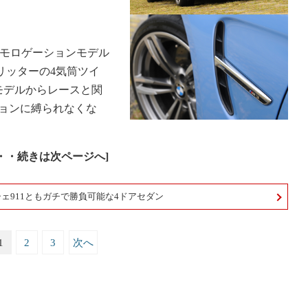
ホモロゲーションモデル
リッターの4気筒ツイ
モデルからレースと関
ョンに縛られなくな
・・続きは次ページへ]
ェ911ともガチで勝負可能な4ドアセダン
1
2
3
次へ