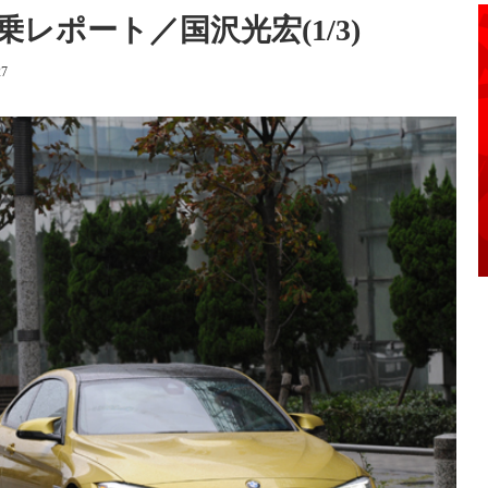
試乗レポート／国沢光宏(1/3)
27