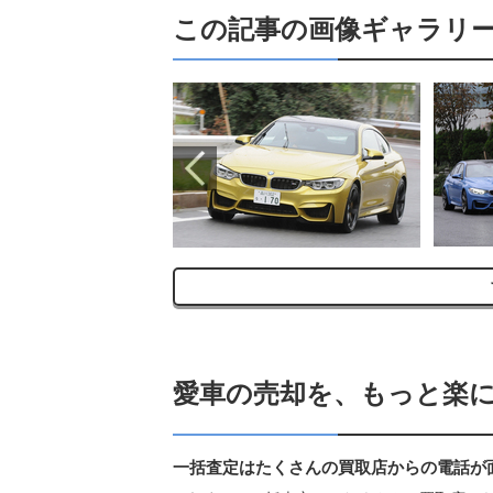
この記事の画像ギャラリ
の画像ギャラリーは
58枚)
す
愛車の売却を、もっと楽
一括査定はたくさんの買取店からの電話が