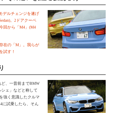
ルモデルチェンジを遂げ
edan)。2ドアクーペ
回から「M4」(M4
存在の「M」。我らが
を試す！
り
れど、一昔前までBMW
ルシェ」などと称して
能を強く意識したクルマ
4に試乗したら、そん