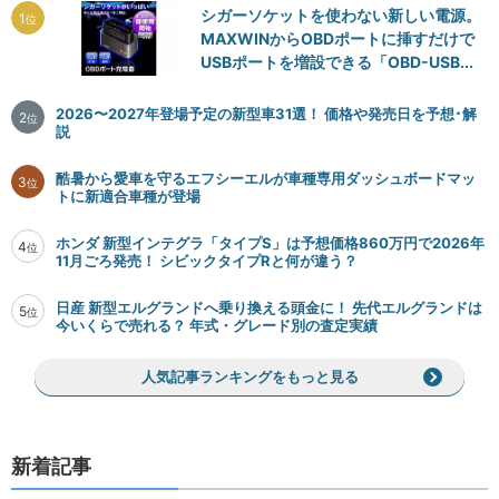
シガーソケットを使わない新しい電源。
1
位
MAXWINからOBDポートに挿すだけで
USBポートを増設できる「OBD-USB...
2026〜2027年登場予定の新型車31選！ 価格や発売日を予想･解
2
位
説
酷暑から愛車を守るエフシーエルが車種専用ダッシュボードマッ
3
位
トに新適合車種が登場
ホンダ 新型インテグラ「タイプS」は予想価格860万円で2026年
4
位
11月ごろ発売！ シビックタイプRと何が違う？
日産 新型エルグランドへ乗り換える頭金に！ 先代エルグランドは
5
位
今いくらで売れる？ 年式・グレード別の査定実績
人気記事ランキングをもっと見る
新着記事