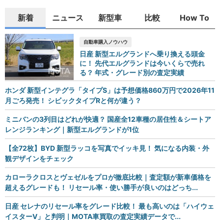
新着
ニュース
新型車
比較
How To
自動車購入ノウハウ
日産 新型エルグランドへ乗り換える頭金
に！ 先代エルグランドは今いくらで売れ
る？ 年式・グレード別の査定実績
ホンダ 新型インテグラ「タイプS」は予想価格860万円で2026年11
月ごろ発売！ シビックタイプRと何が違う？
ミニバンの3列目はどれが快適？ 国産全12車種の居住性＆シートア
レンジランキング｜新型エルグランドが1位
【全72枚】BYD 新型ラッコを写真でイッキ見！ 気になる内装・外
観デザインをチェック
カローラクロスとヴェゼルをプロが徹底比較｜査定額が新車価格を
超えるグレードも！ リセール率・使い勝手が良いのはどっち...
日産 セレナのリセール率をグレード比較！ 最も高いのは「ハイウェ
イスターV」と判明｜MOTA車買取の査定実績データで...