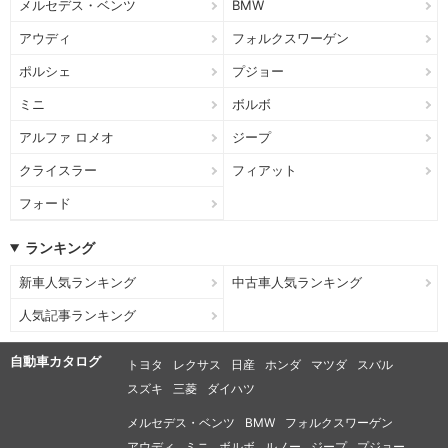
メルセデス・ベンツ
BMW
アウディ
フォルクスワーゲン
ポルシェ
プジョー
ミニ
ボルボ
アルファ ロメオ
ジープ
クライスラー
フィアット
フォード
ランキング
新車人気ランキング
中古車人気ランキング
人気記事ランキング
自動車カタログ
トヨタ
レクサス
日産
ホンダ
マツダ
スバル
スズキ
三菱
ダイハツ
メルセデス・ベンツ
BMW
フォルクスワーゲン
アウディ
ミニ
ボルボ
ルノー
ジープ
プジョー