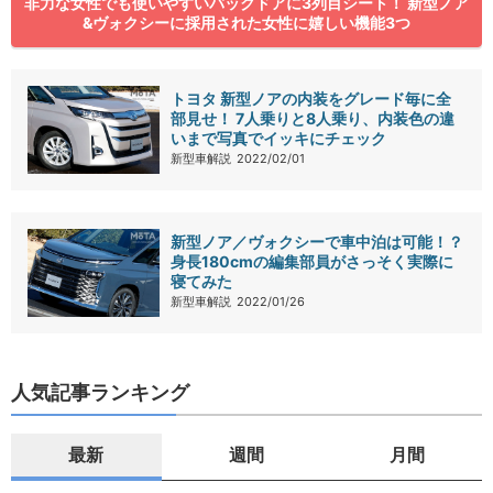
非力な女性でも使いやすいバックドアに3列目シート！ 新型ノア
&ヴォクシーに採用された女性に嬉しい機能3つ
トヨタ 新型ノアの内装をグレード毎に全
部見せ！ 7人乗りと8人乗り、内装色の違
いまで写真でイッキにチェック
新型車解説
2022/02/01
新型ノア／ヴォクシーで車中泊は可能！？
身長180cmの編集部員がさっそく実際に
寝てみた
新型車解説
2022/01/26
人気記事ランキング
最新
週間
月間