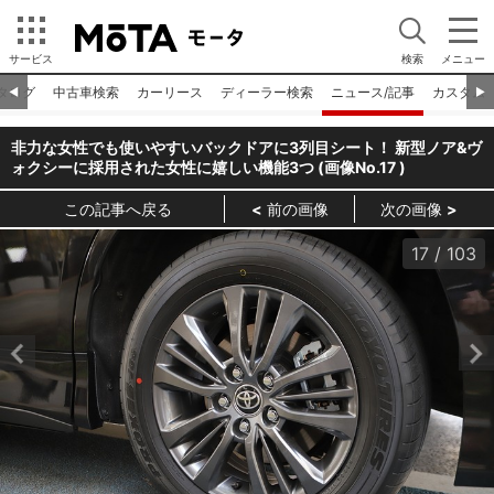
サービス
検索
メニュー
タログ
中古車検索
カーリース
ディーラー検索
ニュース/記事
カスタム
◀︎
▶︎
非力な女性でも使いやすいバックドアに3列目シート！ 新型ノア&ヴ
ォクシーに採用された女性に嬉しい機能3つ (画像No.
17
)
この記事へ戻る
前の画像
次の画像
17
/
103