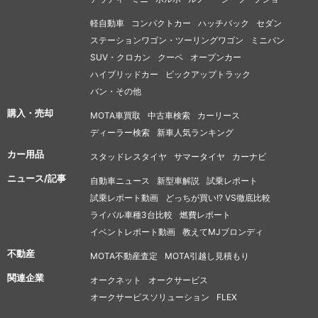
軽自動車
コンパクトカー
ハッチバック
セダン
ステーションワゴン・ツーリングワゴン
ミニバン
SUV・クロカン
クーペ
オープンカー
ハイブリッドカー
ピックアップトラック
バン・その他
購入・売却
MOTA車買取
中古車検索
カーリース
ディーラー検索
新車人気ランキング
カー用品
スタッドレスタイヤ
サマータイヤ
カーナビ
ニュース/記事
自動車ニュース
新型車解説
試乗レポート
試乗レポート動画
どっちが買い!? VS徹底比較
ライバル車種3台比較
燃費レポート
イベントレポート動画
教えてMJブロンディ
不動産
MOTA不動産査定
MOTA引越し見積もり
関連企業
オークネット
オークサービス
オークサービスソリューション
FLEX