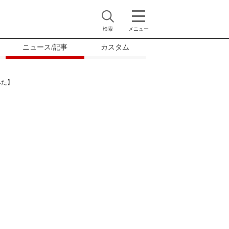
検索
メニュー
ニュース/記事
カスタム
みた】