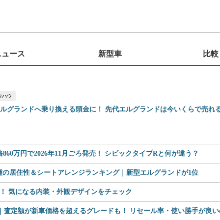
ニュース
新型車
比較
ウハウ
エルグランドへ乗り換える頭金に！ 先代エルグランドは今いくらで売れ
60万円で2026年11月ごろ発売！ シビックタイプRと何が違う？
車種の居住性＆シートアレンジランキング｜新型エルグランドが1位
見！ 気になる内装・外観デザインをチェック
査定額が新車価格を超えるグレードも！ リセール率・使い勝手が良いのは