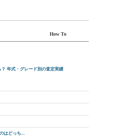
How To
る？ 年式・グレード別の査定実績
えっ、Amazonで買え
2025-2026 日本カ
【35%OFF】2,70
どっち...
【Amazonセール中】パ