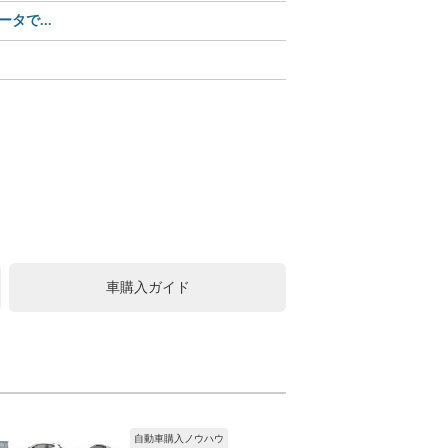
タで...
【Amazonセール】ユピ
この可愛さ、反則級!? 
中古車購入は値引きが常識
車購入ガイド
自動車購入ノウハウ