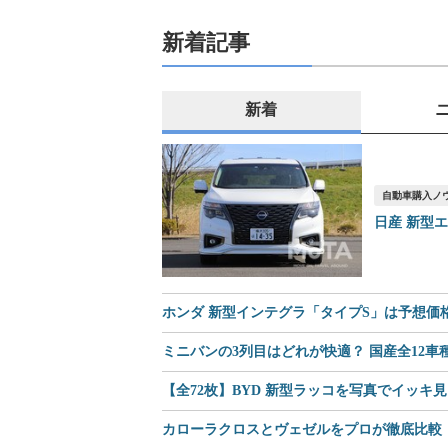
新着記事
新着
自動車購入ノ
日産 新型
ホンダ 新型インテグラ「タイプS」は予想価格8
ミニバンの3列目はどれが快適？ 国産全12
【全72枚】BYD 新型ラッコを写真でイッキ
カローラクロスとヴェゼルをプロが徹底比較｜