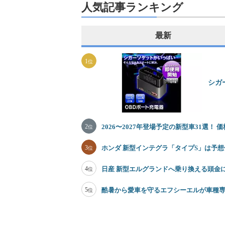
人気記事ランキング
最新
1
位
シガ
2
2026〜2027年登場予定の新型車31選！
位
3
ホンダ 新型インテグラ「タイプS」は予想価
位
4
日産 新型エルグランドへ乗り換える頭金
位
5
酷暑から愛車を守るエフシーエルが車種
位