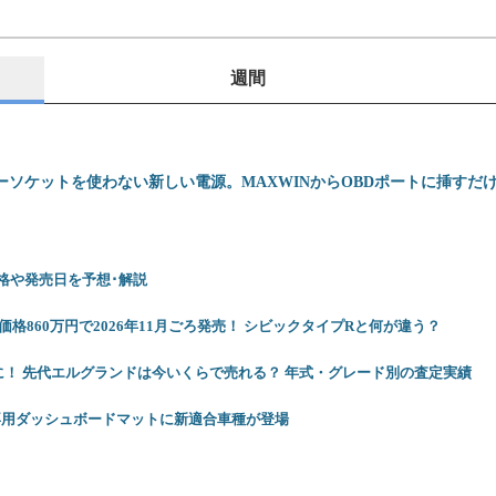
週間
ーソケットを使わない新しい電源。MAXWINからOBDポートに挿すだけでU
 価格や発売日を予想･解説
格860万円で2026年11月ごろ発売！ シビックタイプRと何が違う？
に！ 先代エルグランドは今いくらで売れる？ 年式・グレード別の査定実績
専用ダッシュボードマットに新適合車種が登場