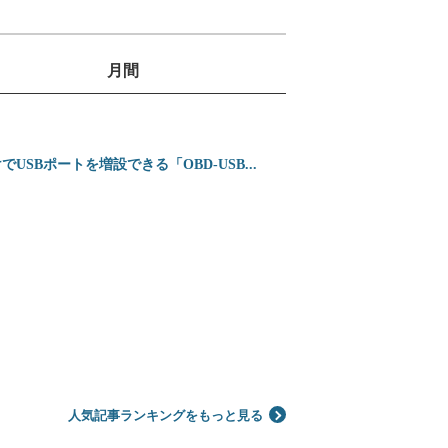
月間
1
位
2
ミニバンの3列目は
SBポートを増設できる「OBD-USB...
位
3
ホンダ 新型インテグ
位
4
シガーソケットを使わ
位
5
【2026年】プロが
位
人気記事ランキングをもっと見る