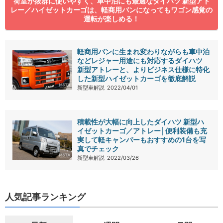
荷室が抜群に使いやすく、車中泊にも最適なダイハツ 新型アト
レー／ハイゼットカーゴは、軽商用バンになってもワゴン感覚の
運転が楽しめる！
軽商用バンに生まれ変わりながらも車中泊
などレジャー用途にも対応するダイハツ
新型アトレーと、よりビジネス仕様に特化
した新型ハイゼットカーゴを徹底解説
新型車解説
2022/04/01
積載性が大幅に向上したダイハツ 新型ハ
イゼットカーゴ／アトレー│便利装備も充
実して軽キャンパーもおすすめの1台を写
真でチェック
新型車解説
2022/03/26
人気記事ランキング