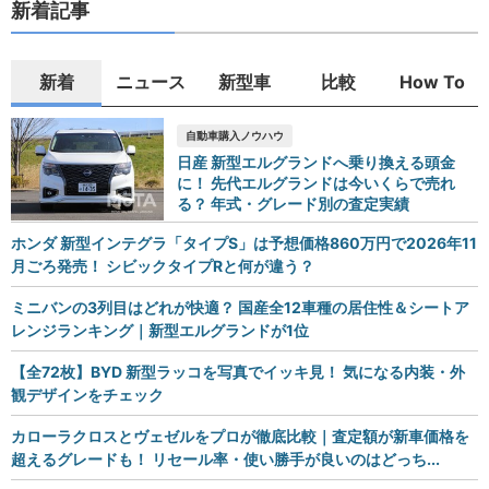
新着記事
新着
ニュース
新型車
比較
How To
自動車購入ノウハウ
日産 新型エルグランドへ乗り換える頭金
に！ 先代エルグランドは今いくらで売れ
る？ 年式・グレード別の査定実績
ホンダ 新型インテグラ「タイプS」は予想価格860万円で2026年11
月ごろ発売！ シビックタイプRと何が違う？
ミニバンの3列目はどれが快適？ 国産全12車種の居住性＆シートア
レンジランキング｜新型エルグランドが1位
【全72枚】BYD 新型ラッコを写真でイッキ見！ 気になる内装・外
観デザインをチェック
カローラクロスとヴェゼルをプロが徹底比較｜査定額が新車価格を
超えるグレードも！ リセール率・使い勝手が良いのはどっち...