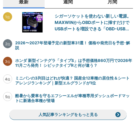
最新
週間
月間
シガーソケットを使わない新しい電源。
1
位
MAXWINからOBDポートに挿すだけで
USBポートを増設できる「OBD-USB...
2026〜2027年登場予定の新型車31選！ 価格や発売日を予想･解
2
位
説
ホンダ 新型インテグラ「タイプS」は予想価格860万円で2026年
3
位
11月ごろ発売！ シビックタイプRと何が違う？
ミニバンの3列目はどれが快適？ 国産全12車種の居住性＆シート
4
位
アレンジランキング｜新型エルグランドが1位
酷暑から愛車を守るエフシーエルが車種専用ダッシュボードマッ
5
位
トに新適合車種が登場
人気記事ランキングをもっと見る