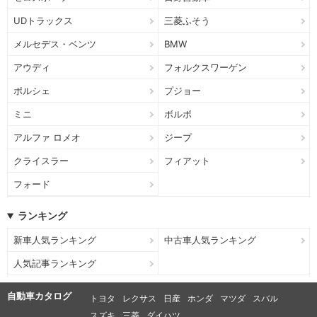
UDトラックス
三菱ふそう
メルセデス・ベンツ
BMW
アウディ
フォルクスワーゲン
ポルシェ
プジョー
ミニ
ボルボ
アルファ ロメオ
ジープ
クライスラー
フィアット
フォード
ランキング
新車人気ランキング
中古車人気ランキング
人気記事ランキング
自動車カタログ
トヨタ
レクサス
日産
ホンダ
マツダ
スバル
スズキ
三菱
ダイハツ