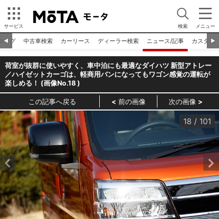
サービス
検索
メニュー
タログ
中古車検索
カーリース
ディーラー検索
ニュース/記事
カスタム
◀︎
▶︎
荷室が抜群に使いやすく、車中泊にも最適なダイハツ 新型アトレー
／ハイゼットカーゴは、軽商用バンになってもワゴン感覚の運転が
楽しめる！ (画像No.
18
)
この記事へ戻る
前の画像
次の画像
18
/
101