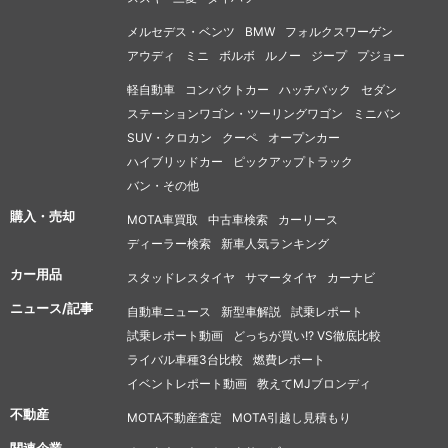
メルセデス・ベンツ
BMW
フォルクスワーゲン
アウディ
ミニ
ボルボ
ルノー
ジープ
プジョー
軽自動車
コンパクトカー
ハッチバック
セダン
ステーションワゴン・ツーリングワゴン
ミニバン
SUV・クロカン
クーペ
オープンカー
ハイブリッドカー
ピックアップトラック
バン・その他
購入・売却
MOTA車買取
中古車検索
カーリース
ディーラー検索
新車人気ランキング
カー用品
スタッドレスタイヤ
サマータイヤ
カーナビ
ニュース/記事
自動車ニュース
新型車解説
試乗レポート
試乗レポート動画
どっちが買い!? VS徹底比較
ライバル車種3台比較
燃費レポート
イベントレポート動画
教えてMJブロンディ
不動産
MOTA不動産査定
MOTA引越し見積もり