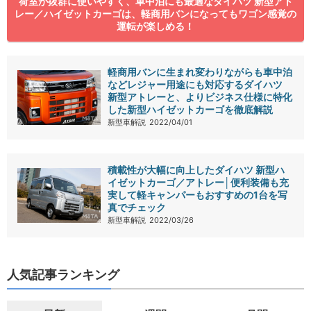
荷室が抜群に使いやすく、車中泊にも最適なダイハツ 新型アト
レー／ハイゼットカーゴは、軽商用バンになってもワゴン感覚の
運転が楽しめる！
軽商用バンに生まれ変わりながらも車中泊
などレジャー用途にも対応するダイハツ
新型アトレーと、よりビジネス仕様に特化
した新型ハイゼットカーゴを徹底解説
新型車解説
2022/04/01
積載性が大幅に向上したダイハツ 新型ハ
イゼットカーゴ／アトレー│便利装備も充
実して軽キャンパーもおすすめの1台を写
真でチェック
新型車解説
2022/03/26
人気記事ランキング