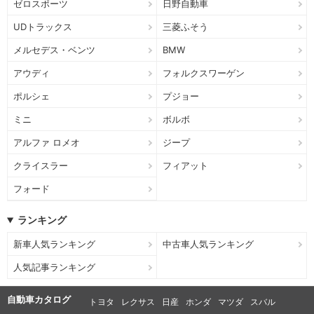
ゼロスポーツ
日野自動車
UDトラックス
三菱ふそう
メルセデス・ベンツ
BMW
アウディ
フォルクスワーゲン
ポルシェ
プジョー
ミニ
ボルボ
アルファ ロメオ
ジープ
クライスラー
フィアット
フォード
ランキング
新車人気ランキング
中古車人気ランキング
人気記事ランキング
自動車カタログ
トヨタ
レクサス
日産
ホンダ
マツダ
スバル