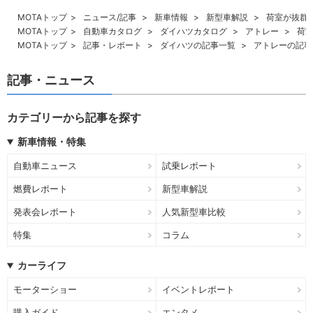
MOTAトップ
ニュース/記事
新車情報
新型車解説
荷室が抜群
MOTAトップ
自動車カタログ
ダイハツカタログ
アトレー
荷
MOTAトップ
記事・レポート
ダイハツの記事一覧
アトレーの記事
記事・ニュース
カテゴリーから記事を探す
新車情報・特集
自動車ニュース
試乗レポート
燃費レポート
新型車解説
発表会レポート
人気新型車比較
特集
コラム
カーライフ
モーターショー
イベントレポート
購入ガイド
エンタメ