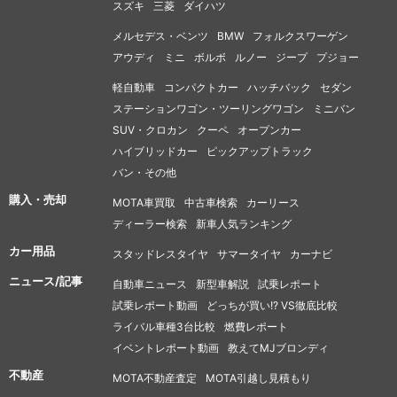
スズキ
三菱
ダイハツ
メルセデス・ベンツ
BMW
フォルクスワーゲン
アウディ
ミニ
ボルボ
ルノー
ジープ
プジョー
軽自動車
コンパクトカー
ハッチバック
セダン
ステーションワゴン・ツーリングワゴン
ミニバン
SUV・クロカン
クーペ
オープンカー
ハイブリッドカー
ピックアップトラック
バン・その他
購入・売却
MOTA車買取
中古車検索
カーリース
ディーラー検索
新車人気ランキング
カー用品
スタッドレスタイヤ
サマータイヤ
カーナビ
ニュース/記事
自動車ニュース
新型車解説
試乗レポート
試乗レポート動画
どっちが買い!? VS徹底比較
ライバル車種3台比較
燃費レポート
イベントレポート動画
教えてMJブロンディ
不動産
MOTA不動産査定
MOTA引越し見積もり