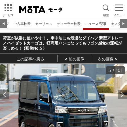
サービス
検索
メニュー
タログ
中古車検索
カーリース
ディーラー検索
ニュース/記事
カスタム
◀︎
▶︎
荷室が抜群に使いやすく、車中泊にも最適なダイハツ 新型アトレー
／ハイゼットカーゴは、軽商用バンになってもワゴン感覚の運転が
楽しめる！ (画像No.
5
)
この記事へ戻る
前の画像
次の画像
5
/
101