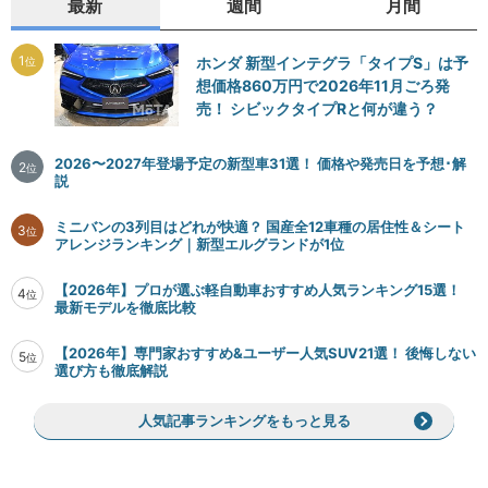
最新
週間
月間
1
ホンダ 新型インテグラ「タイプS」は予
位
想価格860万円で2026年11月ごろ発
売！ シビックタイプRと何が違う？
2026〜2027年登場予定の新型車31選！ 価格や発売日を予想･解
2
位
説
ミニバンの3列目はどれが快適？ 国産全12車種の居住性＆シート
3
位
アレンジランキング｜新型エルグランドが1位
【2026年】プロが選ぶ軽自動車おすすめ人気ランキング15選！
4
位
最新モデルを徹底比較
【2026年】専門家おすすめ&ユーザー人気SUV21選！ 後悔しない
5
位
選び方も徹底解説
人気記事ランキングをもっと見る