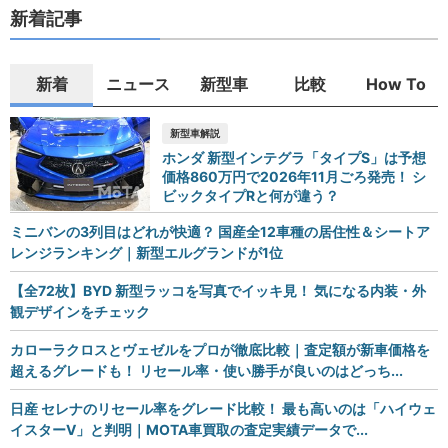
新着記事
新着
ニュース
新型車
比較
How To
新型車解説
ホンダ 新型インテグラ「タイプS」は予想
価格860万円で2026年11月ごろ発売！ シ
ビックタイプRと何が違う？
ミニバンの3列目はどれが快適？ 国産全12車種の居住性＆シートア
レンジランキング｜新型エルグランドが1位
【全72枚】BYD 新型ラッコを写真でイッキ見！ 気になる内装・外
観デザインをチェック
カローラクロスとヴェゼルをプロが徹底比較｜査定額が新車価格を
超えるグレードも！ リセール率・使い勝手が良いのはどっち...
日産 セレナのリセール率をグレード比較！ 最も高いのは「ハイウェ
イスターV」と判明｜MOTA車買取の査定実績データで...