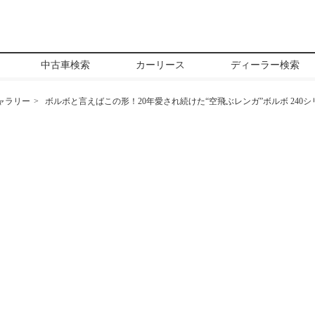
中古車検索
カーリース
ディーラー検索
ャラリー
ボルボと言えばこの形！20年愛され続けた“空飛ぶレンガ”ボルボ 240シ