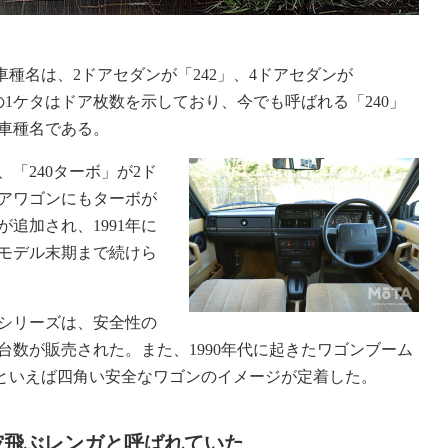
の車種名は、2ドアセダンが「242」、4ドアセダンが
尾の1ケタはドア枚数を示しており、今でも呼ばれる「240」
た車種名である。
、「240ターボ」が2ド
ドアワゴンにもターボが
が追加され、1991年に
はモデル末期まで続けら
 シリーズは、安全性の
数が販売された。また、1990年代に起きたワゴンブーム
ボといえば四角い安全なワゴンのイメージが定着した。
空飛ぶレンガと呼ばれていた