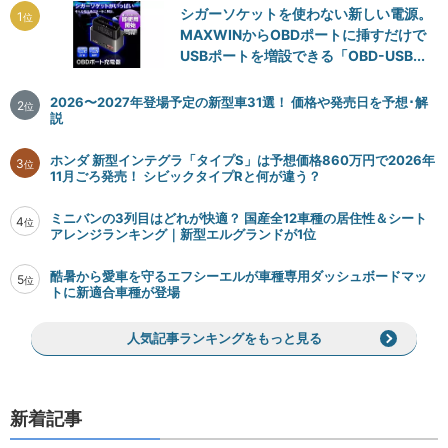
シガーソケットを使わない新しい電源。
1
位
MAXWINからOBDポートに挿すだけで
USBポートを増設できる「OBD-USB...
2026〜2027年登場予定の新型車31選！ 価格や発売日を予想･解
2
位
説
ホンダ 新型インテグラ「タイプS」は予想価格860万円で2026年
3
位
11月ごろ発売！ シビックタイプRと何が違う？
ミニバンの3列目はどれが快適？ 国産全12車種の居住性＆シート
4
位
アレンジランキング｜新型エルグランドが1位
酷暑から愛車を守るエフシーエルが車種専用ダッシュボードマッ
5
位
トに新適合車種が登場
人気記事ランキングをもっと見る
新着記事