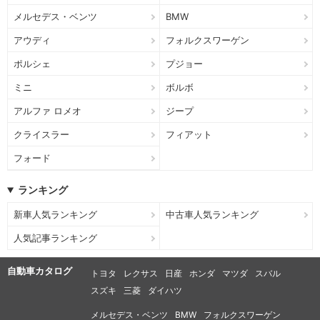
メルセデス・ベンツ
BMW
アウディ
フォルクスワーゲン
ポルシェ
プジョー
ミニ
ボルボ
アルファ ロメオ
ジープ
クライスラー
フィアット
フォード
ランキング
新車人気ランキング
中古車人気ランキング
人気記事ランキング
自動車カタログ
トヨタ
レクサス
日産
ホンダ
マツダ
スバル
スズキ
三菱
ダイハツ
メルセデス・ベンツ
BMW
フォルクスワーゲン