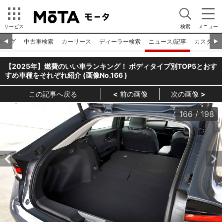
サービス
検索
メニュー
タログ
中古車検索
カーリース
ディーラー検索
ニュース/記事
カスタム
◀︎
▶︎
【2025年】燃費のいい車ランキング！ ボディタイプ別TOP5とおす
すめ車種をそれぞれ紹介 (画像No.
166
)
この記事へ戻る
前の画像
次の画像
166
/
198