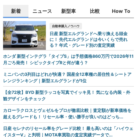
新着
ニュース
新型車
比較
How To
自動車購入ノウハウ
日産 新型エルグランドへ乗り換える頭金
に！ 先代エルグランドは今いくらで売れ
る？ 年式・グレード別の査定実績
ホンダ 新型インテグラ「タイプS」は予想価格860万円で2026年11
月ごろ発売！ シビックタイプRと何が違う？
ミニバンの3列目はどれが快適？ 国産全12車種の居住性＆シートア
レンジランキング｜新型エルグランドが1位
【全72枚】BYD 新型ラッコを写真でイッキ見！ 気になる内装・外
観デザインをチェック
カローラクロスとヴェゼルをプロが徹底比較｜査定額が新車価格を
超えるグレードも！ リセール率・使い勝手が良いのはどっち...
日産 セレナのリセール率をグレード比較！ 最も高いのは「ハイウェ
イスターV」と判明｜MOTA車買取の査定実績データで...