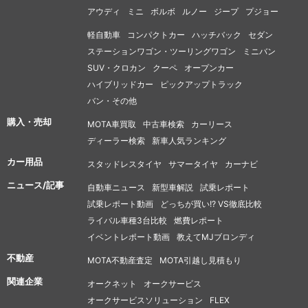
アウディ
ミニ
ボルボ
ルノー
ジープ
プジョー
軽自動車
コンパクトカー
ハッチバック
セダン
ステーションワゴン・ツーリングワゴン
ミニバン
SUV・クロカン
クーペ
オープンカー
ハイブリッドカー
ピックアップトラック
バン・その他
購入・売却
MOTA車買取
中古車検索
カーリース
ディーラー検索
新車人気ランキング
カー用品
スタッドレスタイヤ
サマータイヤ
カーナビ
ニュース/記事
自動車ニュース
新型車解説
試乗レポート
試乗レポート動画
どっちが買い!? VS徹底比較
ライバル車種3台比較
燃費レポート
イベントレポート動画
教えてMJブロンディ
不動産
MOTA不動産査定
MOTA引越し見積もり
関連企業
オークネット
オークサービス
オークサービスソリューション
FLEX