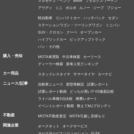
メルセデス・ベンツ
BMW
フォルクスワーゲン
アウディ
ミニ
ボルボ
ルノー
ジープ
プジョー
軽自動車
コンパクトカー
ハッチバック
セダン
ステーションワゴン・ツーリングワゴン
ミニバン
SUV・クロカン
クーペ
オープンカー
ハイブリッドカー
ピックアップトラック
バン・その他
購入・売却
MOTA車買取
中古車検索
カーリース
ディーラー検索
新車人気ランキング
カー用品
スタッドレスタイヤ
サマータイヤ
カーナビ
ニュース/記事
自動車ニュース
新型車解説
試乗レポート
試乗レポート動画
どっちが買い!? VS徹底比較
ライバル車種3台比較
燃費レポート
イベントレポート動画
教えてMJブロンディ
不動産
MOTA不動産査定
MOTA引越し見積もり
関連企業
オークネット
オークサービス
オークサービスソリューション
FLEX