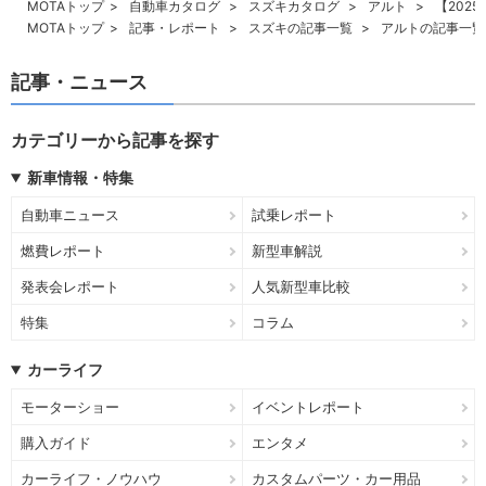
MOTAトップ
自動車カタログ
スズキカタログ
アルト
【202
MOTAトップ
記事・レポート
スズキの記事一覧
アルトの記事一覧
記事・ニュース
カテゴリーから記事を探す
新車情報・特集
自動車ニュース
試乗レポート
燃費レポート
新型車解説
発表会レポート
人気新型車比較
特集
コラム
カーライフ
モーターショー
イベントレポート
購入ガイド
エンタメ
カーライフ・ノウハウ
カスタムパーツ・カー用品