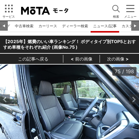
サービス
検索
メニュー
タログ
中古車検索
カーリース
ディーラー検索
ニュース/記事
カスタム
◀︎
▶︎
【2025年】燃費のいい車ランキング！ ボディタイプ別TOP5とおす
すめ車種をそれぞれ紹介 (画像No.
75
)
この記事へ戻る
前の画像
次の画像
75
/
198