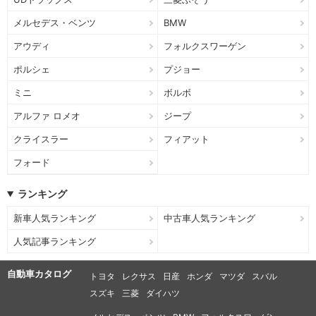
メルセデス・ベンツ
BMW
アウディ
フォルクスワーゲン
ポルシェ
プジョー
ミニ
ボルボ
アルファ ロメオ
ジープ
クライスラー
フィアット
フォード
ランキング
新車人気ランキング
中古車人気ランキング
人気記事ランキング
自動車カタログ
トヨタ
レクサス
日産
ホンダ
マツダ
スバル
スズキ
三菱
ダイハツ