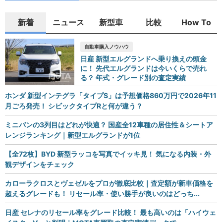
新着
ニュース
新型車
比較
How To
自動車購入ノウハウ
日産 新型エルグランドへ乗り換えの頭金
に！ 先代エルグランドは今いくらで売れ
る？ 年式・グレード別の査定実績
ホンダ 新型インテグラ「タイプS」は予想価格860万円で2026年11
月ごろ発売！ シビックタイプRと何が違う？
ミニバンの3列目はどれが快適？ 国産全12車種の居住性＆シートア
レンジランキング｜新型エルグランドが1位
【全72枚】BYD 新型ラッコを写真でイッキ見！ 気になる内装・外
観デザインをチェック
カローラクロスとヴェゼルをプロが徹底比較｜査定額が新車価格を
超えるグレードも！ リセール率・使い勝手が良いのはどっち...
日産 セレナのリセール率をグレード比較！ 最も高いのは「ハイウェ