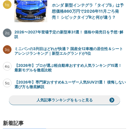
1
ホンダ 新型インテグラ「タイプS」は予
位
想価格860万円で2026年11月ごろ発
売！ シビックタイプRと何が違う？
2026〜2027年登場予定の新型車31選！ 価格や発売日を予想･解
2
位
説
ミニバンの3列目はどれが快適？ 国産全12車種の居住性＆シート
3
位
アレンジランキング｜新型エルグランドが1位
【2026年】プロが選ぶ軽自動車おすすめ人気ランキング15選！
4
位
最新モデルを徹底比較
【2026年】専門家おすすめ&ユーザー人気SUV21選！ 後悔しない
5
位
選び方も徹底解説
人気記事ランキングをもっと見る
新着記事