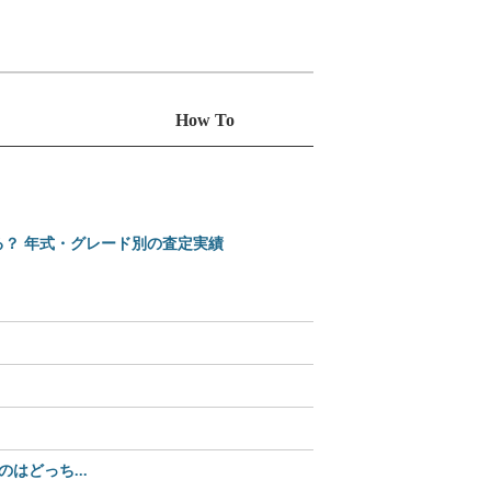
How To
る？ 年式・グレード別の査定実績
えっ、Amazonで買え
2025-2026 日本カ
【35%OFF】2,70
どっち...
【Amazonセール中】パ