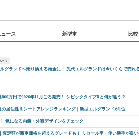
ニュース
新型車
比較
ウハウ
エルグランドへ乗り換える頭金に！ 先代エルグランドは今いくらで売れ
60万円で2026年11月ごろ発売！ シビックタイプRと何が違う？
車種の居住性＆シートアレンジランキング｜新型エルグランドが1位
見！ 気になる内装・外観デザインをチェック
査定額が新車価格を超えるグレードも！ リセール率・使い勝手が良いのは