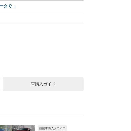
タで...
【Amazonセール】ユピ
この可愛さ、反則級!? 
中古車購入は値引きが常識
車購入ガイド
自動車購入ノウハウ