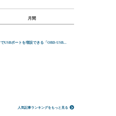
月間
1
位
2
ミニバンの3列目は
SBポートを増設できる「OBD-USB...
位
3
ホンダ 新型インテグ
位
4
シガーソケットを使わ
位
5
【2026年】プロが
位
人気記事ランキングをもっと見る