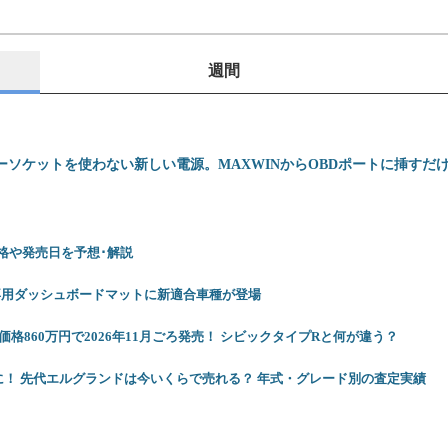
週間
ーソケットを使わない新しい電源。MAXWINからOBDポートに挿すだけでU
 価格や発売日を予想･解説
専用ダッシュボードマットに新適合車種が登場
格860万円で2026年11月ごろ発売！ シビックタイプRと何が違う？
に！ 先代エルグランドは今いくらで売れる？ 年式・グレード別の査定実績