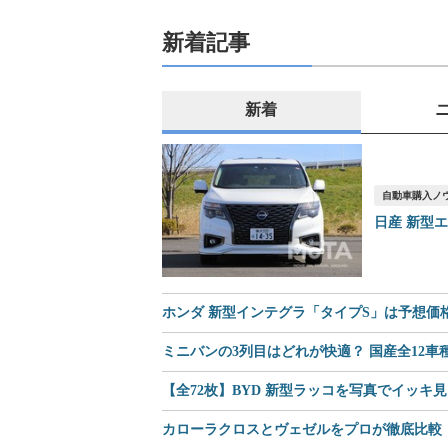
新着記事
新着
自動車購入ノ
日産 新型
ホンダ 新型インテグラ「タイプS」は予想価格8
ミニバンの3列目はどれが快適？ 国産全12
【全72枚】BYD 新型ラッコを写真でイッキ
カローラクロスとヴェゼルをプロが徹底比較｜