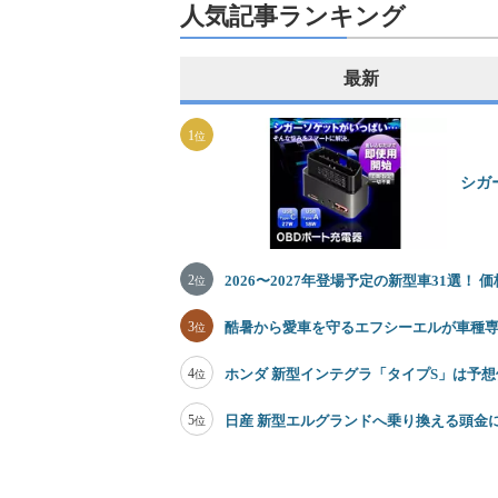
人気記事ランキング
最新
1
位
シガ
2
2026〜2027年登場予定の新型車31選！
位
3
酷暑から愛車を守るエフシーエルが車種
位
4
ホンダ 新型インテグラ「タイプS」は予想価
位
5
日産 新型エルグランドへ乗り換える頭金
位