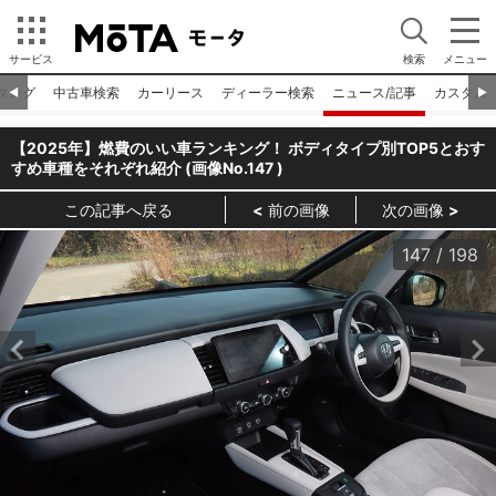
サービス
検索
メニュー
タログ
中古車検索
カーリース
ディーラー検索
ニュース/記事
カスタム
◀︎
▶︎
【2025年】燃費のいい車ランキング！ ボディタイプ別TOP5とおす
すめ車種をそれぞれ紹介 (画像No.
147
)
この記事へ戻る
前の画像
次の画像
147
/
198