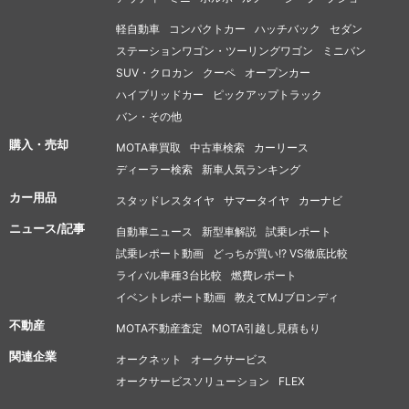
軽自動車
コンパクトカー
ハッチバック
セダン
ステーションワゴン・ツーリングワゴン
ミニバン
SUV・クロカン
クーペ
オープンカー
ハイブリッドカー
ピックアップトラック
バン・その他
購入・売却
MOTA車買取
中古車検索
カーリース
ディーラー検索
新車人気ランキング
カー用品
スタッドレスタイヤ
サマータイヤ
カーナビ
ニュース/記事
自動車ニュース
新型車解説
試乗レポート
試乗レポート動画
どっちが買い!? VS徹底比較
ライバル車種3台比較
燃費レポート
イベントレポート動画
教えてMJブロンディ
不動産
MOTA不動産査定
MOTA引越し見積もり
関連企業
オークネット
オークサービス
オークサービスソリューション
FLEX