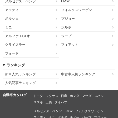
メルセデス・ベンツ
BMW
アウディ
フォルクスワーゲン
ポルシェ
プジョー
ミニ
ボルボ
アルファ ロメオ
ジープ
クライスラー
フィアット
フォード
ランキング
新車人気ランキング
中古車人気ランキング
人気記事ランキング
自動車カタログ
トヨタ
レクサス
日産
ホンダ
マツダ
スバル
スズキ
三菱
ダイハツ
メルセデス・ベンツ
BMW
フォルクスワーゲン
アウディ
ミニ
ボルボ
ルノー
ジープ
プジョー