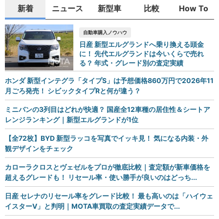
新着
ニュース
新型車
比較
How To
自動車購入ノウハウ
日産 新型エルグランドへ乗り換える頭金
に！ 先代エルグランドは今いくらで売れ
る？ 年式・グレード別の査定実績
ホンダ 新型インテグラ「タイプS」は予想価格860万円で2026年11
月ごろ発売！ シビックタイプRと何が違う？
ミニバンの3列目はどれが快適？ 国産全12車種の居住性＆シートア
レンジランキング｜新型エルグランドが1位
【全72枚】BYD 新型ラッコを写真でイッキ見！ 気になる内装・外
観デザインをチェック
カローラクロスとヴェゼルをプロが徹底比較｜査定額が新車価格を
超えるグレードも！ リセール率・使い勝手が良いのはどっち...
日産 セレナのリセール率をグレード比較！ 最も高いのは「ハイウェ
イスターV」と判明｜MOTA車買取の査定実績データで...