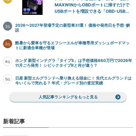
MAXWINからOBDポートに挿すだけで
USBポートを増設できる「OBD-USB...
2026〜2027年登場予定の新型車31選！ 価格や発売日を予想･解
2
位
説
酷暑から愛車を守るエフシーエルが車種専用ダッシュボードマッ
3
位
トに新適合車種が登場
ホンダ 新型インテグラ「タイプS」は予想価格860万円で2026年
4
位
11月ごろ発売！ シビックタイプRと何が違う？
日産 新型エルグランドへ乗り換える頭金に！ 先代エルグランドは
5
位
今いくらで売れる？ 年式・グレード別の査定実績
人気記事ランキングをもっと見る
新着記事