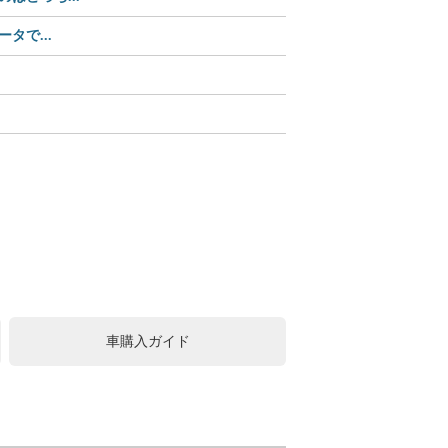
タで...
【Amazonセール中】パ
【Amazonセール】ユピ
この可愛さ、反則級!? 
中古車購入は値引きが常識
車購入ガイド