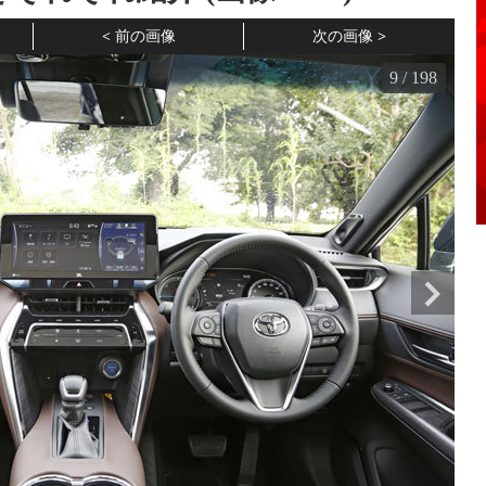
前の画像
次の画像
9
/
198