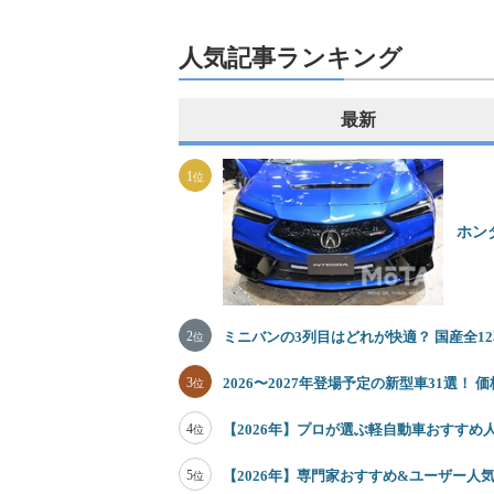
人気記事ランキング
最新
1
位
ホン
2
ミニバンの3列目はどれが快適？ 国産全
位
3
2026〜2027年登場予定の新型車31選！
位
4
【2026年】プロが選ぶ軽自動車おすすめ
位
5
【2026年】専門家おすすめ&ユーザー人気
位