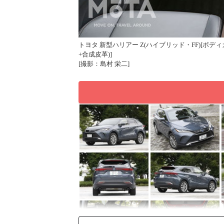
トヨタ 新型ハリアー Z(ハイブリッド・FF)[
+合成皮革)]
[撮影：島村 栄二]