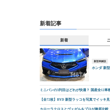
新着記事
新着
新型車解説
ホンダ 新
ミニバンの3列目はどれが快適？ 国産全12
【全72枚】BYD 新型ラッコを写真でイッキ
カローラクロスとヴェゼルをプロが徹底比較｜