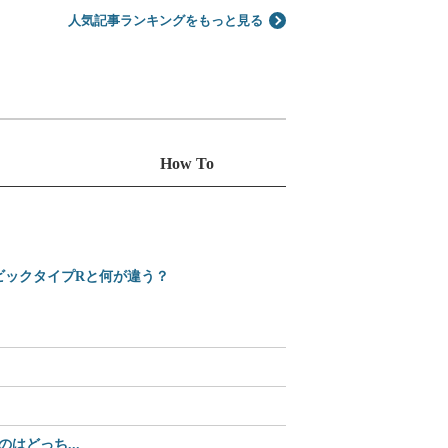
人気記事ランキングをもっと見る
How To
シビックタイプRと何が違う？
えっ、Amazonで買え
2025-2026 日本カ
どっち...
【35%OFF】2,70