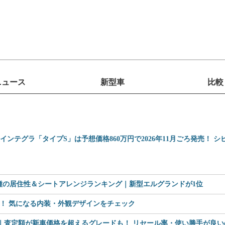
ニュース
新型車
比較
型インテグラ「タイプS」は予想価格860万円で2026年11月ごろ発売！ 
車種の居住性＆シートアレンジランキング｜新型エルグランドが1位
見！ 気になる内装・外観デザインをチェック
査定額が新車価格を超えるグレードも！ リセール率・使い勝手が良いのは