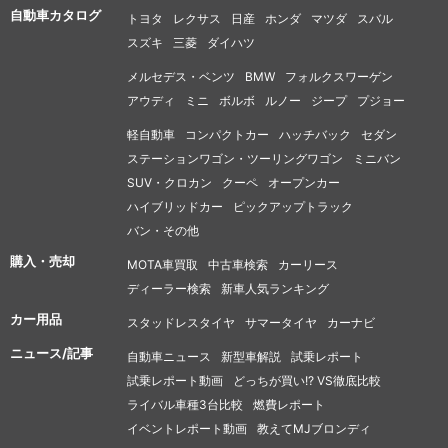
自動車カタログ
トヨタ
レクサス
日産
ホンダ
マツダ
スバル
スズキ
三菱
ダイハツ
メルセデス・ベンツ
BMW
フォルクスワーゲン
アウディ
ミニ
ボルボ
ルノー
ジープ
プジョー
軽自動車
コンパクトカー
ハッチバック
セダン
ステーションワゴン・ツーリングワゴン
ミニバン
SUV・クロカン
クーペ
オープンカー
ハイブリッドカー
ピックアップトラック
バン・その他
購入・売却
MOTA車買取
中古車検索
カーリース
ディーラー検索
新車人気ランキング
カー用品
スタッドレスタイヤ
サマータイヤ
カーナビ
ニュース/記事
自動車ニュース
新型車解説
試乗レポート
試乗レポート動画
どっちが買い!? VS徹底比較
ライバル車種3台比較
燃費レポート
イベントレポート動画
教えてMJブロンディ