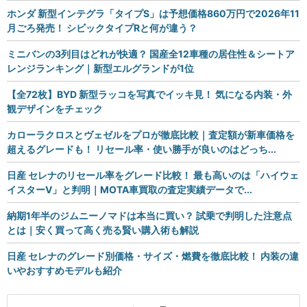
ホンダ 新型インテグラ「タイプS」は予想価格860万円で2026年11
月ごろ発売！ シビックタイプRと何が違う？
ミニバンの3列目はどれが快適？ 国産全12車種の居住性＆シートア
レンジランキング｜新型エルグランドが1位
【全72枚】BYD 新型ラッコを写真でイッキ見！ 気になる内装・外
観デザインをチェック
カローラクロスとヴェゼルをプロが徹底比較｜査定額が新車価格を
超えるグレードも！ リセール率・使い勝手が良いのはどっち...
日産 セレナのリセール率をグレード比較！ 最も高いのは「ハイウェ
イスターV」と判明｜MOTA車買取の査定実績データで...
納期1年半のジムニーノマドは本当に買い？ 試乗で判明した注意点
とは｜安く買って高く売る賢い購入術も解説
日産 セレナのグレード別価格・サイズ・燃費を徹底比較！ 内装の違
いやおすすめモデルも紹介