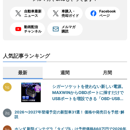
自動車最新
車購入・
Facebook
ニュース
売却ガイド
ページ
動画配信
メルマガ
チャンネル
購読
人気記事ランキング
最新
週間
月間
シガーソケットを使わない新しい電源。
1
位
MAXWINからOBDポートに挿すだけで
USBポートを増設できる「OBD-USB...
2026〜2027年登場予定の新型車31選！ 価格や発売日を予想･解
2
位
説
ホンダ 新型インテグラ「タイプS」は予想価格860万円で2026年
3