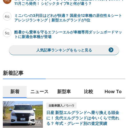
位
11月ごろ発売！ シビックタイプRと何が違う？
ミニバンの3列目はどれが快適？ 国産全12車種の居住性＆シート
4
位
アレンジランキング｜新型エルグランドが1位
酷暑から愛車を守るエフシーエルが車種専用ダッシュボードマッ
5
位
トに新適合車種が登場
人気記事ランキングをもっと見る
新着記事
新着
ニュース
新型車
比較
How To
自動車購入ノウハウ
日産 新型エルグランドへ乗り換える頭金
に！ 先代エルグランドは今いくらで売れ
る？ 年式・グレード別の査定実績