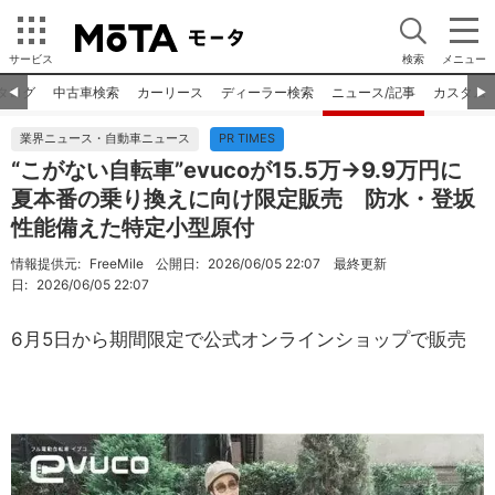
サービス
検索
メニュー
タログ
中古車検索
カーリース
ディーラー検索
ニュース/記事
カスタム
◀︎
▶︎
業界ニュース・自動車ニュース
PR TIMES
“こがない自転車”evucoが15.5万→9.9万円に
夏本番の乗り換えに向け限定販売 防水・登坂
性能備えた特定小型原付
情報提供元:
FreeMile
公開日:
2026/06/05 22:07
最終更新
日:
2026/06/05 22:07
6月5日から期間限定で公式オンラインショップで販売